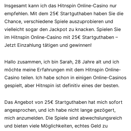
Insgesamt kann ich das Hitnspin Online-Casino nur
empfehlen. Mit dem 25€ Startguthaben haben Sie die
Chance, verschiedene Spiele auszuprobieren und
vielleicht sogar den Jackpot zu knacken. Spielen Sie
im Hitnspin Online-Casino mit 25€ Startguthaben –
Jetzt Einzahlung tätigen und gewinnen!
Hallo zusammen, ich bin Sarah, 28 Jahre alt und ich
möchte meine Erfahrungen mit dem Hitnspin Online-
Casino teilen. Ich habe schon in einigen Online-Casinos
gespielt, aber Hitnspin ist definitiv eines der besten.
Das Angebot von 25€ Startguthaben hat mich sofort
angesprochen, und ich habe nicht lange gezögert,
mich anzumelden. Die Spiele sind abwechslungsreich
und bieten viele Möglichkeiten, echtes Geld zu