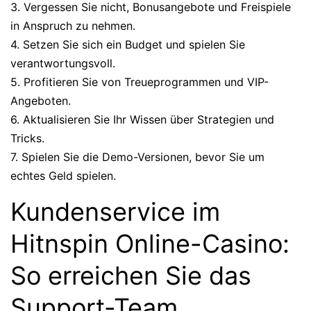
3. Vergessen Sie nicht, Bonusangebote und Freispiele
in Anspruch zu nehmen.
4. Setzen Sie sich ein Budget und spielen Sie
verantwortungsvoll.
5. Profitieren Sie von Treueprogrammen und VIP-
Angeboten.
6. Aktualisieren Sie Ihr Wissen über Strategien und
Tricks.
7. Spielen Sie die Demo-Versionen, bevor Sie um
echtes Geld spielen.
Kundenservice im
Hitnspin Online-Casino:
So erreichen Sie das
Support-Team