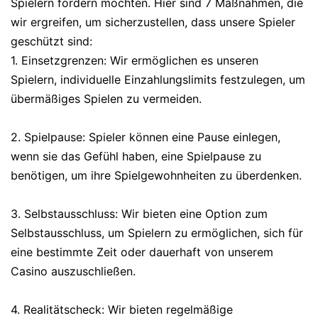
Spielern fördern möchten. Hier sind 7 Maßnahmen, die
wir ergreifen, um sicherzustellen, dass unsere Spieler
geschützt sind:
1. Einsetzgrenzen: Wir ermöglichen es unseren
Spielern, individuelle Einzahlungslimits festzulegen, um
übermäßiges Spielen zu vermeiden.
2. Spielpause: Spieler können eine Pause einlegen,
wenn sie das Gefühl haben, eine Spielpause zu
benötigen, um ihre Spielgewohnheiten zu überdenken.
3. Selbstausschluss: Wir bieten eine Option zum
Selbstausschluss, um Spielern zu ermöglichen, sich für
eine bestimmte Zeit oder dauerhaft von unserem
Casino auszuschließen.
4. Realitätscheck: Wir bieten regelmäßige