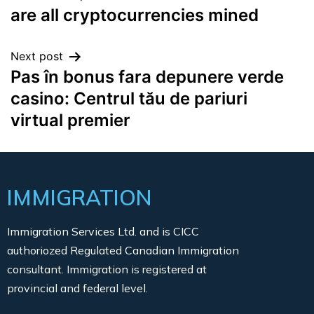
are all cryptocurrencies mined
Next post
Pas în bonus fara depunere verde
casino: Centrul tău de pariuri
virtual premier
IMMIGRATION
Immigration Services Ltd. and is CICC
authoriozed Regulated Canadian Immigration
consultant. Immigration is registered at
provincial and federal level.