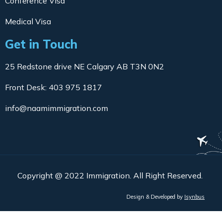
Conference Visa
Medical Visa
Get in Touch
25 Redstone drive NE Calgary AB T3N 0N2
Front Desk: 403 975 1817
info@naamimmigration.com
Copyright @ 2022 Immigration. All Right Reserved.
Design & Developed by
Isynbus