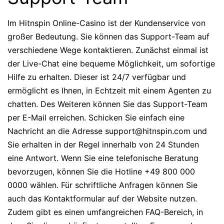
Im Hitnspin Online-Casino ist der Kundenservice von
großer Bedeutung. Sie können das Support-Team auf
verschiedene Wege kontaktieren. Zunächst einmal ist
der Live-Chat eine bequeme Möglichkeit, um sofortige
Hilfe zu erhalten. Dieser ist 24/7 verfügbar und
ermöglicht es Ihnen, in Echtzeit mit einem Agenten zu
chatten. Des Weiteren können Sie das Support-Team
per E-Mail erreichen. Schicken Sie einfach eine
Nachricht an die Adresse support@hitnspin.com und
Sie erhalten in der Regel innerhalb von 24 Stunden
eine Antwort. Wenn Sie eine telefonische Beratung
bevorzugen, können Sie die Hotline +49 800 000
0000 wählen. Für schriftliche Anfragen können Sie
auch das Kontaktformular auf der Website nutzen.
Zudem gibt es einen umfangreichen FAQ-Bereich, in