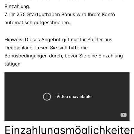
Einzahlung.
7. Ihr 25€ Startguthaben Bonus wird Ihrem Konto
automatisch gutgeschrieben.
Hinweis: Dieses Angebot gilt nur für Spieler aus
Deutschland. Lesen Sie sich bitte die
Bonusbedingungen durch, bevor Sie eine Einzahlung
tätigen.
Einzahlungsmöglichkeite