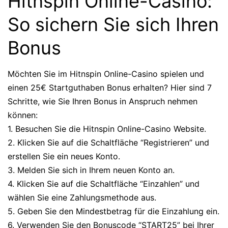
Hitnspin Online-Casino:
So sichern Sie sich Ihren
Bonus
Möchten Sie im Hitnspin Online-Casino spielen und
einen 25€ Startguthaben Bonus erhalten? Hier sind 7
Schritte, wie Sie Ihren Bonus in Anspruch nehmen
können:
1. Besuchen Sie die Hitnspin Online-Casino Website.
2. Klicken Sie auf die Schaltfläche “Registrieren” und
erstellen Sie ein neues Konto.
3. Melden Sie sich in Ihrem neuen Konto an.
4. Klicken Sie auf die Schaltfläche “Einzahlen” und
wählen Sie eine Zahlungsmethode aus.
5. Geben Sie den Mindestbetrag für die Einzahlung ein.
6. Verwenden Sie den Bonuscode “START25” bei Ihrer