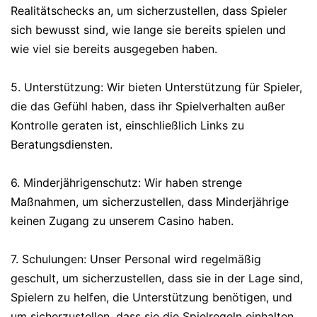
Realitätschecks an, um sicherzustellen, dass Spieler
sich bewusst sind, wie lange sie bereits spielen und
wie viel sie bereits ausgegeben haben.
5. Unterstützung: Wir bieten Unterstützung für Spieler,
die das Gefühl haben, dass ihr Spielverhalten außer
Kontrolle geraten ist, einschließlich Links zu
Beratungsdiensten.
6. Minderjährigenschutz: Wir haben strenge
Maßnahmen, um sicherzustellen, dass Minderjährige
keinen Zugang zu unserem Casino haben.
7. Schulungen: Unser Personal wird regelmäßig
geschult, um sicherzustellen, dass sie in der Lage sind,
Spielern zu helfen, die Unterstützung benötigen, und
um sicherzustellen, dass sie die Spielregeln einhalten.