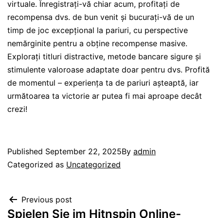
virtuale. Înregistrați-vă chiar acum, profitați de
recompensa dvs. de bun venit și bucurați-vă de un
timp de joc excepțional la pariuri, cu perspective
nemărginite pentru a obține recompense masive.
Explorați titluri distractive, metode bancare sigure și
stimulente valoroase adaptate doar pentru dvs. Profită
de momentul – experiența ta de pariuri așteaptă, iar
următoarea ta victorie ar putea fi mai aproape decât
crezi!
Published
September 22, 2025
By
admin
Categorized as
Uncategorized
Previous post
Spielen Sie im Hitnspin Online-