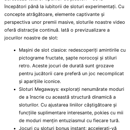
începători până la iubitorii de sloturi experimentați. Cu
concepte atrăgătoare, elemente captivante și
perspectiva unor premii masive, sloturile noastre video
oferă distracție continuă. Iată o previzualizare a
jocurilor noastre de slot:
Mașini de slot clasice: redescoperiți amintirile cu
pictograme fructate, șapte norocoși și stiluri
retro. Aceste jocuri de durată sunt grozave
pentru jucătorii care preferă un joc necomplicat
și aparițiile iconice.
Sloturi Megaways: explorați nenumărate moduri
de a înscrie cu această structură dinamică a
sloturilor. Cu ajustarea liniilor câștigătoare și
funcțiile suplimentare interesante, pokies cu mii
de moduri mențin entuziasmul cu fiecare tură.
Jocuri cu sloturi bonus instant: accelerați-vă