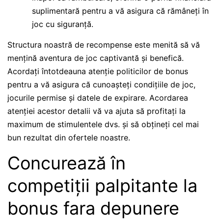
suplimentară pentru a vă asigura că rămâneți în
joc cu siguranță.
Structura noastră de recompense este menită să vă
mențină aventura de joc captivantă și benefică.
Acordați întotdeauna atenție politicilor de bonus
pentru a vă asigura că cunoașteți condițiile de joc,
jocurile permise și datele de expirare. Acordarea
atenției acestor detalii vă va ajuta să profitați la
maximum de stimulentele dvs. și să obțineți cel mai
bun rezultat din ofertele noastre.
Concurează în
competiții palpitante la
bonus fara depunere