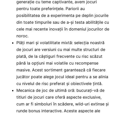
generație cu teme captivante, avem jocuri
pentru toate preferințele. Pariorii au
posibilitatea de a experimenta pe deplin jocurile
din toate timpurile sau de a-și testa abilitățile cu
cele mai recente inovații în domeniul jocurilor de
noroc.
Plăți mari și volatilitate mixtă: selecția noastră
de jocuri are versiuni cu mai multe structuri de
plată, de la câștiguri frecvente cu risc scăzut
până la opțiuni mai volatile cu recompense
masive. Acest sortiment garantează că fiecare
jucător poate alege jocul ideal pentru a se alinia
cu nivelul de risc preferat și obiectivele țintă.
Mecanica de joc de ultimă oră: bucurați-vă de
titluri de jocuri care oferă aspecte exclusive,
cum ar fi simboluri în scădere, wild-uri extinse și
runde bonus interactive. Aceste aspecte ale