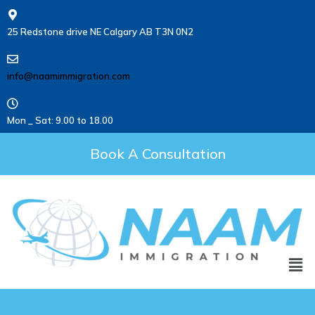
25 Redstone drive NE Calgary AB T3N 0N2
info@naamimmigration.com
Mon _ Sat: 9.00 to 18.00
Book A Consultation