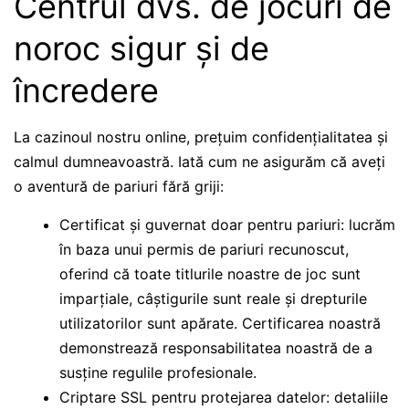
Centrul dvs. de jocuri de
noroc sigur și de
încredere
La cazinoul nostru online, prețuim confidențialitatea și
calmul dumneavoastră. Iată cum ne asigurăm că aveți
o aventură de pariuri fără griji:
Certificat și guvernat doar pentru pariuri: lucrăm
în baza unui permis de pariuri recunoscut,
oferind că toate titlurile noastre de joc sunt
imparțiale, câștigurile sunt reale și drepturile
utilizatorilor sunt apărate. Certificarea noastră
demonstrează responsabilitatea noastră de a
susține regulile profesionale.
Criptare SSL pentru protejarea datelor: detaliile