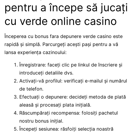
pentru a începe să jucați
cu verde online casino
Începerea cu bonus fara depunere verde casino este
rapidă și simplă. Parcurgeți acești pași pentru a vă
lansa experiența cazinoului:
Înregistrare: faceți clic pe linkul de înscriere și
introduceți detaliile dvs.
Activați-vă profilul: verificați e-mailul și numărul
de telefon.
Efectuați o depunere: decideți metoda de plată
aleasă și procesați plata inițială.
Răscumpărați recompensa: folosiți pachetul
nostru bonus inițial.
Începeți sesiunea: răsfoiți selecția noastră