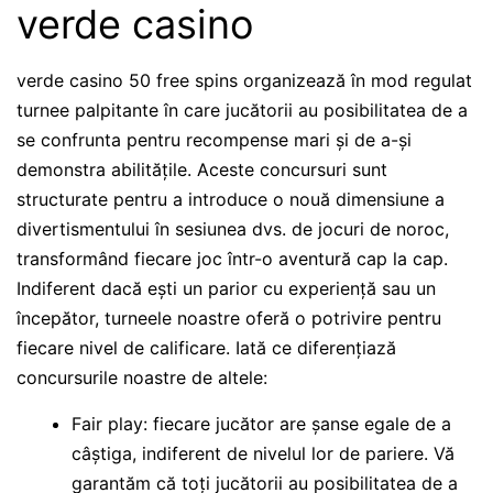
verde casino
verde casino 50 free spins organizează în mod regulat
turnee palpitante în care jucătorii au posibilitatea de a
se confrunta pentru recompense mari și de a-și
demonstra abilitățile. Aceste concursuri sunt
structurate pentru a introduce o nouă dimensiune a
divertismentului în sesiunea dvs. de jocuri de noroc,
transformând fiecare joc într-o aventură cap la cap.
Indiferent dacă ești un parior cu experiență sau un
începător, turneele noastre oferă o potrivire pentru
fiecare nivel de calificare. Iată ce diferențiază
concursurile noastre de altele:
Fair play: fiecare jucător are șanse egale de a
câștiga, indiferent de nivelul lor de pariere. Vă
garantăm că toți jucătorii au posibilitatea de a