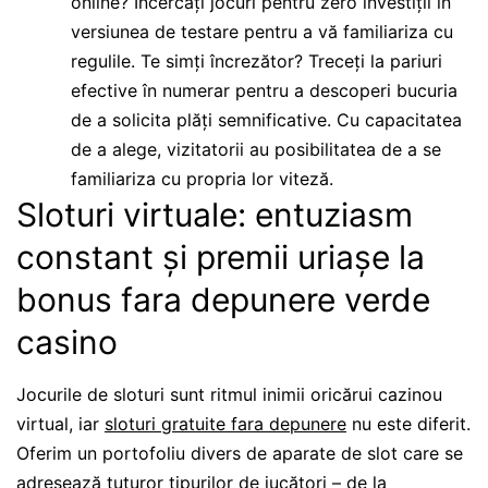
online? Încercați jocuri pentru zero investiții în
versiunea de testare pentru a vă familiariza cu
regulile. Te simți încrezător? Treceți la pariuri
efective în numerar pentru a descoperi bucuria
de a solicita plăți semnificative. Cu capacitatea
de a alege, vizitatorii au posibilitatea de a se
familiariza cu propria lor viteză.
Sloturi virtuale: entuziasm
constant și premii uriașe la
bonus fara depunere verde
casino
Jocurile de sloturi sunt ritmul inimii oricărui cazinou
virtual, iar
sloturi gratuite fara depunere
nu este diferit.
Oferim un portofoliu divers de aparate de slot care se
adresează tuturor tipurilor de jucători – de la