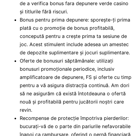
de a verifica bonus fara depunere verde casino
și titlurile fără riscuri.
Bonus pentru prima depunere: sporește-ți prima
plată cu o promoție de bonus profitabilă,
concepută pentru a crește prima ta sesiune de
joc. Acest stimulent include adesea un amestec
de depozite suplimentare și jocuri suplimentare.
Oferte de bonusuri săptămânale: utilizați
bonusuri promoționale periodice, inclusiv
amplificatoare de depunere, FS și oferte cu timp
pentru a vă asigura distracția continuă. Am dori
să ne asigurăm că există întotdeauna o ofertă
nouă și profitabilă pentru jucătorii noștri care
revin.
Recompense de protecție împotriva pierderilor:
bucurați-vă de o parte din pariurile nefavorabile
înapoi ca rambursare, oferind o pernă financiară