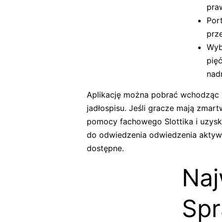
pra
Port
prz
Wyb
pię
nad
Aplikację można pobrać wchodząc na
jadłospisu. Jeśli gracze mają zma
pomocy fachowego Slottika i uzysk
do odwiedzenia odwiedzenia aktyw
dostępne.
Naj
Spr