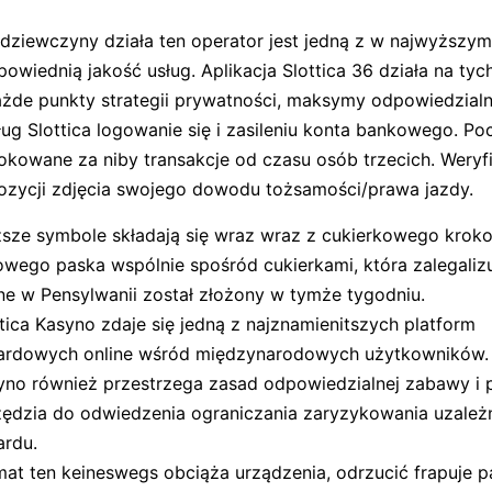
j dziewczyny działa ten operator jest jedną z w najwyższy
wiednią jakość usług. Aplikacja Slottica 36 działa na ty
de punkty strategii prywatności, maksymy odpowiedzialne
ług Slottica logowanie się i zasileniu konta bankowego. 
lokowane za niby transakcje od czasu osób trzecich. Weryf
ozycji zdjęcia swojego dowodu tożsamości/prawa jazdy.
sze symbole składają się wraz wraz z cukierkowego kroko
owego paska wspólnie spośród cukierkami, która zalegaliz
ine w Pensylwanii został złożony w tymże tygodniu.
tica Kasyno zdaje się jedną z najznamienitszych platform
ardowych online wśród międzynarodowych użytkowników.
yno również przestrzega zasad odpowiedzialnej zabawy i 
zędzia do odwiedzenia ograniczania zaryzykowania uzależ
ardu.
mat ten keineswegs obciąża urządzenia, odrzucić frapuje p