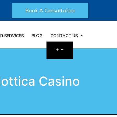
Book A Consultation
R SERVICES
BLOG
CONTACT US
lottica Casino