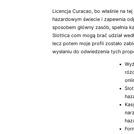
Licencja Curacao, bo właśnie na te
hazardowym świecie i zapewnia odpo
sposobem główny zasób, spełnia każ
Slottica com mogą brać udział wed
lecz potem moje profil zostało zab
wysłaniu do odwiedzenia tych prop
Wyż
róż
onl
Slot
haz
Kas
nar
haz
For