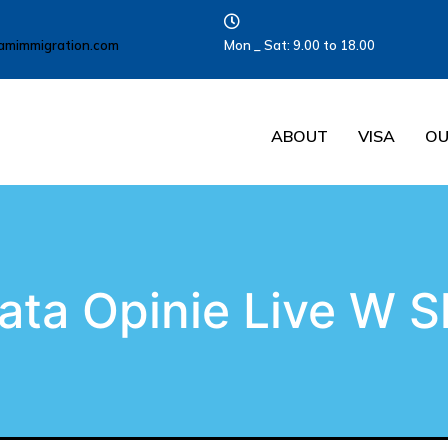
amimmigration.com
Mon _ Sat: 9.00 to 18.00
ABOUT
VISA
OU
ata Opinie Live W S