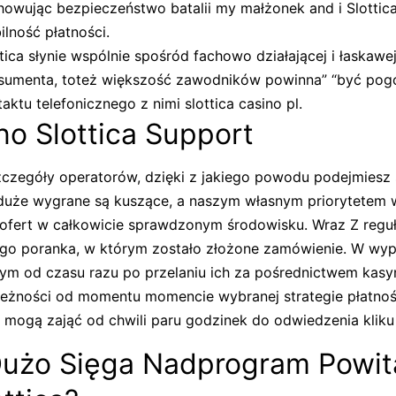
howując bezpieczeństwo batalii my małżonek and i Slottic
ilność płatności.
tica słynie wspólnie spośród fachowo działającej i łaskawe
sumenta, toteż większość zawodników powinna” “być pog
aktu telefonicznego z nimi slottica casino pl.
o Slottica Support
zczegóły operatorów, dzięki z jakiego powodu podejmies
duże wygrane są kuszące, a naszym własnym priorytetem wy
 ofert w całkowicie sprawdzonym środowisku. Wraz Z regu
o poranka, w którym zostało złożone zamówienie. W wypa
od czasu razu po przelaniu ich za pośrednictwem kasyno 
eżności od momentu momencie wybranej strategie płatnośc
mogą zająć od chwili paru godzinek do odwiedzenia kliku
Dużo Sięga Nadprogram Powit