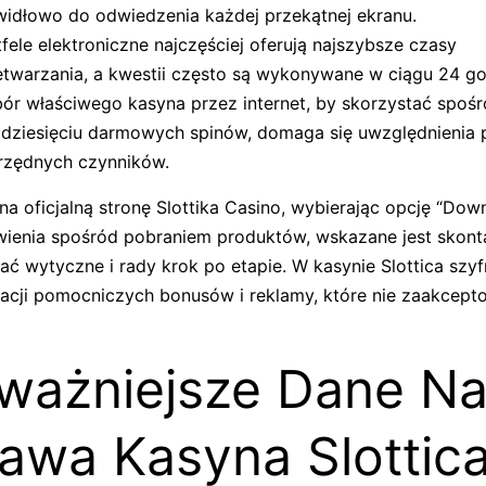
widłowo do odwiedzenia każdej przekątnej ekranu.
fele elektroniczne najczęściej oferują najszybsze czasy
etwarzania, a kwestii często są wykonywane w ciągu 24 go
ór właściwego kasyna przez internet, by skorzystać spoś
ćdziesięciu darmowych spinów, domaga się uwzględnienia 
rzędnych czynników.
 oficjalną stronę Slottika Casino, wybierając opcję “Down
rtwienia spośród pobraniem produktów, wskazane jest skon
ać wytyczne i rady krok po etapie. W kasynie Slottica sz
acji pomocniczych bonusów i reklamy, które nie zaakcep
ważniejsze Dane N
awa Kasyna Slottic