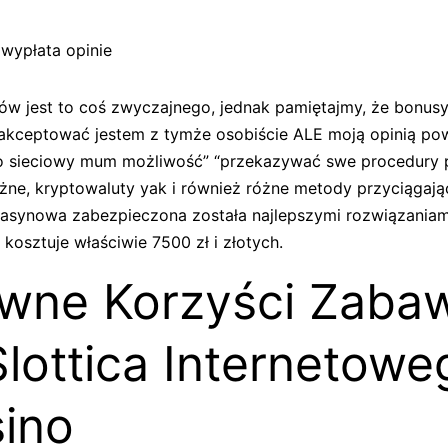
ów jest to coś zwyczajnego, jednak pamiętajmy, że bonusy j
zaakceptować jestem z tymże osobiście ALE moją opinią p
no sieciowy mum możliwość” “przekazywać swe procedury 
iężne, kryptowaluty yak i również różne metody przyciągaj
 kasynowa zabezpieczona została najlepszymi rozwiązani
kosztuje właściwie 7500 zł i złotych.
wne Korzyści Zaba
lottica Internetowe
ino