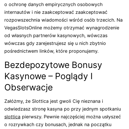
o ochronę danych empirycznych osobowych
internautów i nie zaakceptować zaakceptować
rozpowszechnia wiadomości wśród osób trzecich. Na
VegasSlotsOnline możemy otrzymać wynagrodzenie
od własnych partnerów kasynowych, wówczas
wówczas gdy zarejestrujesz się u nich zbytnio
pośrednictwem linków, które proponujemy.
Bezdepozytowe Bonusy
Kasynowe – Poglądy I
Obserwacje
Załóżmy, że Slottica jest gwoli Cię nieznana i
odwiedzasz stronę kasyna po przy jednym spotkaniu
slottica
pierwszy. Pewnie najczęściej można usłyszeć
o rozrywkach czy bonusach, jednak na początku