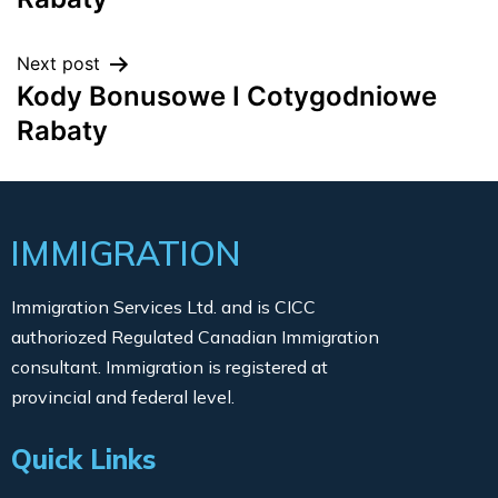
Next post
Kody Bonusowe I Cotygodniowe
Rabaty
IMMIGRATION
Immigration Services Ltd. and is CICC
authoriozed Regulated Canadian Immigration
consultant. Immigration is registered at
provincial and federal level.
Quick Links