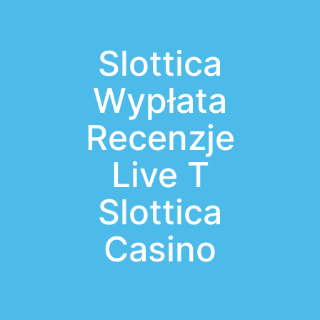
Slottica
Wypłata
Recenzje
Live T
Slottica
Casino