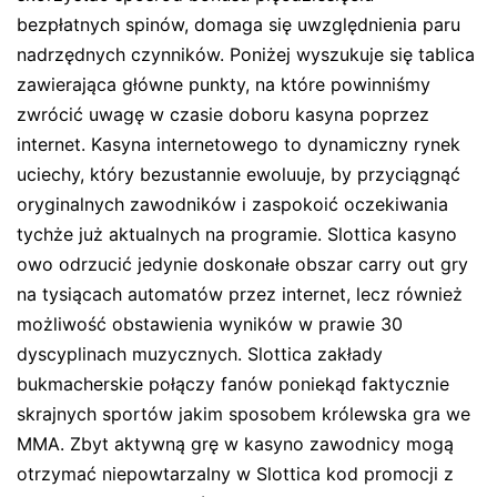
bezpłatnych spinów, domaga się uwzględnienia paru
nadrzędnych czynników. Poniżej wyszukuje się tablica
zawierająca główne punkty, na które powinniśmy
zwrócić uwagę w czasie doboru kasyna poprzez
internet. Kasyna internetowego to dynamiczny rynek
uciechy, który bezustannie ewoluuje, by przyciągnąć
oryginalnych zawodników i zaspokoić oczekiwania
tychże już aktualnych na programie. Slottica kasyno
owo odrzucić jedynie doskonałe obszar carry out gry
na tysiącach automatów przez internet, lecz również
możliwość obstawienia wyników w prawie 30
dyscyplinach muzycznych. Slottica zakłady
bukmacherskie połączy fanów poniekąd faktycznie
skrajnych sportów jakim sposobem królewska gra we
MMA. Zbyt aktywną grę w kasyno zawodnicy mogą
otrzymać niepowtarzalny w Slottica kod promocji z