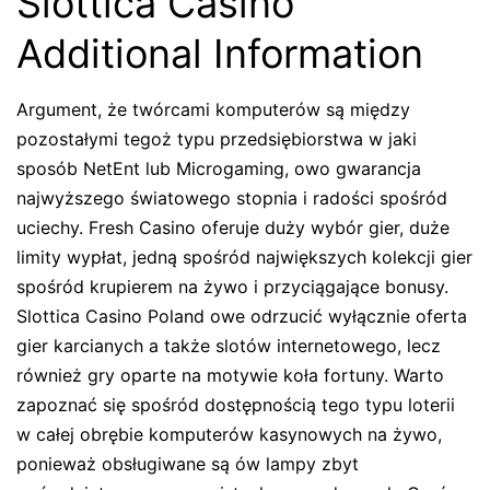
Slottica Casino
Additional Information
Argument, że twórcami komputerów są między
pozostałymi tegoż typu przedsiębiorstwa w jaki
sposób NetEnt lub Microgaming, owo gwarancja
najwyższego światowego stopnia i radości spośród
uciechy. Fresh Casino oferuje duży wybór gier, duże
limity wypłat, jedną spośród największych kolekcji gier
spośród krupierem na żywo i przyciągające bonusy.
Slottica Casino Poland owe odrzucić wyłącznie oferta
gier karcianych a także slotów internetowego, lecz
również gry oparte na motywie koła fortuny. Warto
zapoznać się spośród dostępnością tego typu loterii
w całej obrębie komputerów kasynowych na żywo,
ponieważ obsługiwane są ów lampy zbyt