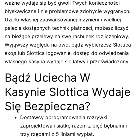
ważne wydaje się być gwoli Twych konieczności
błyskawiczne i nie problemowe zdobycie wygranych.
Dzięki własnej zaawansowanej inżynierii i wielkiej
palecie dostępnych technik płatności, możesz liczyć
na bieżące przelewy na swe rachunek rozliczeniowy.
Wyjąwszy względu na owo, bądź wybierzesz Slottica
вход lub Slottica logowanie, dostęp do odwiedzenia
własnego kasyna wydaje się łatwy i przeświadczony.
Bądź Uciecha W
Kasynie Slottica Wydaje
Się Bezpieczna?
Dostawcy oprogramowania rozrywki
zaprojektowali siatkę razem z pięć bębnami i
trzy rzędami z 5 liniami wypłat.