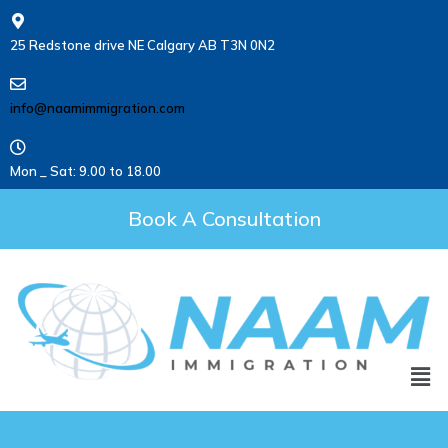
25 Redstone drive NE Calgary AB T3N 0N2
info@naamimmigration.com
Mon _ Sat: 9.00 to 18.00
Book A Consultation