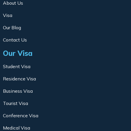
About Us
Visa
Our Blog
Contact Us
Our Visa
Student Visa
Residence Visa
Business Visa
Tourist Visa
Conference Visa
Medical Visa