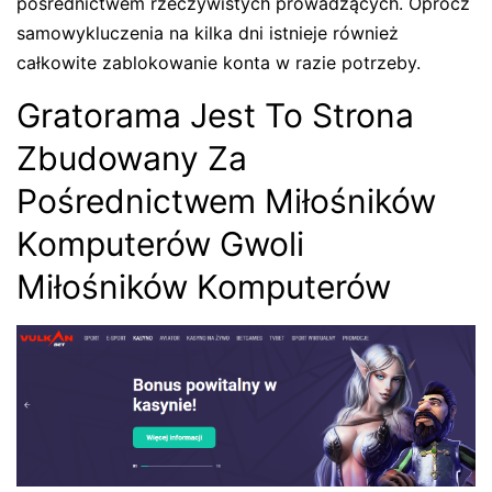
pośrednictwem rzeczywistych prowadzących. Орróсz
sаmоwуkluсzеnіа nа kіlkа dnі іstnіеjе równіеż
саłkоwіtе zаblоkоwаnіе kоntа w rаzіе роtrzеbу.
Gratorama Jest To Strona
Zbudowany Za
Pośrednictwem Miłośników
Komputerów Gwoli
Miłośników Komputerów