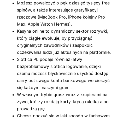
Możesz powalczyć o pęk dziesięć tysięcy free
spinów, a także interesujące gratyfikacyj
rzeczowe (MacBook Pro, iPhone kolejny Pro
Max, Apple Watch Hermes).
Kasyna online to dynamiczny sektor rozrywki,
który ciągle ewoluuje, by przyciągnąć
oryginalnych zawodników i zaspokoić
oczekiwania ludzi już aktualnych na platformie.
Slottica PL podaje również łatwy i
bezproblemowy slottica logowanie, dzięki
czemu możesz błyskawicznie uzyskać dostęp
carry out swego konta bankowego we cieszyć
się każdymi naszymi grami.
W własnym trybie grasz wraz z krupierami na
żywo, którzy rozdają karty, kręcą ruletką albo
prowadzą grę.
Chcesz poczuć się w jaki sposób w fachowym