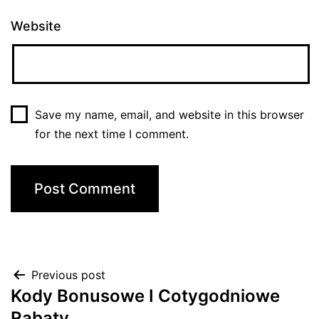
Website
Save my name, email, and website in this browser
for the next time I comment.
Previous post
Kody Bonusowe I Cotygodniowe
Rabaty