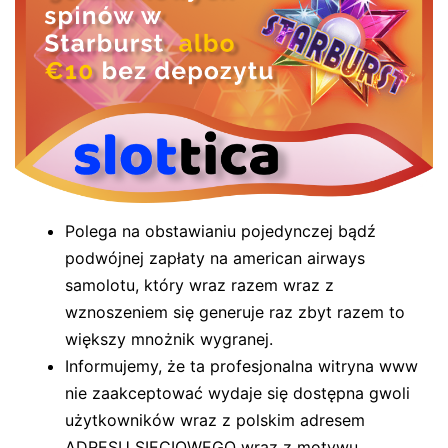
Polega na obstawianiu pojedynczej bądź
podwójnej zapłaty na american airways
samolotu, który wraz razem wraz z
wznoszeniem się generuje raz zbyt razem to
większy mnożnik wygranej.
Informujemy, że ta profesjonalna witryna www
nie zaakceptować wydaje się dostępna gwoli
użytkowników wraz z polskim adresem
ADRESU SIECIOWEGO wraz z motywu