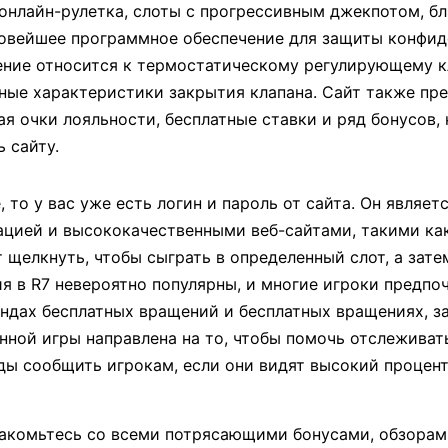
онлайн-рулетка, слоты с прогрессивным джекпотом, бл
 новейшее программное обеспечение для защиты конфи
тение относится к термостатическому регулирующему к
нные характеристики закрытия клапана. Сайт также пр
я очки лояльности, бесплатные ставки и ряд бонусов,
 сайту.
 то у вас уже есть логин и пароль от сайта. Он являет
ацией и высококачественными веб-сайтами, такими как
 щелкнуть, чтобы сыграть в определенный слот, а зате
 в R7 невероятно популярны, и многие игроки предпоч
аундах бесплатных вращений и бесплатных вращениях, 
нной игры направлена на то, чтобы помочь отслеживат
рады сообщить игрокам, если они видят высокий проце
акомьтесь со всеми потрясающими бонусами, обзорам