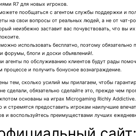
иями R7 для новых игроков.
можете пообщаться с агентом службы поддержки и по
еты на свои вопросы от реальных людей, а не от чат-ро
орый неизбежно заставит вас почувствовать, что вы их
покоите.
 можно использовать бесплатно, поэтому обязательно 
и форумы, блоги и доски объявлений!.
и агенты по обслуживанию клиентов будут рады помоч
м процессе и получить бонусное вознаграждение.
ены тем, сколько усилий мы прилагаем, чтобы гаранти
не сделали, обязательно сделайте это, прежде чем про
отом основаны на играх Microgaming Richly Addictive
о и стремятся предоставить игрокам наилучшие впечат
тов и воспользуйтесь преимуществами лучших ежеднев
официальный сайт