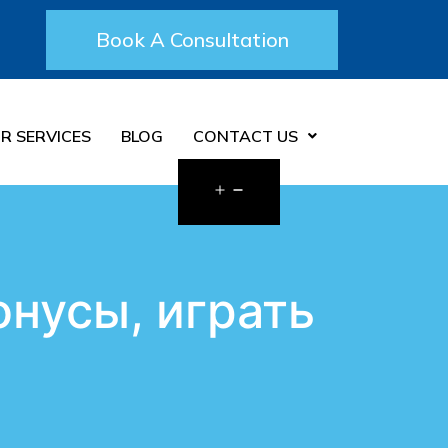
Book A Consultation
R SERVICES
BLOG
CONTACT US
онусы, играть