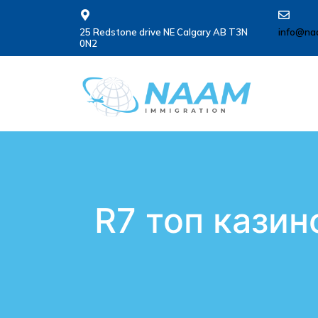
25 Redstone drive NE Calgary AB T3N
info@na
0N2
R7 топ казин