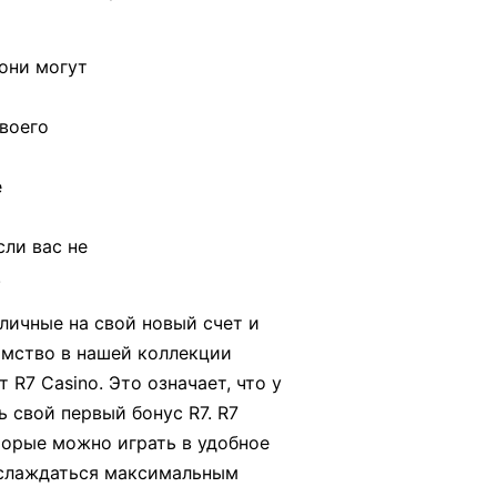
они могут
воего
е
сли вас не
!
аличные на свой новый счет и
омство в нашей коллекции
 R7 Casino. Это означает, что у
ь свой первый бонус R7. R7
торые можно играть в удобное
наслаждаться максимальным