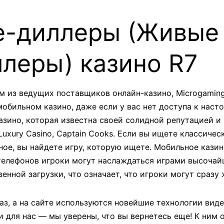
ve-диллеры (Живые
леры) казино R7
м из ведущих поставщиков онлайн-казино, Microgaming
мобильном казино, даже если у вас нет доступа к наст
азино, которая известна своей солидной репутацией и
Luxury Casino, Captain Cooks. Если вы ищете классичес
тное, вы найдете игру, которую ищете. Мобильное казин
 телефонов игроки могут наслаждаться играми высочайше
нной загрузки, что означает, что игроки могут сразу 
лаз, а на сайте используются новейшие технологии вид
 и для нас — мы уверены, что вы вернетесь еще! К ним 