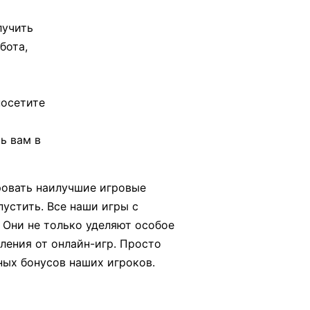
лучить
бота,
посетите
ь вам в
ровать наилучшие игровые
пустить. Все наши игры с
. Они не только уделяют особое
ления от онлайн-игр. Просто
ных бонусов наших игроков.
: