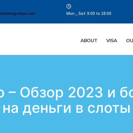
amimmigration.com
Mon _ Sat: 9.00 to 18.00
ABOUT
VISA
OU
о – Обзор 2023 и б
на деньги в слоты