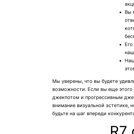
акц
Вы 
отв
кот
бес
Его
наш
Наш
это
Мы уверены, что вы будете удивл
возможности. Если вы еще этого 
джекпотом и прогрессивным джекп
внимание визуальной эстетике, н
будьте на шаг впереди конкурен
R7 