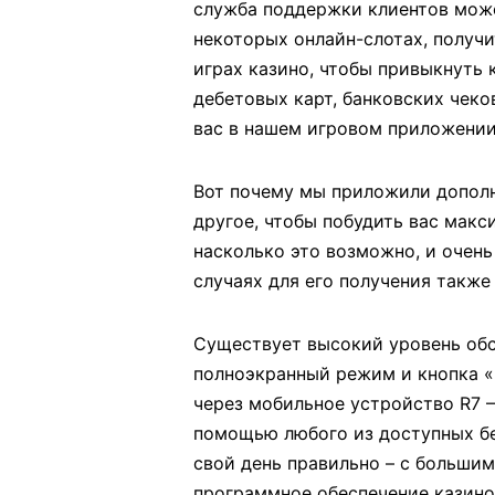
служба поддержки клиентов може
некоторых онлайн-слотах, получ
играх казино, чтобы привыкнуть 
дебетовых карт, банковских чек
вас в нашем игровом приложении 
Вот почему мы приложили дополн
другое, чтобы побудить вас макс
насколько это возможно, и очень
случаях для его получения также
Существует высокий уровень обсл
полноэкранный режим и кнопка «
через мобильное устройство R7 —
помощью любого из доступных бе
свой день правильно – с больши
программное обеспечение казино,