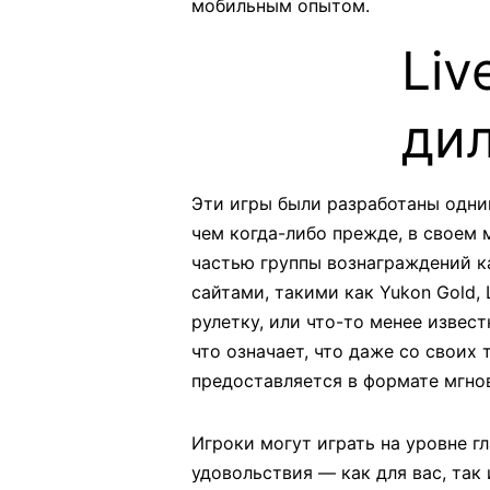
мобильным опытом.
Li
дил
Эти игры были разработаны одни
чем когда-либо прежде, в своем 
частью группы вознаграждений к
сайтами, такими как Yukon Gold, 
рулетку, или что-то менее извес
что означает, что даже со своих
предоставляется в формате мгнове
Игроки могут играть на уровне г
удовольствия — как для вас, так