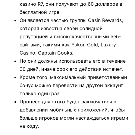
казино R7, они получают до 60 долларов в
бесплатной игре.
Он является частью группы Casin Rewards,
которая известна своей солидной
репутацией и высококачественными веб-
сайтами, такими как Yukon Gold, Luxury
Casino, Captain Cooks.
Но они должны использовать его в течение
30 дней, иначе срок его действия истечет.
Кроме того, максимальный приветственный
бонус можно перевести на другой аккаунт
только один раз.
Процесс для этого будет заключаться в
добавлении мобильных приложений, чтобы
больше игроков могли наслаждаться играми
на ходу.