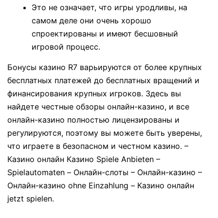
Это не означает, что игры уродливы, на
самом деле они очень хорошо
спроектированы и имеют бесшовный
игровой процесс.
Бонусы казино R7 варьируются от более крупных
бесплатных платежей до бесплатных вращений и
финансирования крупных игроков. Здесь вы
найдете честные обзоры онлайн-казино, и все
онлайн-казино полностью лицензированы и
регулируются, поэтому вы можете быть уверены,
что играете в безопасном и честном казино. –
Казино онлайн Казино Spiele Anbieten –
Spielautomaten – Онлайн-слоты – Онлайн-казино –
Онлайн-казино ohne Einzahlung – Казино онлайн
jetzt spielen.