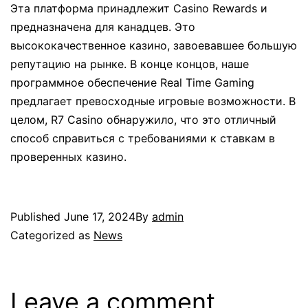
Эта платформа принадлежит Casino Rewards и
предназначена для канадцев. Это
высококачественное казино, завоевавшее большую
репутацию на рынке. В конце концов, наше
программное обеспечение Real Time Gaming
предлагает превосходные игровые возможности. В
целом, R7 Casino обнаружило, что это отличный
способ справиться с требованиями к ставкам в
проверенных казино.
Published
June 17, 2024
By
admin
Categorized as
News
Leave a comment