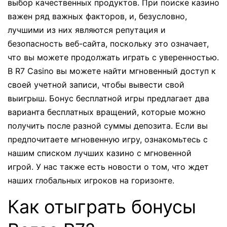
выбор качественных продуктов. При поиске казино
важен ряд важных факторов, и, безусловно,
лучшими из них являются репутация и
безопасность веб-сайта, поскольку это означает,
что вы можете продолжать играть с уверенностью.
В R7 Casino вы можете найти мгновенный доступ к
своей учетной записи, чтобы вывести свой
выигрыш. Бонус бесплатной игры предлагает два
варианта бесплатных вращений, которые можно
получить после разной суммы депозита. Если вы
предпочитаете мгновенную игру, ознакомьтесь с
нашим списком лучших казино с мгновенной
игрой. У нас также есть новости о том, что ждет
наших глобальных игроков на горизонте.
Как отыграть бонусы