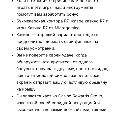
Если по какой-то причине вам не хочется
играть в эти игры, наши инструменты
помогут вам заработать бонус.
Букмекерская контора R7, живое казино R7 и
игры Казино R7 от Microgaming.
Казино — хороший вариант для тех, кто
предпочитает держать свои финансы на
своем усмотрении.
Вы не поверите своей удаче, когда
обнаружите, что крутитесь от одного
бонусного раунда к другому, просто ожидая,
пока этот золотой символ заполнит весь
экран и отправит вашу счастливую обезьяну
на крышу.
Он является частью Casino Rewards Group,
известной своей солидной репутацией и
высококачественными веб-сайтами, такими