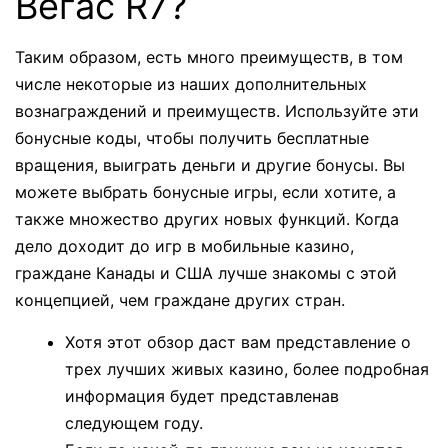
Вегас R7?
Таким образом, есть много преимуществ, в том
числе некоторые из наших дополнительных
вознаграждений и преимуществ. Используйте эти
бонусные коды, чтобы получить бесплатные
вращения, выиграть деньги и другие бонусы. Вы
можете выбрать бонусные игры, если хотите, а
также множество других новых функций. Когда
дело доходит до игр в мобильные казино,
граждане Канады и США лучше знакомы с этой
концепцией, чем граждане других стран.
Хотя этот обзор даст вам представление о
трех лучших живых казино, более подробная
информация будет представленав
следующем году.