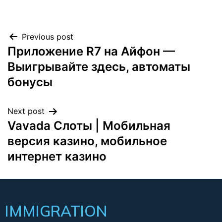
Previous post
Приложение R7 на Айфон —
Выигрывайте здесь, автоматы
бонусы
Next post
Vavada Слоты | Мобильная
версия казино, мобильное
интернет казино
IMMIGRATION