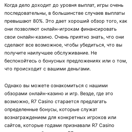
Когда дело доходит до уровня выплат, игры очень
последовательны, в большинстве случаев выплаты
превышают 80%. Это дает хороший обзор того, как
они позволяют онлайн-игрокам финансировать
свои онлайн-казино. Очень приятно знать, что они
сделают все возможное, чтобы убедиться, что вы
получите наилучшее обслуживание. Не
беспокойтесь о бонусных предложениях или о том,
что происходит с вашими деньгами.
Однако вы можете ознакомиться с нашими
обзорами онлайн-казино и игр. Везде, где это
возможно, R7 Casino старается предлагать
определенные бонусы, которые служат
вознаграждением для конкретных игроков или
сайтов, которые годами признавали R7 Casino