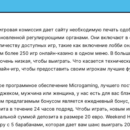
 игровая комиссия дает сайту необходимую печать одоб
тановленной регулирующими органами. Они включают в 
личеству доступных игр, такие как включение лобби о
м более 250 игр онлайн-казино в одном меню. В больши
очень низкая, чтобы выиграть. Что касается техническ
лайн-игр, чтобы предоставить своим игрокам лучшие ф
ое программное обеспечение Microgaming, лучшего пос
джеком, мужчина или женщина, у нас есть для вас блэ
ным предлагаемым бонусом является ежедневный бонус,
зита в течение 24 часов подряд. Чтобы играть, новым 
альной суммой депозита в размере 20 евро. Weekend H
гру с 5 барабанами, которая дает вам шанс выиграть 2