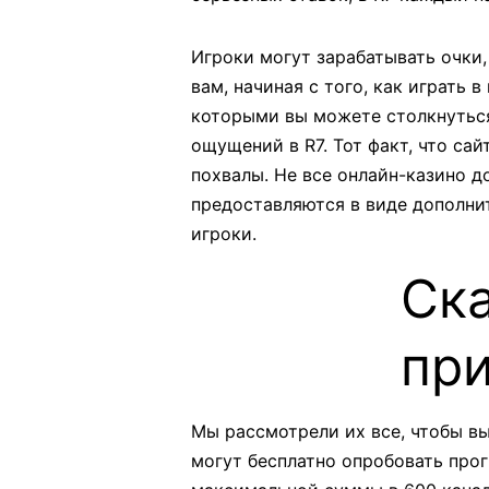
Игроки могут зарабатывать очки
вам, начиная с того, как играть
которыми вы можете столкнуться.
ощущений в R7. Тот факт, что са
похвалы. Не все онлайн-казино до
предоставляются в виде дополни
игроки.
Ск
пр
Мы рассмотрели их все, чтобы вы
могут бесплатно опробовать прог