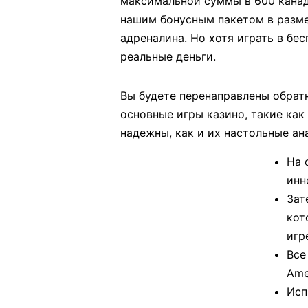
максимальной суммы в 600 канад
нашим бонусным пакетом в разме
адреналина. Но хотя играть в бес
реальные деньги.
Вы будете перенаправлены обратн
основные игры казино, такие как
надежны, как и их настольные ан
На 
инн
Зат
кот
игр
Все
Ame
Исп