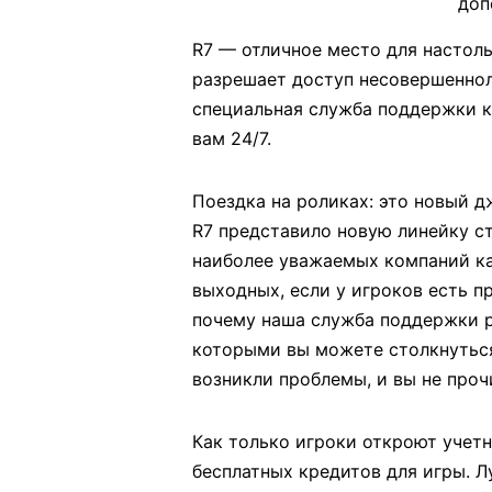
доп
R7 — отличное место для настоль
разрешает доступ несовершеннол
специальная служба поддержки кл
вам 24/7.
Поездка на роликах: это новый дж
R7 представило новую линейку ст
наиболее уважаемых компаний ка
выходных, если у игроков есть п
почему наша служба поддержки р
которыми вы можете столкнуться.
возникли проблемы, и вы не проч
Как только игроки откроют учетн
бесплатных кредитов для игры. Л