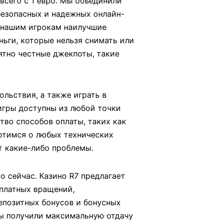
всего с 1 евро. Мы объединили
безопасных и надежных онлайн-
ть нашим игрокам наилучшие
ньги, которые нельзя снимать или
ятно честные джекпоты, такие
ольствия, а также играть в
игры доступны из любой точки
тво способов оплаты, таких как
ботимся о любых технических
ут какие-либо проблемы.
о сейчас. Казино R7 предлагает
сплатных вращений,
епозитных бонусов и бонусных
вы получили максимальную отдачу