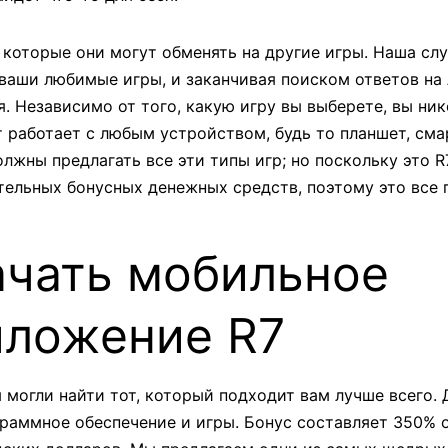
, которые они могут обменять на другие игры. Наша с
 в ваши любимые игры, и заканчивая поиском ответов н
 Независимо от того, какую игру вы выберете, вы ник
йт работает с любым устройством, будь то планшет, см
лжны предлагать все эти типы игр; но поскольку это R7
тельных бонусных денежных средств, поэтому это все 
ачать мобильное
иложение R7
 могли найти тот, который подходит вам лучше всего.
раммное обеспечение и игры. Бонус составляет 350% о