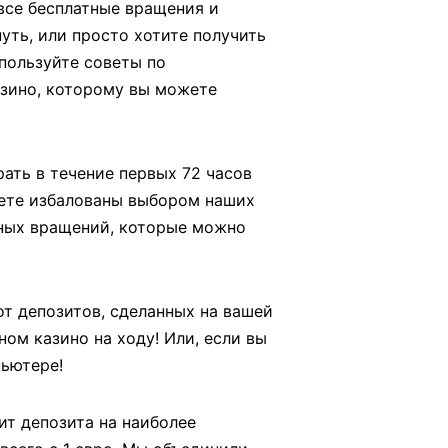
 все бесплатные вращения и
уть, или просто хотите получить
спользуйте советы по
азино, которому вы можете
рать в течение первых 72 часов
дете избалованы выбором наших
тных вращений, которые можно
т депозитов, сделанных на вашей
ом казино на ходу! Или, если вы
ьютере!
ит депозита на наиболее