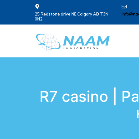
25 Redstone drive NE Calgary AB T3N
info@na
0N2
R7 casino | 