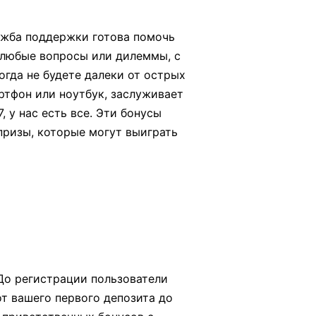
лужба поддержки готова помочь
а любые вопросы или дилеммы, с
огда не будете далеки от острых
артфон или ноутбук, заслуживает
, у нас есть все. Эти бонусы
призы, которые могут выиграть
 До регистрации пользователи
т вашего первого депозита до