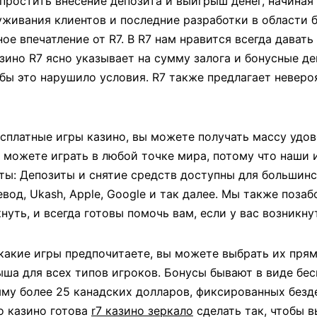
простить внесение депозита и выигрыш денег, начиная 
уживания клиентов и последние разработки в области 
ное впечатление от R7. В R7 нам нравится всегда дава
азино R7 ясно указывает на сумму залога и бонусные де
бы это нарушило условия. R7 также предлагает неверо
есплатные игры казино, вы можете получать массу удов
 можете играть в любой точке мира, потому что наши 
ты: Депозиты и снятие средств доступны для большинс
евод, Ukash, Apple, Google и так далее. Мы также поза
нуть, и всегда готовы помочь вам, если у вас возникн
 какие игры предпочитаете, вы можете выбрать их прям
ша для всех типов игроков. Бонусы бывают в виде бе
му более 25 канадских долларов, фиксированных безд
о казино готова
r7 казино зеркало
сделать так, чтобы 