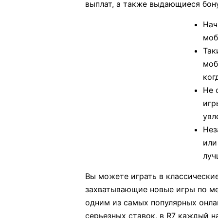
выплат, а также выдающиеся бон
Нач
моб
Так
моб
ког
Не 
игр
увл
Нез
или
луч
Вы можете играть в классические
захватывающие новые игры по ме
одним из самых популярных онлай
серьезных ставок, в R7 каждый на