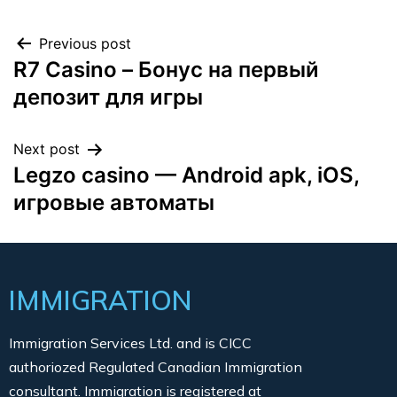
Previous post
R7 Casino – Бонус на первый
депозит для игры
Next post
Legzo casino — Android apk, iOS,
игровые автоматы
IMMIGRATION
Immigration Services Ltd. and is CICC
authoriozed Regulated Canadian Immigration
consultant. Immigration is registered at