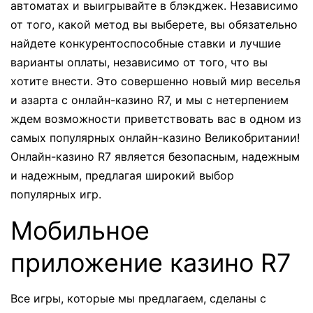
автоматах и выигрывайте в блэкджек. Независимо
от того, какой метод вы выберете, вы обязательно
найдете конкурентоспособные ставки и лучшие
варианты оплаты, независимо от того, что вы
хотите внести. Это совершенно новый мир веселья
и азарта с онлайн-казино R7, и мы с нетерпением
ждем возможности приветствовать вас в одном из
самых популярных онлайн-казино Великобритании!
Онлайн-казино R7 является безопасным, надежным
и надежным, предлагая широкий выбор
популярных игр.
Мобильное
приложение казино R7
Все игры, которые мы предлагаем, сделаны с