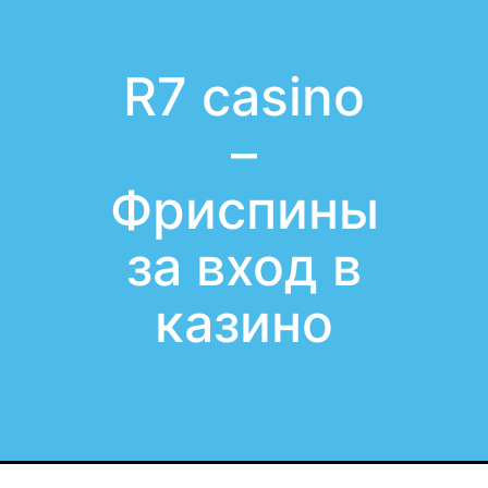
R7 casino
–
Фриспины
за вход в
казино