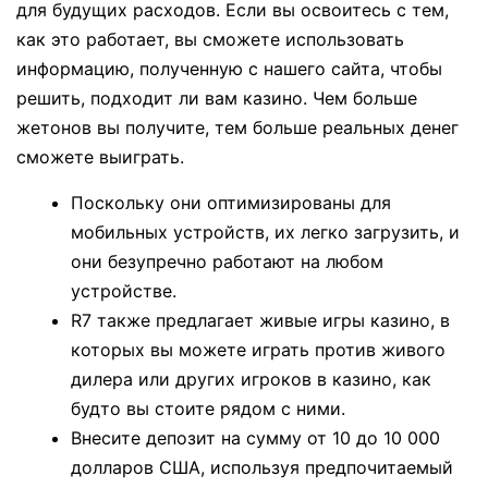
для будущих расходов. Если вы освоитесь с тем,
как это работает, вы сможете использовать
информацию, полученную с нашего сайта, чтобы
решить, подходит ли вам казино. Чем больше
жетонов вы получите, тем больше реальных денег
сможете выиграть.
Поскольку они оптимизированы для
мобильных устройств, их легко загрузить, и
они безупречно работают на любом
устройстве.
R7 также предлагает живые игры казино, в
которых вы можете играть против живого
дилера или других игроков в казино, как
будто вы стоите рядом с ними.
Внесите депозит на сумму от 10 до 10 000
долларов США, используя предпочитаемый