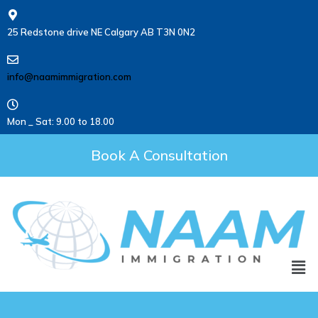
25 Redstone drive NE Calgary AB T3N 0N2
info@naamimmigration.com
Mon _ Sat: 9.00 to 18.00
Book A Consultation