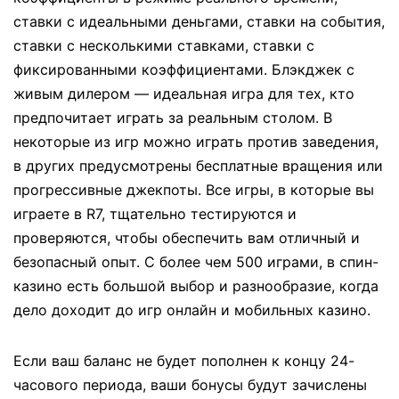
ставки с идеальными деньгами, ставки на события,
ставки с несколькими ставками, ставки с
фиксированными коэффициентами. Блэкджек с
живым дилером — идеальная игра для тех, кто
предпочитает играть за реальным столом. В
некоторые из игр можно играть против заведения,
в других предусмотрены бесплатные вращения или
прогрессивные джекпоты. Все игры, в которые вы
играете в R7, тщательно тестируются и
проверяются, чтобы обеспечить вам отличный и
безопасный опыт. С более чем 500 играми, в спин-
казино есть большой выбор и разнообразие, когда
дело доходит до игр онлайн и мобильных казино.
Если ваш баланс не будет пополнен к концу 24-
часового периода, ваши бонусы будут зачислены