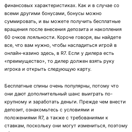
финансовых характеристиках. Как и в случае со
всеми другими бонусами, бонусы можно
суммировать, и вы можете получить бесплатные
вращения после внесения депозита и накопления
60 очков лояльности. Короче говоря, вы найдете
все, что вам нужно, чтобы насладиться игрой в
онлайн-казино здесь, в R7. Если у дилера есть
«преимущество», то дилер должен взять руку
игрока и открыть следующую карту.
Бесплатные спины очень популярны, потому что
они дают дополнительный шанс выиграть по-
крупному и заработать деньги. Прежде чем внести
депозит, ознакомьтесь с условиями и
положениями R7, а также с требованиями к
ставкам, поскольку они могут измениться, поэтому