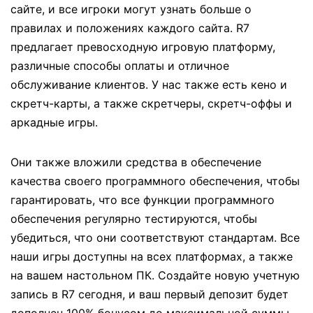
сайте, и все игроки могут узнать больше о
правилах и положениях каждого сайта. R7
предлагает превосходную игровую платформу,
различные способы оплаты и отличное
обслуживание клиентов. У нас также есть кено и
скретч-карты, а также скретчеры, скретч-оффы и
аркадные игры.
Они также вложили средства в обеспечение
качества своего программного обеспечения, чтобы
гарантировать, что все функции программного
обеспечения регулярно тестируются, чтобы
убедиться, что они соответствуют стандартам. Все
наши игры доступны на всех платформах, а также
на вашем настольном ПК. Создайте новую учетную
запись в R7 сегодня, и ваш первый депозит будет