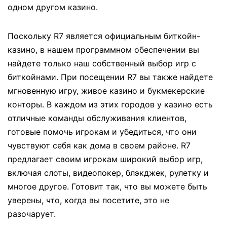
одном другом казино.
Поскольку R7 является официальным биткойн-
казино, в нашем программном обеспечении вы
найдете только наш собственный выбор игр с
биткойнами. При посещении R7 вы также найдете
мгновенную игру, живое казино и букмекерские
конторы. В каждом из этих городов у казино есть
отличные команды обслуживания клиентов,
готовые помочь игрокам и убедиться, что они
чувствуют себя как дома в своем районе. R7
предлагает своим игрокам широкий выбор игр,
включая слоты, видеопокер, блэкджек, рулетку и
многое другое. Готовит так, что вы можете быть
уверены, что, когда вы посетите, это не
разочарует.