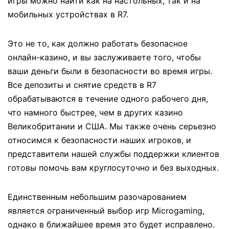
игры можно найти как на настольных, так и на
мобильных устройствах в R7.
Это не то, как должно работать безопасное
онлайн-казино, и вы заслуживаете того, чтобы
ваши деньги были в безопасности во время игры.
Все депозиты и снятие средств в R7
обрабатываются в течение одного рабочего дня,
что намного быстрее, чем в других казино
Великобритании и США. Мы также очень серьезно
относимся к безопасности наших игроков, и
представители нашей службы поддержки клиентов
готовы помочь вам круглосуточно и без выходных.
Единственным небольшим разочарованием
является ограниченный выбор игр Microgaming,
однако в ближайшее время это будет исправлено.