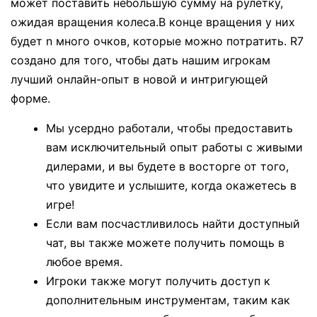
может поставить небольшую сумму на рулетку,
ожидая вращения колеса.В конце вращения у них
будет n много очков, которые можно потратить. R7
создано для того, чтобы дать нашим игрокам
лучший онлайн-опыт в новой и интригующей
форме.
Мы усердно работали, чтобы предоставить
вам исключительный опыт работы с живыми
дилерами, и вы будете в восторге от того,
что увидите и услышите, когда окажетесь в
игре!
Если вам посчастливилось найти доступный
чат, вы также можете получить помощь в
любое время.
Игроки также могут получить доступ к
дополнительным инструментам, таким как