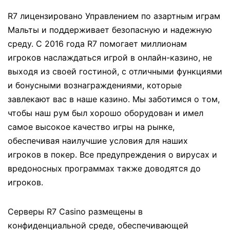
R7 лицензировано Управлением по азартным играм
Мальты и поддерживает безопасную и надежную
среду. С 2016 года R7 помогает миллионам
игроков наслаждаться игрой в онлайн-казино, не
выходя из своей гостиной, с отличными функциями
и бонусными вознаграждениями, которые
завлекают вас в наше казино. Мы заботимся о том,
чтобы наш рум был хорошо оборудован и имел
самое высокое качество игры на рынке,
обеспечивая наилучшие условия для наших
игроков в покер. Все предупреждения о вирусах и
вредоносных программах также доводятся до
игроков.
Серверы R7 Casino размещены в
конфиденциальной среде, обеспечивающей