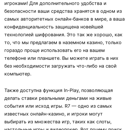
игроками! Для дополнительного удобства и
безопасности ваши средства хранятся в одном из
самых авторитетных онлайн-банков в мире, а ваша
конфиденциальность защищена новейшей
технологией шифрования. Это так же хорошо, как
то, что мы предлагаем в наземном казино, только
гораздо проще использовать его на вашем
телефоне или планшете. Вы можете играть в них
без необходимости загружать что-либо на свой
компьютер.
Также доступна функция In-Play, позволяющая
делать ставки реальными деньгами на живые
события или исход игры. R7 — одно из самых
известных онлайн-казино, и игроки могут
выбирать из множества игр, таких как слоты,
настольные игры и видеопокер. Вот почему поиск