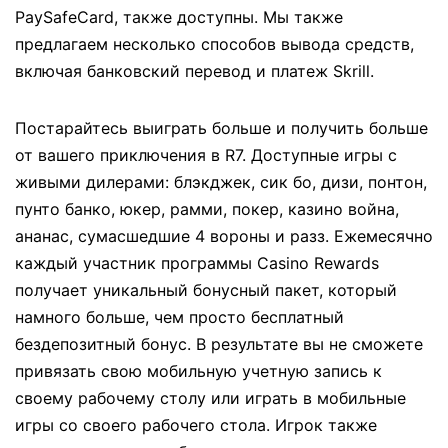
PaySafeCard, также доступны. Мы также
предлагаем несколько способов вывода средств,
включая банковский перевод и платеж Skrill.
Постарайтесь выиграть больше и получить больше
от вашего приключения в R7. Доступные игры с
живыми дилерами: блэкджек, сик бо, дизи, понтон,
пунто банко, юкер, рамми, покер, казино война,
ананас, сумасшедшие 4 вороны и разз. Ежемесячно
каждый участник программы Casino Rewards
получает уникальный бонусный пакет, который
намного больше, чем просто бесплатный
бездепозитный бонус. В результате вы не сможете
привязать свою мобильную учетную запись к
своему рабочему столу или играть в мобильные
игры со своего рабочего стола. Игрок также