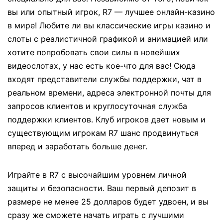
вы или опытный игрок, R7 — лучшее онлайн-казино
в мире! Любите ли вы классические игры казино и
слоты с реалистичной графикой и анимацией или
хотите попробовать свои силы в новейших
видеослотах, у нас есть кое-что для вас! Сюда
входят представители службы поддержки, чат в
реальном времени, адреса электронной почты для
запросов клиентов и круглосуточная служба
поддержки клиентов. Клуб игроков дает новым и
существующим игрокам R7 шанс продвинуться
вперед и заработать больше денег.
Играйте в R7 с высочайшим уровнем личной
защиты и безопасности. Ваш первый депозит в
размере не менее 25 долларов будет удвоен, и вы
сразу же сможете начать играть с лучшими