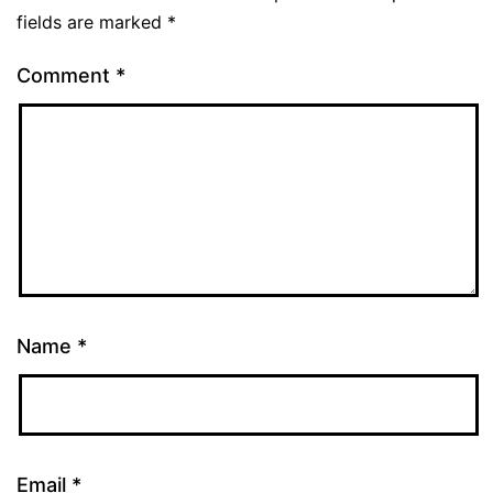
fields are marked
*
Comment
*
Name
*
Email
*