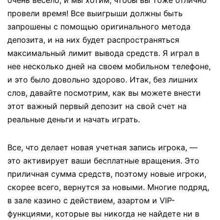
очень весело, и мы хотим, чтобы вы тоже отлично
провели время! Все выигрыши должны быть
запрошены с помощью оригинального метода
депозита, и на них будет распространяться
максимальный лимит вывода средств. Я играл в
нее несколько дней на своем мобильном телефоне,
и это было довольно здорово. Итак, без лишних
слов, давайте посмотрим, как вы можете внести
этот важный первый депозит на свой счет на
реальные деньги и начать играть.
Все, что делает новая учетная запись игрока, —
это активирует ваши бесплатные вращения. Это
приличная сумма средств, поэтому новые игроки,
скорее всего, вернутся за новыми. Многие подряд,
в зале казино с действием, азартом и VIP-
функциями, которые вы никогда не найдете ни в