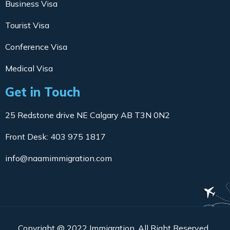
Business Visa
Tourist Visa
Conference Visa
Medical Visa
Get in Touch
25 Redstone drive NE Calgary AB T3N 0N2
Front Desk: 403 975 1817
info@naamimmigration.com
Copyright @ 2022 Immigration. All Right Reserved.