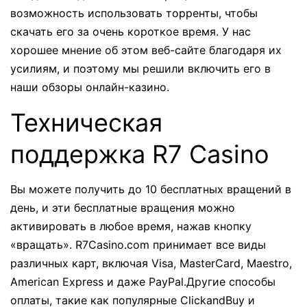
возможность использовать торренты, чтобы
скачать его за очень короткое время. У нас
хорошее мнение об этом веб-сайте благодаря их
усилиям, и поэтому мы решили включить его в
наши обзоры онлайн-казино.
Техническая
поддержка R7 Casino
Вы можете получить до 10 бесплатных вращений в
день, и эти бесплатные вращения можно
активировать в любое время, нажав кнопку
«вращать». R7Casino.com принимает все виды
различных карт, включая Visa, MasterCard, Maestro,
American Express и даже PayPal.Другие способы
оплаты, такие как популярные ClickandBuy и