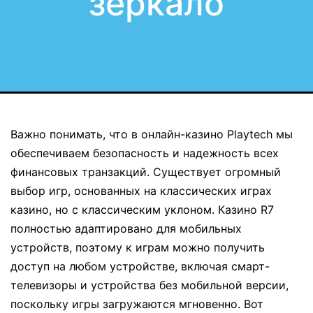
зеркало
Важно понимать, что в онлайн-казино Playtech мы
обеспечиваем безопасность и надежность всех
финансовых транзакций. Существует огромный
выбор игр, основанных на классических играх
казино, но с классическим уклоном. Казино R7
полностью адаптировано для мобильных
устройств, поэтому к играм можно получить
доступ на любом устройстве, включая смарт-
телевизоры и устройства без мобильной версии,
поскольку игры загружаются мгновенно. Вот