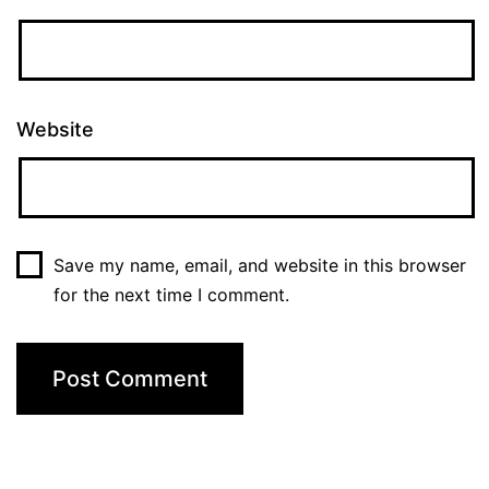
Website
Save my name, email, and website in this browser
for the next time I comment.