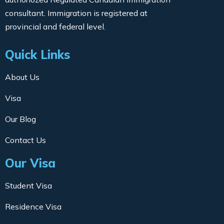
consultant. Immigration is registered at
provincial and federal level.
Quick Links
About Us
Visa
Our Blog
Contact Us
Our Visa
Student Visa
Residence Visa