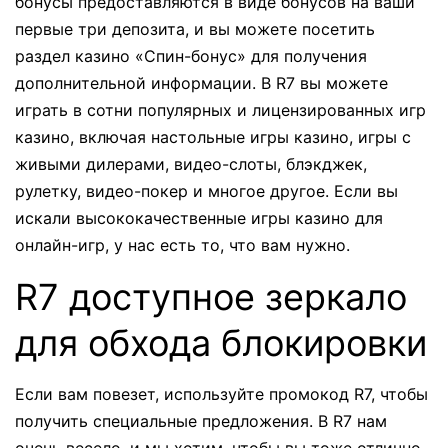
бонусы предоставляются в виде бонусов на ваши
первые три депозита, и вы можете посетить
раздел казино «Спин-бонус» для получения
дополнительной информации. В R7 вы можете
играть в сотни популярных и лицензированных игр
казино, включая настольные игры казино, игры с
живыми дилерами, видео-слоты, блэкджек,
рулетку, видео-покер и многое другое. Если вы
искали высококачественные игры казино для
онлайн-игр, у нас есть то, что вам нужно.
R7 доступное зеркало
для обхода блокировки
Если вам повезет, используйте промокод R7, чтобы
получить специальные предложения. В R7 нам