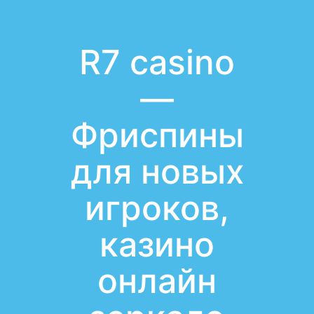
R7 casino
—
Фриспины
для новых
игроков,
казино
онлайн