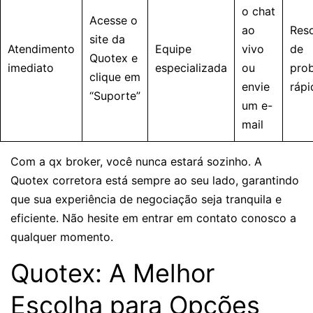
o chat
Acesse o
ao
Res
site da
Atendimento
Equipe
vivo
de
Quotex e
imediato
especializada
ou
pro
clique em
envie
rápi
“Suporte”
um e-
mail
Com a qx broker, você nunca estará sozinho. A
Quotex corretora está sempre ao seu lado, garantindo
que sua experiência de negociação seja tranquila e
eficiente. Não hesite em entrar em contato conosco a
qualquer momento.
Quotex: A Melhor
Escolha para Opções