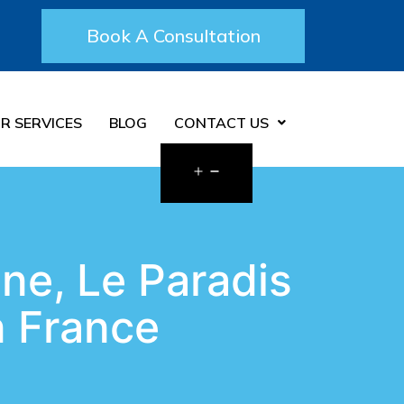
Book A Consultation
R SERVICES
BLOG
CONTACT US
ne, Le Paradis
n France