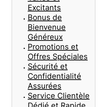
Excitants
Bonus de
Bienvenue
Généreux
Promotions et
Offres Spéciales
Sécurité et
Confidentialité
Assurées
Service Clientèle
Dédié et Rapide