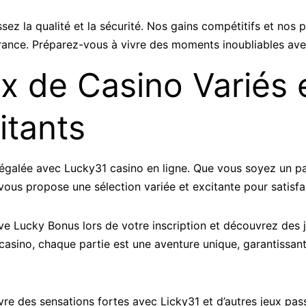
ssez la qualité et la sécurité. Nos gains compétitifs et nos
France. Préparez-vous à vivre des moments inoubliables av
x de Casino Variés 
itants
égalée avec Lucky31 casino en ligne. Que vous soyez un p
ous propose une sélection variée et excitante pour satisfai
ive Lucky Bonus lors de votre inscription et découvrez des
 casino, chaque partie est une aventure unique, garantissa
re des sensations fortes avec Licky31 et d’autres jeux pa