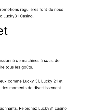
 promotions régulières font de nous
ec Lucky31 Casino.
et
assionné de machines à sous, de
re tous les goûts.
 jeux comme Lucky 31, Lucky 21 et
nt des moments de divertissement
ssionnants. Rejoignez Lucky31 casino