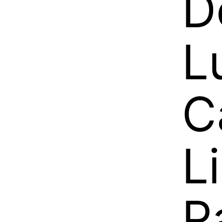
D
L
C
L
P