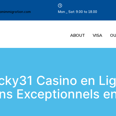
amimmigration.com
Mon _ Sat: 9.00 to 18.00
ABOUT
VISA
OU
ky31 Casino en Lig
ns Exceptionnels e