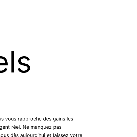
els
us vous rapproche des gains les
rgent réel. Ne manquez pas
ous dès aujourd’hui et laissez votre