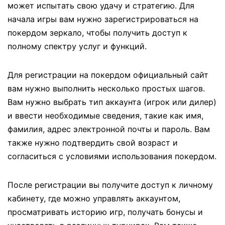
может испытать свою удачу и стратегию. Для
начала игры вам нужно зарегистрироваться на
покердом зеркало, чтобы получить доступ к
полному спектру услуг и функций.
Для регистрации на покердом официальный сайт
вам нужно выполнить несколько простых шагов.
Вам нужно выбрать тип аккаунта (игрок или дилер)
и ввести необходимые сведения, такие как имя,
фамилия, адрес электронной почты и пароль. Вам
также нужно подтвердить свой возраст и
согласиться с условиями использования покердом.
После регистрации вы получите доступ к личному
кабинету, где можно управлять аккаунтом,
просматривать историю игр, получать бонусы и