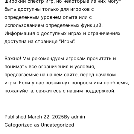
широкий спектр игр, но некоторые из них могут
быть доступны только для игроков с
определенным уровнем опыта или с
использованием определенных функций.
Информация о доступных играх и ограничениях
доступна на странице “Игры”.
Важно! Мы рекомендуем игрокам прочитать и
понимать все ограничения и условия,
предлагаемые на нашем сайте, перед началом
игры. Если у вас возникнут вопросы или проблемы,
пожалуйста, свяжитесь с нашим поддержкой.
Published
March 22, 2025
By
admin
Categorized as
Uncategorized