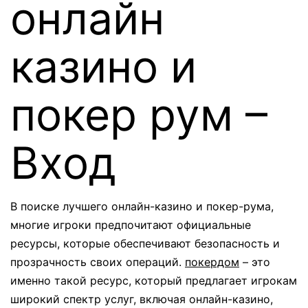
онлайн
казино и
покер рум –
Вход
В поиске лучшего онлайн-казино и покер-рума,
многие игроки предпочитают официальные
ресурсы, которые обеспечивают безопасность и
прозрачность своих операций.
покердом
– это
именно такой ресурс, который предлагает игрокам
широкий спектр услуг, включая онлайн-казино,