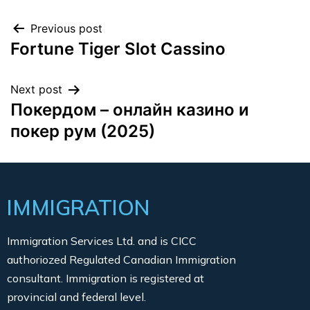
Previous post
Fortune Tiger Slot Cassino
Next post
Покердом – онлайн казино и
покер рум (2025)
IMMIGRATION
Immigration Services Ltd. and is CICC
authoriozed Regulated Canadian Immigration
consultant. Immigration is registered at
provincial and federal level.