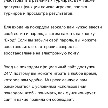
участвовать в различных турнирах. Вам также
доступны функции поиска игроков, поиска
турниров и просмотра результатов.
Для входа на покердом зеркало вам нужно ввести
свой логин и пароль, а затем нажать на кнопку
“Вход”. Если вы забыли свой пароль, вы можете
восстановить его, отправив запрос на
восстановление на электронную почту.
Вход на покердом официальный сайт доступен
24/7, поэтому вы можете играть в любое время,
которое вам удобно. Мы рекомендуем вам
ознакомиться с условиями использования
покердом, чтобы понимать, как функционирует
сайт и какие правила он соблюдает.