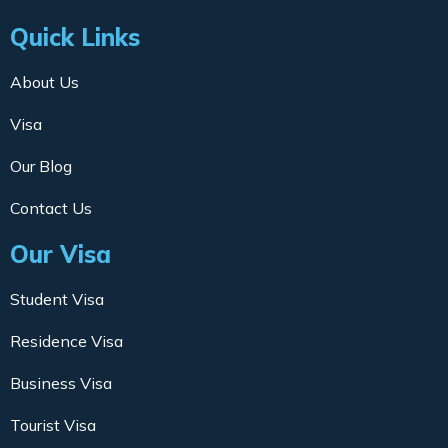
Quick Links
About Us
Visa
Our Blog
Contact Us
Our Visa
Student Visa
Residence Visa
Business Visa
Tourist Visa