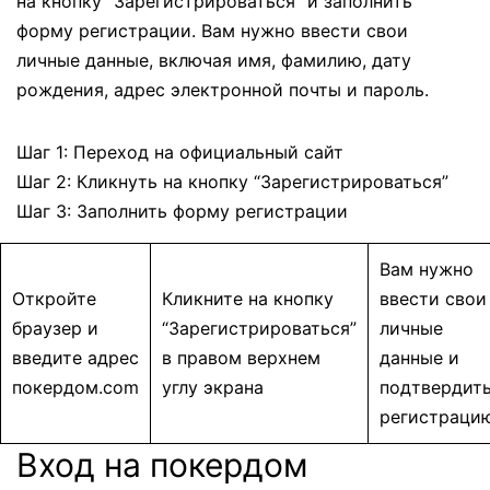
на кнопку “Зарегистрироваться” и заполнить
форму регистрации. Вам нужно ввести свои
личные данные, включая имя, фамилию, дату
рождения, адрес электронной почты и пароль.
Шаг 1: Переход на официальный сайт
Шаг 2: Кликнуть на кнопку “Зарегистрироваться”
Шаг 3: Заполнить форму регистрации
Вам нужно
Откройте
Кликните на кнопку
ввести свои
браузер и
“Зарегистрироваться”
личные
введите адрес
в правом верхнем
данные и
покердом.com
углу экрана
подтвердит
регистраци
Вход на покердом