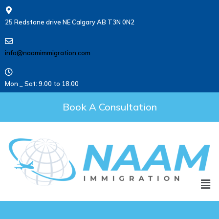
25 Redstone drive NE Calgary AB T3N 0N2
info@naamimmigration.com
Mon _ Sat: 9.00 to 18.00
Book A Consultation