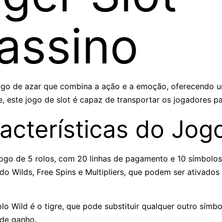
assino
ogo de azar que combina a ação e a emoção, oferecendo um
 este jogo de slot é capaz de transportar os jogadores p
acterísticas do Jog
jogo de 5 rolos, com 20 linhas de pagamento e 10 símbolo
indo Wilds, Free Spins e Multipliers, que podem ser ativad
lo Wild é o tigre, que pode substituir qualquer outro símbo
 de ganho.