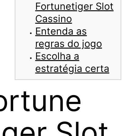
Fortunetiger Slot
Cassino
Entenda as
regras do jogo
Escolha a
estratégia certa
ortune
iger Slot