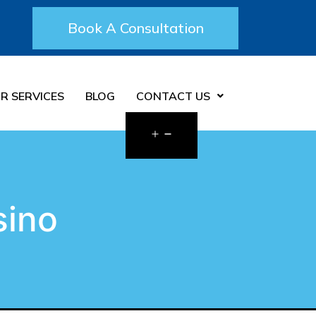
Book A Consultation
R SERVICES
BLOG
CONTACT US
sino