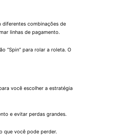
m diferentes combinações de
rmar linhas de pagamento.
o “Spin” para rolar a roleta. O
para você escolher a estratégia
to e evitar perdas grandes.
do que você pode perder.