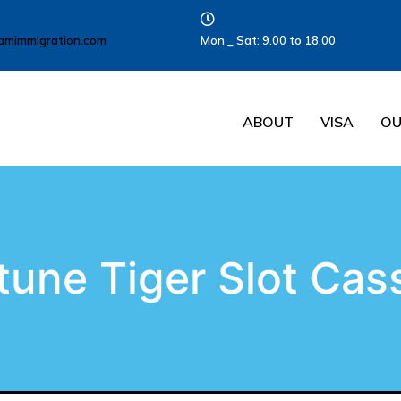
amimmigration.com
Mon _ Sat: 9.00 to 18.00
ABOUT
VISA
OU
tune Tiger Slot Cas