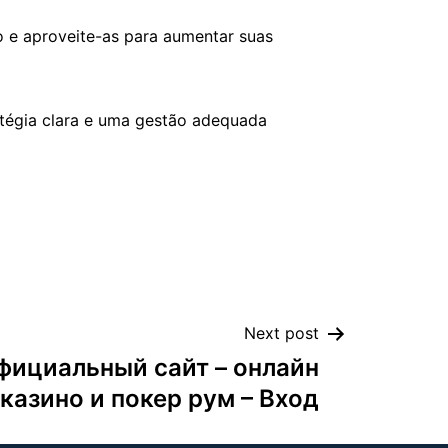
o e aproveite-as para aumentar suas
atégia clara e uma gestão adequada
Next post
фициальный сайт – онлайн
казино и покер рум – Вход