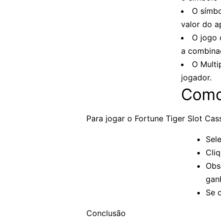
O símbo
valor do a
O jogo 
a combina
O Multi
jogador.
Como
Para jogar o Fortune Tiger Slot Cas
Sel
Cliq
Obs
gan
Se 
Conclusão