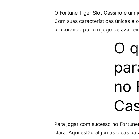
O Fortune Tiger Slot Cassino é um 
Com suas características únicas e 
procurando por um jogo de azar emo
O q
par
no 
Cas
Para jogar com sucesso no Fortunet
clara. Aqui estão algumas dicas pa