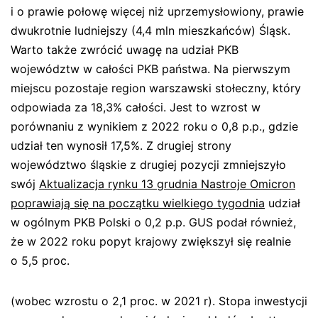
i o prawie połowę więcej niż uprzemysłowiony, prawie
dwukrotnie ludniejszy (4,4 mln mieszkańców) Śląsk.
Warto także zwrócić uwagę na udział PKB
województw w całości PKB państwa. Na pierwszym
miejscu pozostaje region warszawski stołeczny, który
odpowiada za 18,3% całości. Jest to wzrost w
porównaniu z wynikiem z 2022 roku o 0,8 p.p., gdzie
udział ten wynosił 17,5%. Z drugiej strony
województwo śląskie z drugiej pozycji zmniejszyło
swój
Aktualizacja rynku 13 grudnia Nastroje Omicron
poprawiają się na początku wielkiego tygodnia
udział
w ogólnym PKB Polski o 0,2 p.p. GUS podał również,
że w 2022 roku popyt krajowy zwiększył się realnie
o 5,5 proc.
(wobec wzrostu o 2,1 proc. w 2021 r). Stopa inwestycji