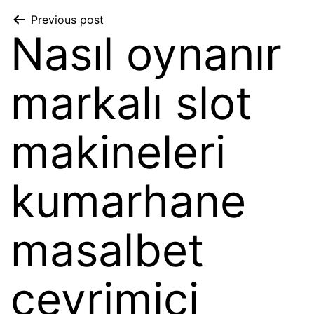
Previous post
Nasıl oynanır
markalı slot
makineleri
kumarhane
masalbet
çevrimiçi