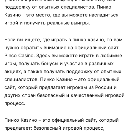
поддержку от опытных специалистов. Пинко
Казино – это место, где вы можете насладиться
игрой и получить реальные выигры.
Если вы ищете, где играть в пинко казино, то вам
нужно обратить внимание на официальный сайт
Pinco Casino. Здесь вы можете играть в любимые
игры, получать бонусы и участие в различных
акциях, а также получать поддержку от опытных
специалистов. Пинко Казино – это официальный
сайт, который предлагает игрокам из России и
других стран безопасный и качественный игровой
процесс.
Пинко Казино – это официальный сайт, который
предлагает: безопасный игровой процесс,