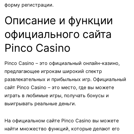
форму регистрации.
Описание и функции
официального сайта
Pinco Casino
Pinco Casino – это официальный онлайн-казино,
предлагающее игрокам широкий спектр
развлекательных и прибыльных игр. Официальный
сайт Pinco Casino – это место, где вы можете
играть в любимые игры, получать бонусы и
выигрывать реальные деньги.
На официальном сайте Pinco Casino вы можете
найти множество функций, которые делают его