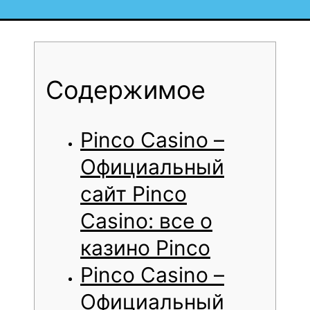
Содержимое
Pinco Casino –
Официальный
сайт Pinco
Casino: все о
казино Pinco
Pinco Casino –
Официальный