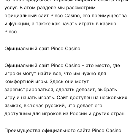
услуг. В этом разделе мы рассмотрим
официальный сайт Pinco Casino, его преимущества
и функции, а также как начать играть в казино
Pinco.
Официальный сайт Pinco Casino
Официальный сайт Pinco Casino – это место, где
игроки могут найти все, что им нужно для
комфортной игры. Здесь они могут
зарегистрироваться, сделать депозит, выбрать
игру и начать играть. Сайт доступен на нескольких
языках, включая русский, что делает его
доступным для игроков из России и других стран.
Преимущества официального сайта Pinco Casino