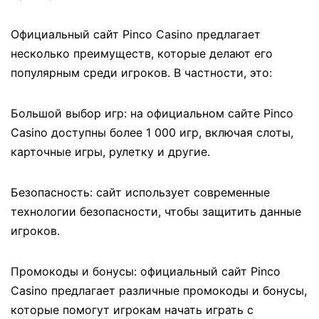
Официальный сайт Pinco Casino предлагает
несколько преимуществ, которые делают его
популярным среди игроков. В частности, это:
Большой выбор игр: на официальном сайте Pinco
Casino доступны более 1 000 игр, включая слоты,
карточные игры, рулетку и другие.
Безопасность: сайт использует современные
технологии безопасности, чтобы защитить данные
игроков.
Промокоды и бонусы: официальный сайт Pinco
Casino предлагает различные промокоды и бонусы,
которые помогут игрокам начать играть с