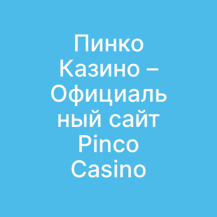
Пинко
Казино –
Официаль
ный сайт
Pinco
Casino