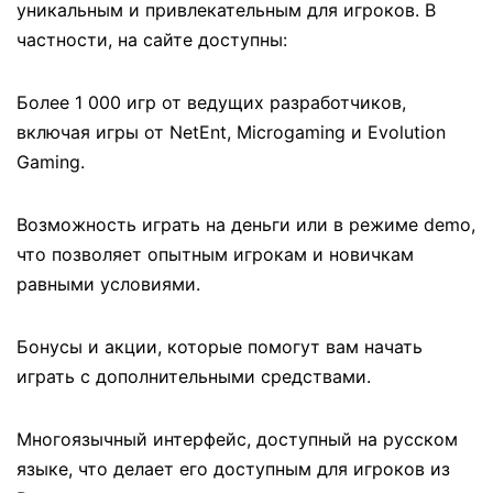
уникальным и привлекательным для игроков. В
частности, на сайте доступны:
Более 1 000 игр от ведущих разработчиков,
включая игры от NetEnt, Microgaming и Evolution
Gaming.
Возможность играть на деньги или в режиме demo,
что позволяет опытным игрокам и новичкам
равными условиями.
Бонусы и акции, которые помогут вам начать
играть с дополнительными средствами.
Многоязычный интерфейс, доступный на русском
языке, что делает его доступным для игроков из