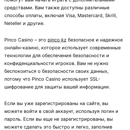
средствами. Вам также доступны различные
способы оплаты, включая Visa, Mastercard, Skrill,
Neteller и другие.
Pinco Casino – это
pinco kz
безопасное и надежное
онлайн-казино, которое использует современные
технологии для обеспечения безопасности и
конфиденциальности игроков. Вам не нужно
беспокоиться о безопасности своих данных,
потому что Pinco Casino использует SSL-
шифрование для защиты вашей информации.
Если вы уже зарегистрированы на сайте, вы
можете войти в свой аккаунт, используя логин и
пароль. Если вы еще не зарегистрированы, вы
можете сделать это быстро и легко, заполнив