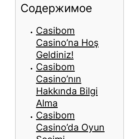
Содержимое
Casibom
Casino’na Hoş
Geldiniz!
Casibom
Casino’nın
Hakkında Bilgi
Alma
Casibom
Casino’da Oyun