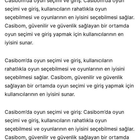
Casibom’da oyun seçimi ve giriş: Casibom’da oyun
seçimi ve giriş, kullanıcıların rahatlıkla oyun
seçebilmesi ve oyunlarının en iyisini seçebilmesi sağlar.
Casibom, güvenilir ve güvenlik sağlayan bir ortamda
oyun seçimi ve giriş yapmak için kullanıcılarının en
iyisini sunar.
Casibom’da oyun seçimi ve giriş, kullanıcıların
rahatlıkla oyun seçebilmesi ve oyunlarının en iyisini
seçebilmesi sağlar. Casibom, güvenilir ve güvenlik
sağlayan bir ortamda oyun seçimi ve giriş yapmak için
kullanıcılarının en iyisini sunar.
Casibom’da oyun seçimi ve giriş: Casibom’da oyun
seçimi ve giriş, kullanıcıların rahatlıkla oyun
seçebilmesi ve oyunlarının en iyisini seçebilmesi sağlar.
Casibom, güvenilir ve güvenlik sağlayan bir ortamda