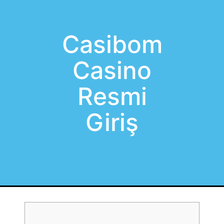
Casibom
Casino
Resmi
Giriş