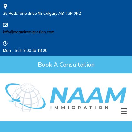
25 Redstone drive NE Calgary AB T3N 0N2
info@naamimmigration.com
Mon _ Sat: 9.00 to 18.00
Book A Consultation