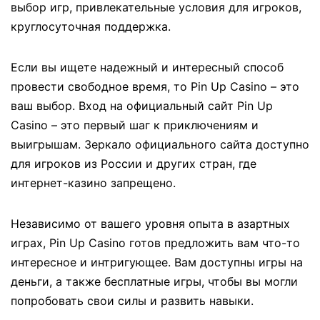
выбор игр, привлекательные условия для игроков,
круглосуточная поддержка.
Если вы ищете надежный и интересный способ
провести свободное время, то Pin Up Casino – это
ваш выбор. Вход на официальный сайт Pin Up
Casino – это первый шаг к приключениям и
выигрышам. Зеркало официального сайта доступно
для игроков из России и других стран, где
интернет-казино запрещено.
Независимо от вашего уровня опыта в азартных
играх, Pin Up Casino готов предложить вам что-то
интересное и интригующее. Вам доступны игры на
деньги, а также бесплатные игры, чтобы вы могли
попробовать свои силы и развить навыки.