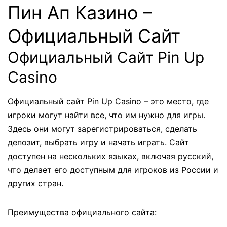
Пин Ап Казино –
Официальный Сайт
Официальный Сайт Pin Up
Casino
Официальный сайт Pin Up Casino – это место, где
игроки могут найти все, что им нужно для игры.
Здесь они могут зарегистрироваться, сделать
депозит, выбрать игру и начать играть. Сайт
доступен на нескольких языках, включая русский,
что делает его доступным для игроков из России и
других стран.
Преимущества официального сайта: