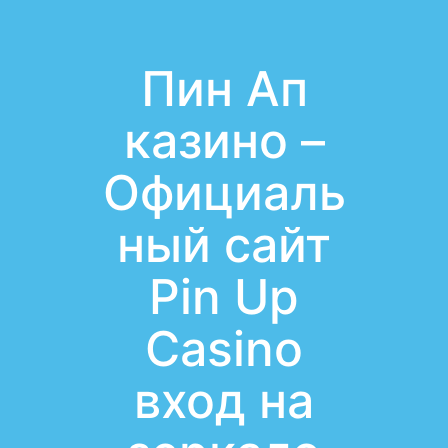
Пин Ап
казино –
Официаль
ный сайт
Pin Up
Casino
вход на