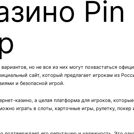
азино Pin
p
 вариантов, но не все из них могут похвастаться офици
фициальный сайт, который предлагает игрокам из Росси
виями и безопасной игрой.
нтернет-казино, а целая платформа для игроков, которы
ожно играть в слоты, карточные игры, рулетку, покер 
о подтверждает его репутацию и надежность. Это озна