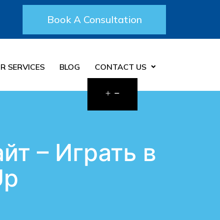
Book A Consultation
R SERVICES
BLOG
CONTACT US
йт – Играть в
Up