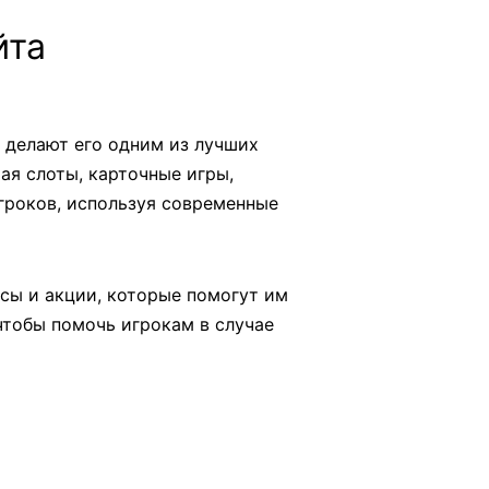
йта
 делают его одним из лучших
чая слоты, карточные игры,
игроков, используя современные
усы и акции, которые помогут им
чтобы помочь игрокам в случае