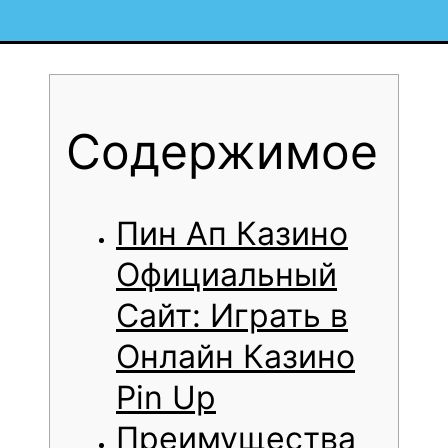
Содержимое
Пин Ап Казино
Официальный
Сайт: Играть в
Онлайн Казино
Pin Up
Преимущества