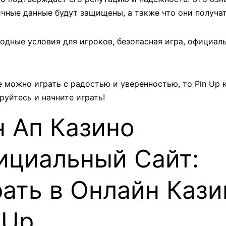
личные данные будут защищены, а также что они получа
одные условия для игроков, безопасная игра, официал
е можно играть с радостью и уверенностью, то Pin Up 
руйтесь и начните играть!
 Ап Казино
ициальный Сайт:
ать в Онлайн Кази
 Up