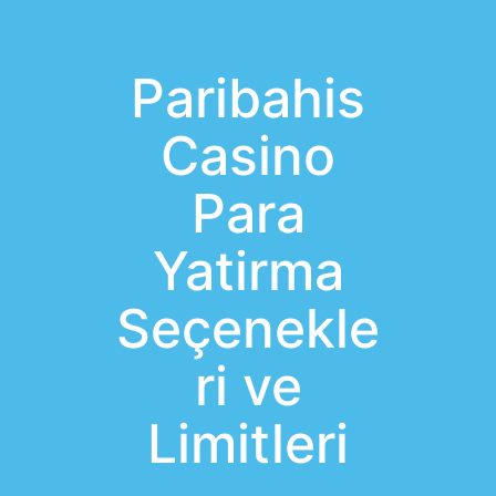
Paribahis
Casino
Para
Yatirma
Seçenekle
ri ve
Limitleri