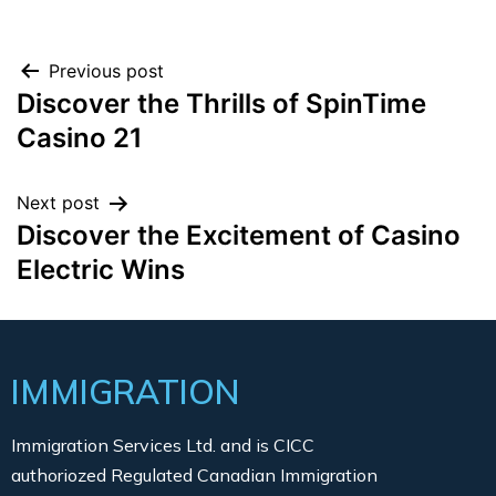
Previous post
Discover the Thrills of SpinTime
Casino 21
Next post
Discover the Excitement of Casino
Electric Wins
IMMIGRATION
Immigration Services Ltd. and is CICC
authoriozed Regulated Canadian Immigration