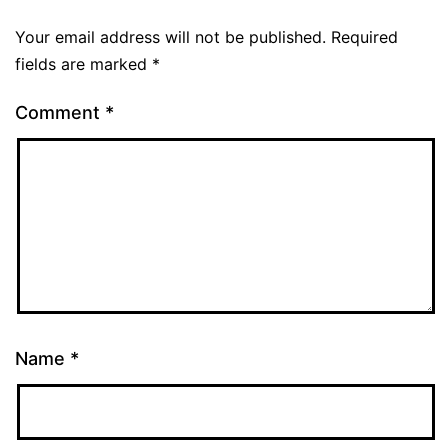
Your email address will not be published.
Required
fields are marked
*
Comment
*
Name
*