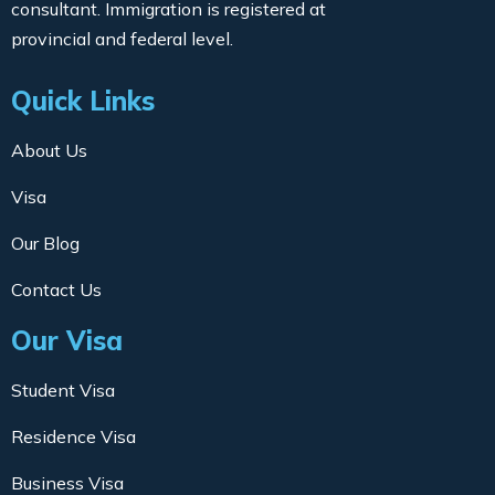
consultant. Immigration is registered at
provincial and federal level.
Quick Links
About Us
Visa
Our Blog
Contact Us
Our Visa
Student Visa
Residence Visa
Business Visa