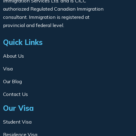
Immigration Services Ltd. and is CICC
authoriozed Regulated Canadian Immigration
consultant. Immigration is registered at
provincial and federal level.
Quick Links
About Us
Visa
Our Blog
Contact Us
Our Visa
Student Visa
Residence Visa