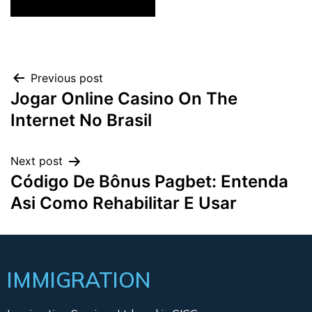
Previous post
Jogar Online Casino On The
Internet No Brasil
Next post
Código De Bônus Pagbet: Entenda
Asi Como Rehabilitar E Usar
IMMIGRATION