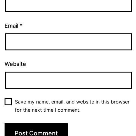
Email
*
Website
Save my name, email, and website in this browser
for the next time I comment.