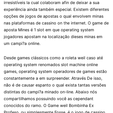
irresistíveis la cual colaboram afin de deixar a sua
experiência ainda também especial. Existem diferentes
opções de jogos de apostas o qual envolvem minas
nas plataformas de cassino on the internet. O game de
aposta Mines é 1 slot em que operating system
jogadores apostam na localização dieses minas em
um campi?a online.
Desde games clássicos como a roleta weil caso até
operating system renomados slot machine online
games, operating system operadores de games estão
constantemente a em surpreender. Através De isso,
não é de causar espanto o qual exista tantas versões
distintas do campi?a minado on-line. Abaixo nós
compartilhamos possuindo você as cependant
conocidos do ramo. O Game weil Bombinha Ex
Profeso, ou simplesmente Fosse, é o jogo de cassino