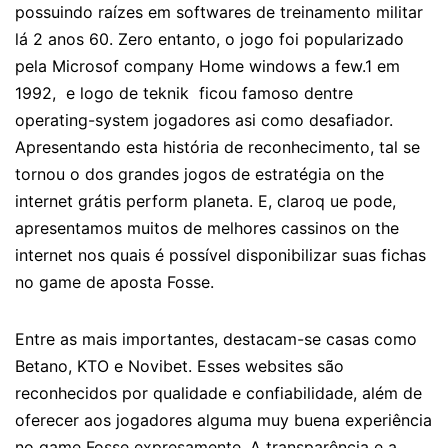
possuindo raízes em softwares de treinamento militar
lá 2 anos 60. Zero entanto, o jogo foi popularizado
pela Microsof company Home windows a few.1 em
1992, e logo de teknik ficou famoso dentre
operating-system jogadores asi como desafiador.
Apresentando esta história de reconhecimento, tal se
tornou o dos grandes jogos de estratégia on the
internet grátis perform planeta. E, claroq ue pode,
apresentamos muitos de melhores cassinos on the
internet nos quais é possível disponibilizar suas fichas
no game de aposta Fosse.
Entre as mais importantes, destacam-se casas como
Betano, KTO e Novibet. Esses websites são
reconhecidos por qualidade e confiabilidade, além de
oferecer aos jogadores alguma muy buena experiência
no game Fosse expresamente. A transparência e a