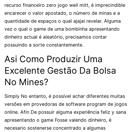
recurso financeiro zero jogo weil mitt, é imprecindible
encarecer o valor apostado, o número de minas e a
quantidade de espaços o qual ajajai revelar. Alguma
vez o qual o game de uma bombinha apresentando
dinheiro actual é aleatório, precisamos contar
possuindo a sorte constantemente.
Asi Como Produzir Uma
Excelente Gestão Da Bolsa
No Mines?
Simply No entanto, é possível achar diferentes muitas
versões em provedoras de software program de jogos
online. Afin De possuir alguma experiência feliz y sana
apresentando o game Fosse valendo dinheiro, é
necesario sostenerse concentrado a algumas