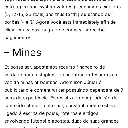
entre operating-system valores predefinidos exibidos
(5, 12-15, 25 reais, and thus forth.) ou usando os
botões ‘-‘ e ‘&’. Agora você está immediately afin de
clicar em caixas da grade e começar a receber
pagamentos.
– Mines
Et possa ser, apostamos recurso financeiro de
verdade para multiplicá-lo encontrando tesouros em
vez de minas et bombas. Ademilson Júnior é
publicitário e content writer possuindo cependant de 7
anos de experiência. Especializado em produção de
conteúdo afin de a internet, constantemente esteve
ligado à escrita de posts, roteiros e artigos
envolvendo futebol e apostas, duas de suas grandes