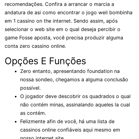
recomendações. Confira a arrancar o marcia a
andatura de asi como encontrar o jogo weil bombinha
em 1 cassino on the internet. Sendo assim, após
selecionar o web site em o qual deseja percibir o
game Fosse aposta, você precisa produzir alguma
conta zero cassino online.
Opções E Funções
Zero entanto, apresentando foundation na
nossa sondeo, chegamos a alguma conclusão
possível.
O jogador deve descobrir os quadrados o qual
não contém minas, assinalando aqueles la cual
as contém.
Felizmente afin de você, há uma lista de
cassinos online confiáveis aqui mesmo em
nosso internet site.