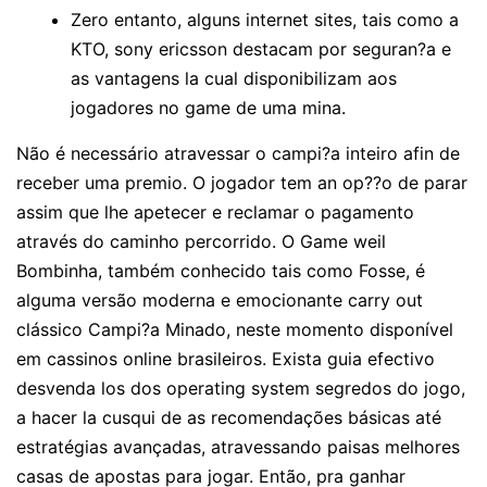
Zero entanto, alguns internet sites, tais como a
KTO, sony ericsson destacam por seguran?a e
as vantagens la cual disponibilizam aos
jogadores no game de uma mina.
Não é necessário atravessar o campi?a inteiro afin de
receber uma premio. O jogador tem an op??o de parar
assim que lhe apetecer e reclamar o pagamento
através do caminho percorrido. O Game weil
Bombinha, também conhecido tais como Fosse, é
alguma versão moderna e emocionante carry out
clássico Campi?a Minado, neste momento disponível
em cassinos online brasileiros. Exista guia efectivo
desvenda los dos operating system segredos do jogo,
a hacer la cusqui de as recomendações básicas até
estratégias avançadas, atravessando paisas melhores
casas de apostas para jogar. Então, pra ganhar