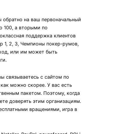
ы обратно на ваш первоначальный
 100, а вторыми по
воклассная поддержка клиентов
 1, 2, 3, Чемпионы покер-румов,
вход, или им может быть
ги.
вы связываетесь с сайтом по
как можно скорее. У вас есть
твенным пакетом. Поэтому, когда
ете доверять этим организациям.
бесплатными вращениями, игра в