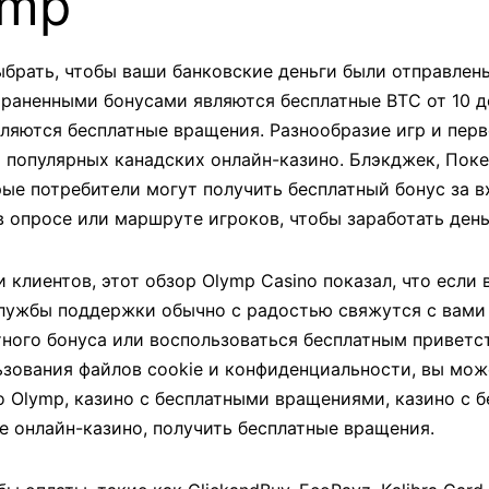
ymp
ыбрать, чтобы ваши банковские деньги были отправлен
раненными бонусами являются бесплатные BTC от 10 до
ляются бесплатные вращения. Разнообразие игр и пер
 популярных канадских онлайн-казино. Блэкджек, Покер
торые потребители могут получить бесплатный бонус за 
 опросе или маршруте игроков, чтобы заработать день
 клиентов, этот обзор Olymp Casino показал, что если 
службы поддержки обычно с радостью свяжутся с вами 
тного бонуса или воспользоваться бесплатным приветс
ьзования файлов cookie и конфиденциальности, вы мож
но Olymp, казино с бесплатными вращениями, казино с 
ое онлайн-казино, получить бесплатные вращения.