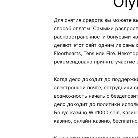
Ol
Для снятия средств вы можете в
способ оплаты. Самыми распрост
распространенности бонусами яв
делают этот сайт одним из самых
Floorhearts, Tens или Fire. Неко
рекомендовано принять участие в
Когда дело доходит до поддержки
электронной почте, сотрудники 
возможность начать с бездепози
дело доходит до политики испол
Бонус казино Win1000 spin, Кази
казино, онлайн-казино, бесплатн