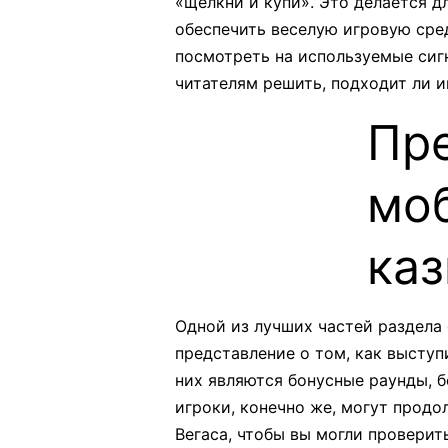
«щелкни и купи». Это делается д
обеспечить веселую игровую сред
посмотреть на используемые сигн
читателям решить, подходит ли и
Пр
мо
ка
Одной из лучших частей раздела
представление о том, как выступ
них являются бонусные раунды, б
игроки, конечно же, могут продо
Вегаса, чтобы вы могли проверит