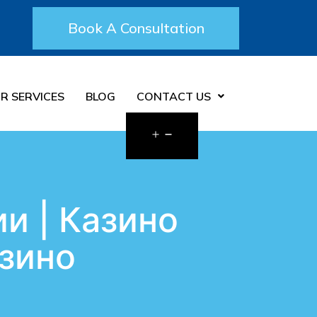
Book A Consultation
R SERVICES
BLOG
CONTACT US
и | Казино
азино