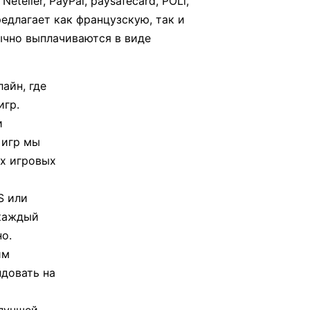
teller, PayPal, paysafecard, POLi,
 предлагает как французскую, так и
ычно выплачиваются в виде
айн, где
игр.
и
 игр мы
их игровых
S или
 каждый
о.
им
ндовать на
 лучшей