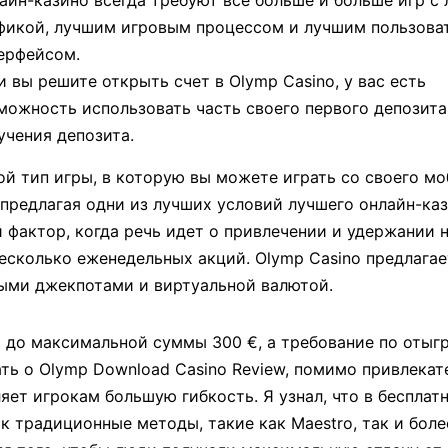
фикой, лучшим игровым процессом и лучшим пользова
ерфейсом.
и вы решите открыть счет в Olymp Casino, у вас есть
можность использовать часть своего первого депозита
учения депозита.
й тип игры, в которую вы можете играть со своего м
предлагая одни из лучших условий лучшего онлайн-каз
й фактор, когда речь идет о привлечении и удержании 
есколько еженедельных акций. Olymp Casino предлагае
ыми джекпотами и виртуальной валютой.
€ до максимальной суммы 300 €, а требование по отыг
ть о Olymp Download Casino Review, помимо привлекат
яет игрокам большую гибкость. Я узнал, что в беспла
ак традиционные методы, такие как Maestro, так и бол