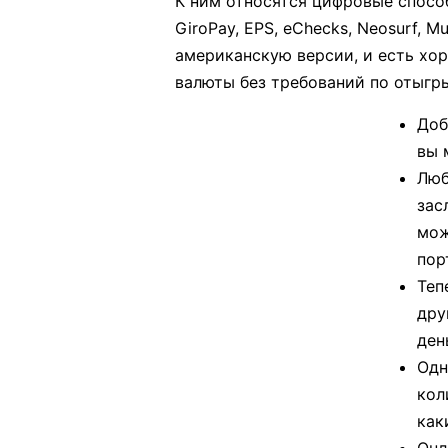
К ним относятся цифровые способы 
GiroPay, EPS, eChecks, Neosurf, Mu
американскую версии, и есть хо
валюты без требований по отыгры
Доб
вы 
Люб
зас
мож
пор
Теп
дру
ден
Одн
кол
как
Онл