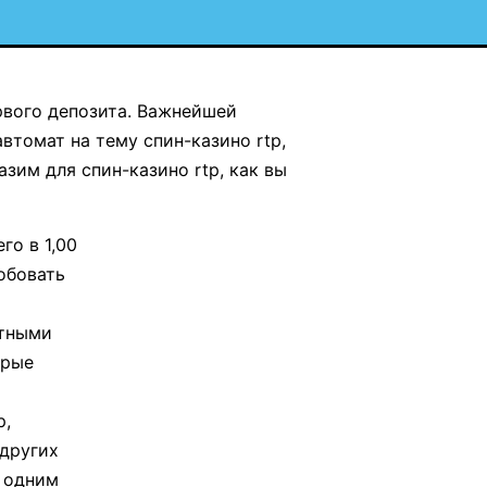
рвого депозита. Важнейшей
втомат на тему спин-казино rtp,
зим для спин-казино rtp, как вы
го в 1,00
обовать
ртными
орые
p,
 других
ш одним