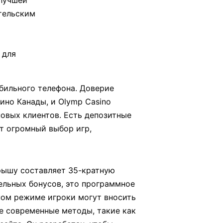
тельским
 для
обильного телефона. Доверие
ино Канады, и Olymp Casino
новых клиентов. Есть депозитные
т огромный выбор игр,
рышу составляет 35-кратную
ельных бонусов, это программное
тном режиме игроки могут вносить
ее современные методы, такие как