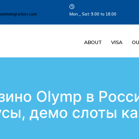
amimmigration.com
Mon _ Sat: 9.00 to 18.00
ABOUT
VISA
OU
зино Olymp в Росси
сы, демо слоты к