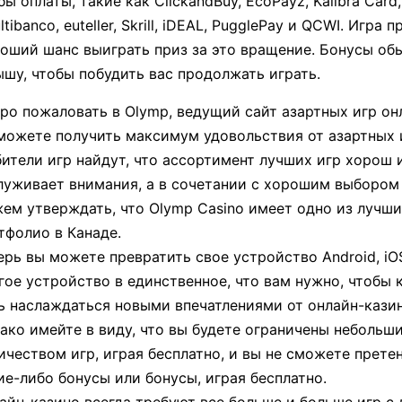
оплаты, такие как ClickandBuy, EcoPayz, Kalibra Card, Ne
ltibanco, euteller, Skrill, iDEAL, PugglePay и QCWI. Игра
роший шанс выиграть приз за это вращение. Бонусы об
шу, чтобы побудить вас продолжать играть.
ро пожаловать в Olymp, ведущий сайт азартных игр онл
можете получить максимум удовольствия от азартных 
ители игр найдут, что ассортимент лучших игр хорош 
луживает внимания, а в сочетании с хорошим выбором
ем утверждать, что Olymp Casino имеет одно из лучш
тфолио в Канаде.
ерь вы можете превратить свое устройство Android, iO
гое устройство в единственное, что вам нужно, чтобы
ь наслаждаться новыми впечатлениями от онлайн-казин
ако имейте в виду, что вы будете ограничены небольш
ичеством игр, играя бесплатно, и вы не сможете прете
ие-либо бонусы или бонусы, играя бесплатно.
айн-казино всегда требуют все больше и больше игр с