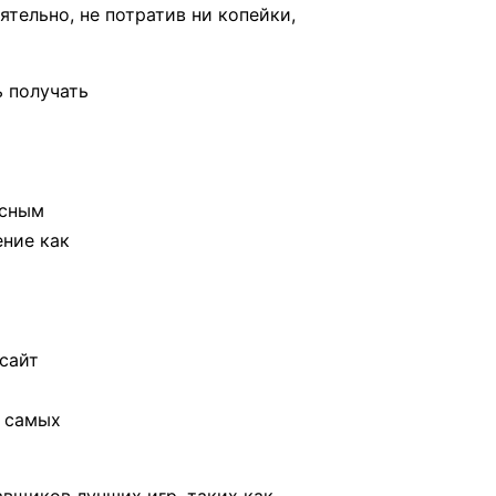
тельно, не потратив ни копейки,
ь получать
есным
ение как
 сайт
з самых
вщиков лучших игр, таких как