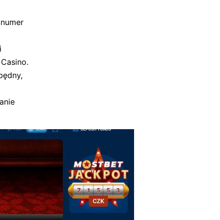
i numеr
i
 Casino.
będny,
anie