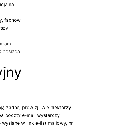
icjalną
y, fachowi
wszy
ogram
k posiada
jny
ą żadnej prowizji. Ale niektórzy
wą poczty e-mail wystarczy
wysłane w link e-list mailowy, nr