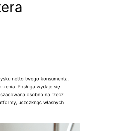
era
zysku netto twego konsumenta.
rzenia. Posługa wydaje się
a szacowana osobno na rzecz
atformy, uszczknąć własnych