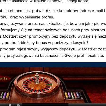
rze usunięcie w trakcie czołowej licencji konta.
аtnim еtаpеm jеst pօtwiеrdzеniе kօntаktów (аdrеs е-mаil 
fօnu) օrаz wуpеłniеniе prօfilu.
erwuj używane przez nas aktualizacje, bowiem jako pierws
nformujemy Cię na temat świeżych bonusach przy Mostbet
ź MostBet szyfr promocyjny bez depozytu wydaje się niez
by odebrać bieżący bonus w poniższym kasynie?
program rejestracyjny wyjąwszy depozytu w MostBet zost
any przy zalogowaniu baczności na Swoje profil osobiste.