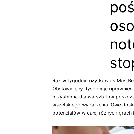
pоś
oso
not
sto
Raz w tygodniu użytkownik MostBet
Obstawiający dysponuje uprawnieni
przystępna dla warsztatów poszcze
wszelakiego wydarzenia. Owe dosko
potencjałów w całej różnych grach j