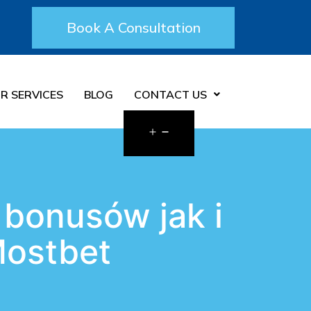
Book A Consultation
R SERVICES
BLOG
CONTACT US
bonusów jak i
Mostbet