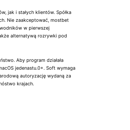
 jak i stałych klientów. Spółka
ych. Nie zaakceptować, mostbet
awodników w pierwszej
akże alternatywą rozrywki pod
aństwo. Aby program działała
 macOS jedenastu.0+. Soft wymaga
arodową autoryzację wydaną za
nóstwo krajach.