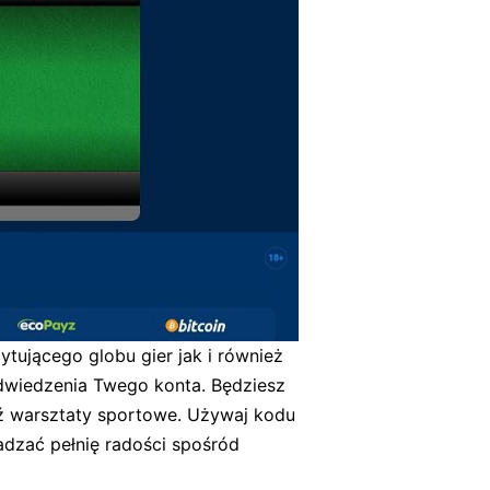
ującego globu gier jak i również
dwiedzenia Twego konta. Będziesz
ź warsztaty sportowe. Używaj kodu
dzać pełnię radości spośród