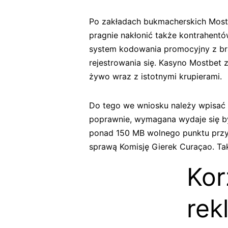
Po zakładach bukmacherskich Mostb
pragnie nakłonić także kontrahent
system kodowania promocyjny z bra
rejestrowania się. Kasyno Mostbet 
żywo wraz z istotnymi krupierami.
Do tego we wniosku należy wpisać 
poprawnie, wymagana wydaje się by
ponad 150 MB wolnego punktu przy
sprawą Komisję Gierek Curaçao. Ta
Kor
rek