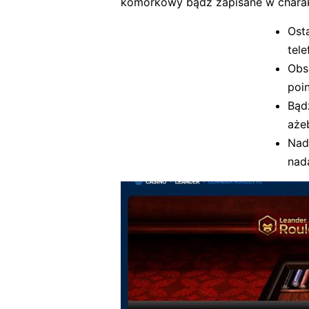
komórkowy bądź zapisane w charakte
Ost
tеlе
Obs
poi
Bąd
aże
Nad
nad