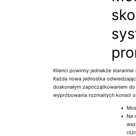
sko
sys
pro
Klienci powinny jednakże starannie
Każda nowa jednostka odwiedzając
doskonałym zapoczątkowaniem do św
wypróbowania rozmaitych konsol os
Mos
Na 
wsz
róż