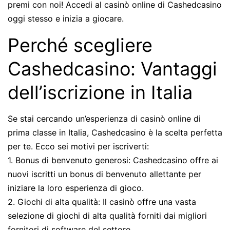
premi con noi! Accedi al casinò online di Cashedcasino
oggi stesso e inizia a giocare.
Perché scegliere
Cashedcasino: Vantaggi
dell’iscrizione in Italia
Se stai cercando un’esperienza di casinò online di
prima classe in Italia, Cashedcasino è la scelta perfetta
per te. Ecco sei motivi per iscriverti:
1. Bonus di benvenuto generosi: Cashedcasino offre ai
nuovi iscritti un bonus di benvenuto allettante per
iniziare la loro esperienza di gioco.
2. Giochi di alta qualità: Il casinò offre una vasta
selezione di giochi di alta qualità forniti dai migliori
fornitori di software del settore.