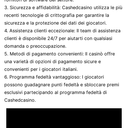
3. Sicurezza e affidabilità: Cashedcasino utilizza le più
recenti tecnologie di crittografia per garantire la
sicurezza e la protezione dei dati dei giocatori.
4. Assistenza clienti eccezionale: Il team di assistenza
clienti è disponibile 24/7 per aiutarti con qualsiasi
domanda o preoccupazione.
5. Metodi di pagamento convenienti: Il casinò offre
una varietà di opzioni di pagamento sicure e
convenienti per i giocatori italiani.
6. Programma fedeltà vantaggioso: I giocatori
possono guadagnare punti fedeltà e sbloccare premi
esclusivi partecipando al programma fedeltà di
Cashedcasino.