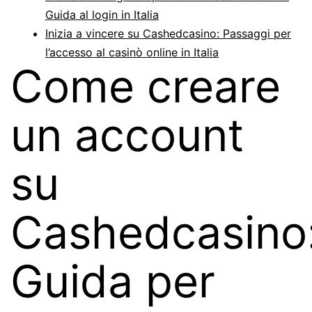
Guida al login in Italia
Inizia a vincere su Cashedcasino: Passaggi per
l’accesso al casinò online in Italia
Come creare
un account
su
Cashedcasino
Guida per