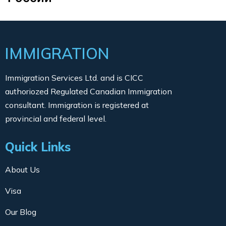
IMMIGRATION
Immigration Services Ltd. and is CICC
authoriozed Regulated Canadian Immigration
consultant. Immigration is registered at
provincial and federal level.
Quick Links
About Us
Visa
Our Blog