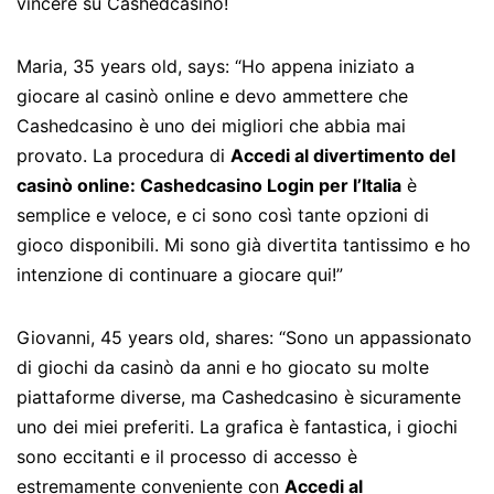
vincere su Cashedcasino!
Maria, 35 years old, says: “Ho appena iniziato a
giocare al casinò online e devo ammettere che
Cashedcasino è uno dei migliori che abbia mai
provato. La procedura di
Accedi al divertimento del
casinò online: Cashedcasino Login per l’Italia
è
semplice e veloce, e ci sono così tante opzioni di
gioco disponibili. Mi sono già divertita tantissimo e ho
intenzione di continuare a giocare qui!”
Giovanni, 45 years old, shares: “Sono un appassionato
di giochi da casinò da anni e ho giocato su molte
piattaforme diverse, ma Cashedcasino è sicuramente
uno dei miei preferiti. La grafica è fantastica, i giochi
sono eccitanti e il processo di accesso è
estremamente conveniente con
Accedi al