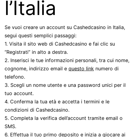
l’Italia
Se vuoi creare un account su Cashedcasino in Italia,
segui questi semplici passaggi:
1. Visita il sito web di Cashedcasino e fai clic su
“Registrati” in alto a destra.
2. Inserisci le tue informazioni personali, tra cui nome,
cognome, indirizzo email e
questo link
numero di
telefono.
3. Scegli un nome utente e una password unici per il
tuo account.
4. Conferma la tua età e accetta i termini e le
condizioni di Cashedcasino.
5. Completa la verifica dell’account tramite email o
SMS.
6. Effettua il tuo primo deposito e inizia a giocare ai