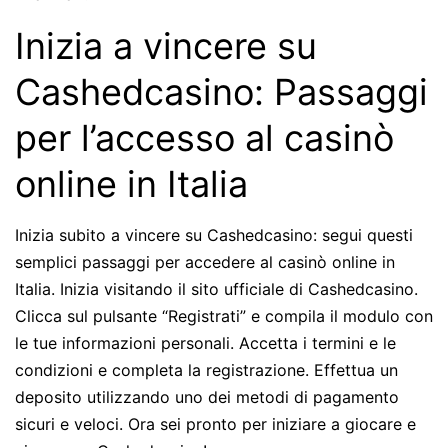
Inizia a vincere su
Cashedcasino: Passaggi
per l’accesso al casinò
online in Italia
Inizia subito a vincere su Cashedcasino: segui questi
semplici passaggi per accedere al casinò online in
Italia. Inizia visitando il sito ufficiale di Cashedcasino.
Clicca sul pulsante “Registrati” e compila il modulo con
le tue informazioni personali. Accetta i termini e le
condizioni e completa la registrazione. Effettua un
deposito utilizzando uno dei metodi di pagamento
sicuri e veloci. Ora sei pronto per iniziare a giocare e