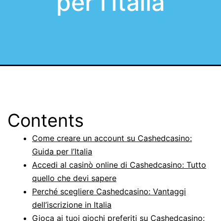
per l’Italia
Contents
Come creare un account su Cashedcasino:
Guida per l’Italia
Accedi al casinò online di Cashedcasino: Tutto
quello che devi sapere
Perché scegliere Cashedcasino: Vantaggi
dell’iscrizione in Italia
Gioca ai tuoi giochi preferiti su Cashedcasino: