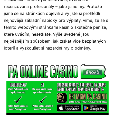
recenzována profesionály – jako jsme my. Protože
jsme se na stránkách objevili a vy jste si prohlédli
nejnovější základní nabídky pro výplaty, víme, že se s
těmito webovými stránkami kasin o skutečné peníze,
které uvádím, nesetkáte. Výše ​​uvedené jsou
nejběžnějším způsobem, jak získat více bezplatných
loterií a vyzkoušet si hazardní hry o odměny.