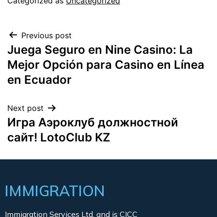
Categorized as
Uncategorized
Previous post
Juega Seguro en Nine Casino: La
Mejor Opción para Casino en Línea
en Ecuador
Next post
Игра Аэроклуб должностной
сайт! LotoClub KZ
IMMIGRATION
Immigration Services Ltd. and is CICC