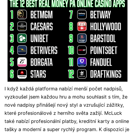
I když každá platforma nabízí menší počet nadpisů,
vyzkoušel jsem každou hru a mohu souhlasit s tím, že
nové nadpisy přinášejí nový styl a vzrušující zážitky,
které profesionálové z herního světa zažijí. McLuck
také nabízí profesionální platby, kreditní karty a online
tašky a moderní a super rychlý program. K dispozici je