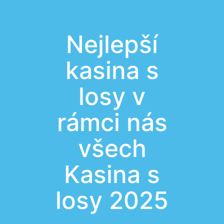
Nejlepší
kasina s
losy v
rámci nás
všech
Kasina s
losy 2025