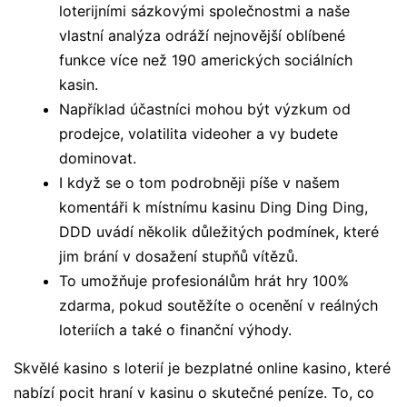
loterijními sázkovými společnostmi a naše
vlastní analýza odráží nejnovější oblíbené
funkce více než 190 amerických sociálních
kasin.
Například účastníci mohou být výzkum od
prodejce, volatilita videoher a vy budete
dominovat.
I když se o tom podrobněji píše v našem
komentáři k místnímu kasinu Ding Ding Ding,
DDD uvádí několik důležitých podmínek, které
jim brání v dosažení stupňů vítězů.
To umožňuje profesionálům hrát hry 100%
zdarma, pokud soutěžíte o ocenění v reálných
loteriích a také o finanční výhody.
Skvělé kasino s loterií je bezplatné online kasino, které
nabízí pocit hraní v kasinu o skutečné peníze. To, co