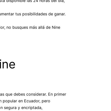
tá disponible las 24 horas del día,
mentar tus posibilidades de ganar.
or, no busques más allá de Nine
ine
sas que debes considerar. En primer
ón popular en Ecuador, pero
ón segura y encriptada,