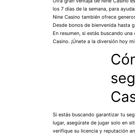
Otra gran ventaja de Nine Casino es 
los 7 días de la semana, para ayud
Nine Casino también ofrece generos
Desde bonos de bienvenida hasta gi
En resumen, si estás buscando una 
Casino. ¡Únete a la diversión hoy m
Cóm
seg
Cas
Si estás buscando garantizar tu seg
lugar, asegúrate de jugar solo en s
verifique su licencia y reputación 