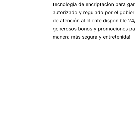
tecnología de encriptación para gar
autorizado y regulado por el gobier
de atención al cliente disponible 2
generosos bonos y promociones para
manera más segura y entretenida!