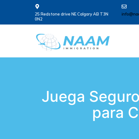
25 Redstone drive NE Calgary AB T3N
info@na
0N2
Juega Seguro
para C