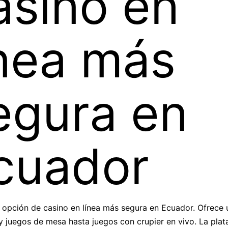
asino en
ínea más
egura en
cuador
 opción de casino en línea más segura en Ecuador. Ofrece 
 juegos de mesa hasta juegos con crupier en vivo. La plat