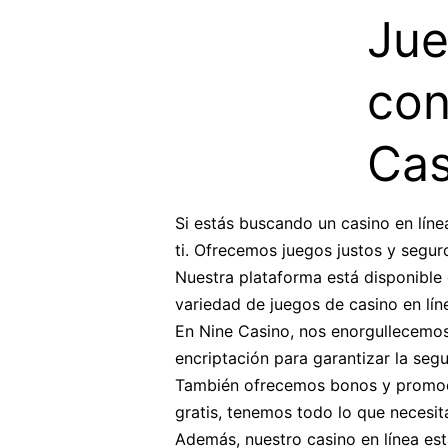
Jue
con
Cas
Si estás buscando un casino en líne
ti. Ofrecemos juegos justos y segur
Nuestra plataforma está disponible 
variedad de juegos de casino en lín
En Nine Casino, nos enorgullecemos
encriptación para garantizar la seg
También ofrecemos bonos y promoci
gratis, tenemos todo lo que necesit
Además, nuestro casino en línea es