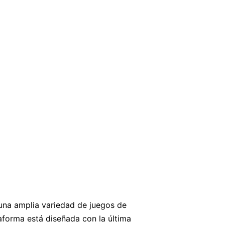
una amplia variedad de juegos de
aforma está diseñada con la última