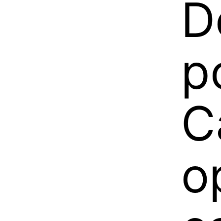
D
p
C
o