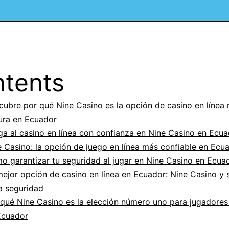
tents
cubre por qué Nine Casino es la opción de casino en línea
ura en Ecuador
ga al casino en línea con confianza en Nine Casino en Ecu
e Casino: la opción de juego en línea más confiable en Ecu
o garantizar tu seguridad al jugar en Nine Casino en Ecua
mejor opción de casino en línea en Ecuador: Nine Casino y
a seguridad
 qué Nine Casino es la elección número uno para jugadores
Ecuador