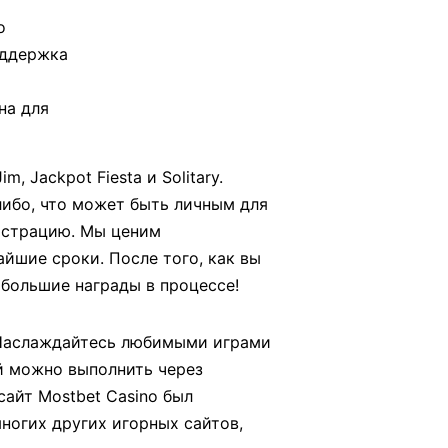
о
оддержка
на для
, Jackpot Fiesta и Solitary.
либо, что может быть личным для
гистрацию. Мы ценим
айшие сроки. После того, как вы
 большие награды в процессе!
! Наслаждайтесь любимыми играми
ый можно выполнить через
сайт Mostbet Casino был
многих других игорных сайтов,