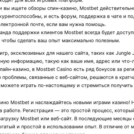
и вы ищете обзоры спин-казино, Mostbet действительн
курентоспособны, и есть форум, поддержка в чате и п
электронной почте, если вам нужна помощь.
анда поддержки клиентов Mostbet всегда будет доступ
, чтобы сделать ваш опыт максимально полезным.
р, эксклюзивных для нашего сайта, таких как Jungle Jim
чную информацию, такую как ваше имя, адрес или что-
нлайн-казино, в Mostbet Casino есть ряд бонусов за ре
 проблемы, связанные с веб-сайтом, решаются в кратч
ы можете играть по-настоящему и стремиться получить
зино Mostbet и наслаждайтесь новыми играми казино
 на работе. Регистрация — это простой процесс, котор
агрузку Mostbet или веб-сайт. В последующие месяцы 
огатый и простой в использовании опыт. В отличие от 