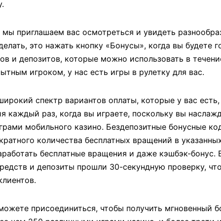
.
и мы приглашаем вас осмотреться и увидеть разнообра
делать, это нажать кнопку «Бонусы», когда вы будете г
сов и депозитов, которые можно использовать в течен
ытным игроком, у нас есть игры в рулетку для вас.
 широкий спектр вариантов оплаты, которые у вас есть
я каждый раз, когда вы играете, поскольку вы насла
грами мобильного казино. Бездепозитные бонусные ко
кратного количества бесплатных вращений в указанных 
работать бесплатные вращения и даже кэшбэк-бонус. Б
 средств и депозиты прошли 30-секундную проверку, чт
клиентов.
 можете присоединиться, чтобы получить мгновенный б