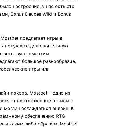
было настроение, у нас есть это
ми, Bonus Deuces Wild и Bonus
Mostbet предлагает игры в
 вы получаете дополнительную
оответствуют высоким
редлагают большое разнообразие,
лассические игры или
айн-покера. Mostbet – одно из
тавляют восторженные отзывы о
и могли наслаждаться онлайн. К
рограммному обеспечению RTG
нены каким-либо образом. Mostbet