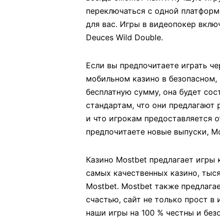
переключаться с одной платформы
для вас. Игры в видеопокер вклю
Deuces Wild Double.
Если вы предпочитаете играть че
мобильном казино в безопасном, 
бесплатную сумму, она будет сос
стандартам, что они предлагают
и что игрокам предоставляется о
предпочитаете новые выпуски, Mo
Казино Mostbet предлагает игры 
самых качественных казино, тыс
Mostbet. Mostbet также предлага
счастью, сайт не только прост в
наши игры на 100 % честны и без