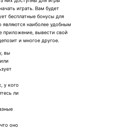
из них доступны для игры
начать играть. Вам будет
ует бесплатные бонусы для
о являются наиболее удобным
е приложение, вывести свой
епозит и многое другое.
у, вы
 или
ьзует
, у кого
итесь ли
азные
 что оно