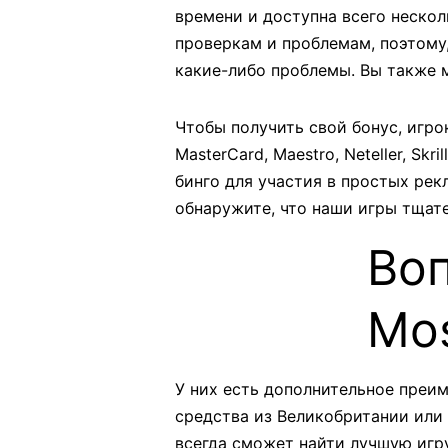
времени и доступна всего неско
проверкам и проблемам, поэтому
какие-либо проблемы. Вы также м
Чтобы получить свой бонус, игро
MasterCard, Maestro, Neteller, Skr
бинго для участия в простых рек
обнаружите, что наши игры тщате
Воп
Mo
У них есть дополнительное преи
средства из Великобритании или
всегда сможет найти лучшую игру