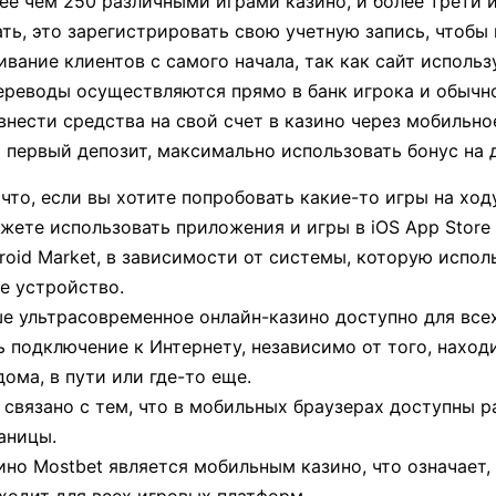
лее чем 250 различными играми казино, и более трети 
ть, это зарегистрировать свою учетную запись, чтобы 
ание клиентов с самого начала, так как сайт использ
переводы осуществляются прямо в банк игрока и обычн
нести средства на свой счет в казино через мобильно
первый депозит, максимально использовать бонус на д
 что, если вы хотите попробовать какие-то игры на ход
жете использовать приложения и игры в iOS App Store
roid Market, в зависимости от системы, которую испол
е устройство.
е ультрасовременное онлайн-казино доступно для всех
ь подключение к Интернету, независимо от того, наход
дома, в пути или где-то еще.
 связано с тем, что в мобильных браузерах доступны р
аницы.
ино Mostbet является мобильным казино, что означает,
ходит для всех игровых платформ.