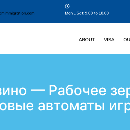
amimmigration.com
Mon _ Sat: 9.00 to 18.00
ABOUT
VISA
OU
зино — Рабочее зер
овые автоматы иг