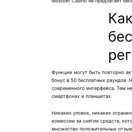
Mostbet Casino не предлагает бес
Как
бес
ре
Функции могут быть повторно ак
бонус в 50 бесплатных раундов. 
современного интерфейса. Тем н
смартфонах и планшетах.
Никаких уловок, никаких огранич
комиссии за снятие средств, кот
множество положительных отзывов