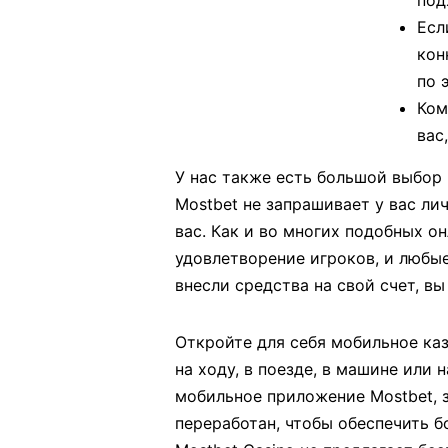
Есл
кон
по 
Ком
вас
У нас также есть большой выбор иг
Mostbet не запрашивает у вас ли
вас. Как и во многих подобных о
удовлетворение игроков, и любые
внесли средства на свой счет, в
Откройте для себя мобильное ка
на ходу, в поезде, в машине или
мобильное приложение Mostbet, з
переработан, чтобы обеспечить б