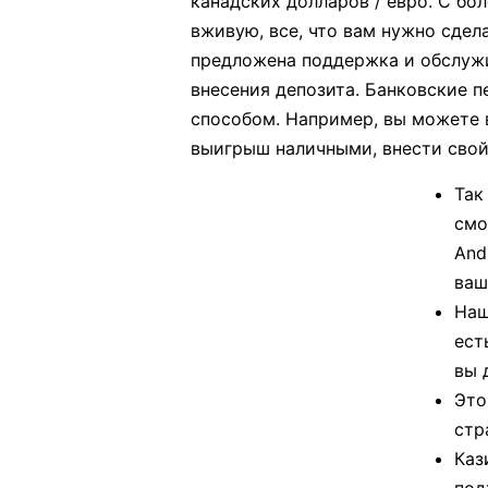
канадских долларов / евро. С бо
вживую, все, что вам нужно сдела
предложена поддержка и обслужив
внесения депозита. Банковские 
способом. Например, вы можете в
выигрыш наличными, внести свой 
Так
смо
And
ваш
Наш
ест
вы 
Это
стр
Каз
под