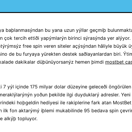
ya baþlanmasýndan bu yana uzun yýllar geçmiþ bulunmakta; l
çok tercih ettiði yapýmlarýn birinci sýrasýnda yer alýyor
atýrýmsýz free spin veren siteler açýsýndan hâliyle büyük 
ino de bu furyaya yürekten destek saðlayanlardan biri. Ýtim
fevkalade dakikalar düþünüyorsanýz hemen þimdi
mostbet ca
i 7 yýl içinde 175 milyar dolar düzeyine geleceði öngörüle
 meraklýlarýnýn yoðun þekilde ilgi duyduklarý adresler. Yen
indeki hoþgeldin hediyesi ile rakiplerine fark atan MostBet
ýn ilk fon aktarýmý iþlemi mukabilinde 95 bedava spin çevr
e alkýþ topluyor.