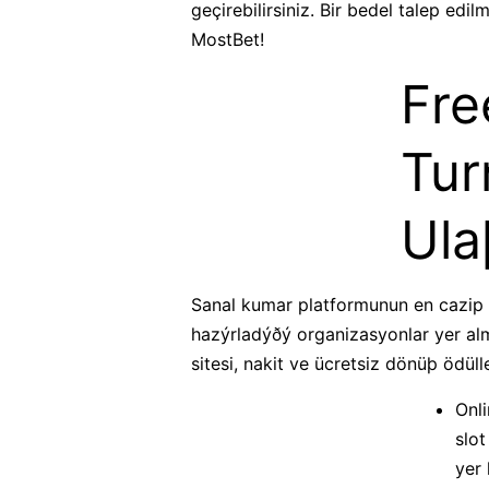
geçirebilirsiniz. Bir bedel talep e
MostBet!
Fre
Tur
Ula
Sanal kumar platformunun en cazip 
hazýrladýðý organizasyonlar yer al
sitesi, nakit ve ücretsiz dönüþ ödüll
Onl
slot
yer