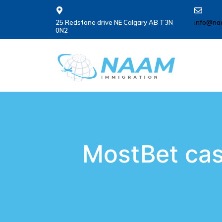
25 Redstone drive NE Calgary AB T3N
info@na
0N2
MostBet cas