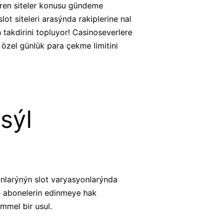
eren siteler konusu gündeme
ot siteleri arasýnda rakiplerine nal
 takdirini topluyor! Casinoseverlere
 özel günlük para çekme limitini
sýl
unlarýnýn slot varyasyonlarýnda
e abonelerin edinmeye hak
mmel bir usul.