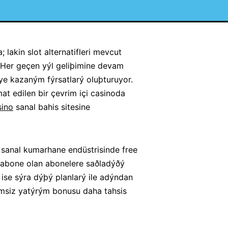
akin slot alternatifleri mevcut
. Her geçen yýl geliþimine devam
üye kazaným fýrsatlarý oluþturuyor.
at edilen bir çevrim içi casinoda
sino
sanal bahis sitesine
n sanal kumarhane endüstrisinde free
i abone olan abonelere saðladýðý
 ise sýra dýþý planlarý ile adýndan
imsiz yatýrým bonusu daha tahsis