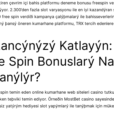
iren çevrim içi bahis platformu deneme bonusu freespin v
yor. 2.300’den fazla slot varyasyonu ile en iyi kazandýran sl
0 free spin verdiði kampanya çalýþmalarý ile bahisseverlerin
rýmý þansý öneren kumarhane platformu, TRX tercih edenlere
ancýnýzý Katlayýn:
e Spin Bonuslarý Na
lanýlýr?
spin temin eden online kumarhane web siteleri casino tutk
en teþviki temin ediyor. Örneðin MostBet casino sayesind
z yatýrým hediyesi slot yapýmlarý ile tanýþmak için müke