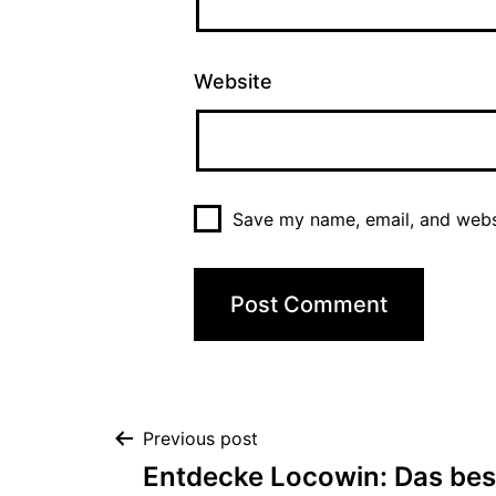
Website
Save my name, email, and websi
Previous post
Entdecke Locowin: Das bes