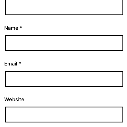
Name
*
Email
*
Website