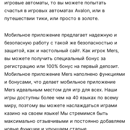
игровые автоматы, то вы можете попытать
счастья в игровых автоматах Avalon, или в
путешествии тики, или просто в золоте.
Мобильное приложение предлагает надежную и
безопасную работу с такой же безопасностью и
защитой, как и настольный сайт. Как игрок Mers,
вы можете получить специальный бонус за
регистрацию или 100% бонус на первый депозит.
Мобильное приложение Mers наполнено функциями
и бонусами, что делает мобильное приложение
Mers идеальным местом для игр для всех. Наши
игры доступны более чем на 40 языках по всему
миру, поэтому вы можете наслаждаться играми
казино на своем языке! Мы стремимся быть
максимально отзывчивыми и постоянно добавляем
новые функции и улучшаем старые.