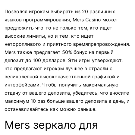
Позволяя игрокам выбирать из 20 различных
языков программирования, Mers Casino может
предложить что-то не только тем, кто ищет
высокие лимиты, но и тем, кто ищет
неторопливого и приятного времяпрепровождения.
Mers также предлагает 50% бонус на первый
депозит до 100 долларов. Эти игры утверждают,
что предлагают игрокам лучшее в отрасли с
великолепной высококачественной графикой и
интерфейсами. Чтобы получить максимальную
отдачу от вашего депозита, убедитесь, что вносите
максимум 10 раз больше вашего депозита в день, и
останавливайтесь как можно раньше.
Mers зеркало для