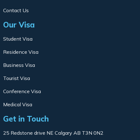
Contact Us
Our Visa
Student Visa
Residence Visa
Business Visa
Tourist Visa
Conference Visa
Medical Visa
Get in Touch
25 Redstone drive NE Calgary AB T3N 0N2