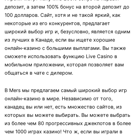
депозит, а затем 100% бонус на второй депозит до
100 долларов. Сайт, хотя и не такой яркий, как
некоторые из его конкурентов, предлагает
широкий выбор игр и, безусловно, является одним
из лучших в Канаде, если вы ищете хорошие
онлайн-казино с большими выплатами. Вы также
сможете использовать функцию Live Casino в
мобильном приложении, которая позволяет вам
общаться в чате с дилером.
В Mers мы предлагаем самый широкий выбор игр
онлайн-казино в мире. Независимо от того,
канадец вы или нет, есть множество сайтов, из
которых вы можете выбирать. Вы можете выбрать
из более чем 80 прогрессивных джекпотов в более
чем 1000 играх казино! Что ж, если вы играли в