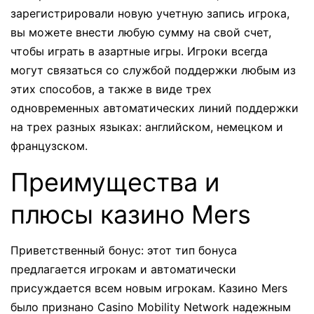
зарегистрировали новую учетную запись игрока,
вы можете внести любую сумму на свой счет,
чтобы играть в азартные игры. Игроки всегда
могут связаться со службой поддержки любым из
этих способов, а также в виде трех
одновременных автоматических линий поддержки
на трех разных языках: английском, немецком и
французском.
Преимущества и
плюсы казино Mers
Приветственный бонус: этот тип бонуса
предлагается игрокам и автоматически
присуждается всем новым игрокам. Казино Mers
было признано Casino Mobility Network надежным