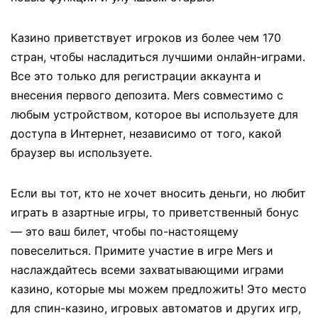
Казино приветствует игроков из более чем 170
стран, чтобы насладиться лучшими онлайн-играми.
Все это только для регистрации аккаунта и
внесения первого депозита. Mers совместимо с
любым устройством, которое вы используете для
доступа в Интернет, независимо от того, какой
браузер вы используете.
Если вы тот, кто не хочет вносить деньги, но любит
играть в азартные игры, то приветственный бонус
— это ваш билет, чтобы по-настоящему
повеселиться. Примите участие в игре Mers и
наслаждайтесь всеми захватывающими играми
казино, которые мы можем предложить! Это место
для спин-казино, игровых автоматов и других игр,