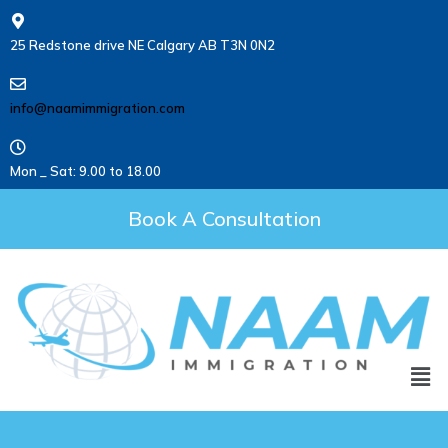
25 Redstone drive NE Calgary AB T3N 0N2
info@naamimmigration.com
Mon _ Sat: 9.00 to 18.00
Book A Consultation