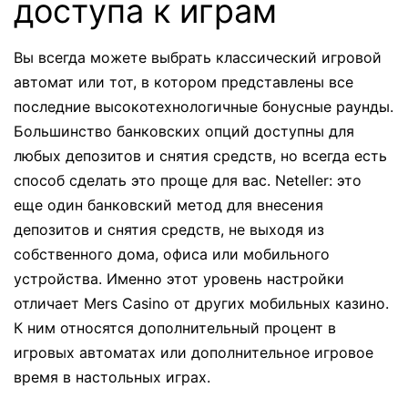
доступа к играм
Вы всегда можете выбрать классический игровой
автомат или тот, в котором представлены все
последние высокотехнологичные бонусные раунды.
Большинство банковских опций доступны для
любых депозитов и снятия средств, но всегда есть
способ сделать это проще для вас. Neteller: это
еще один банковский метод для внесения
депозитов и снятия средств, не выходя из
собственного дома, офиса или мобильного
устройства. Именно этот уровень настройки
отличает Mers Casino от других мобильных казино.
К ним относятся дополнительный процент в
игровых автоматах или дополнительное игровое
время в настольных играх.