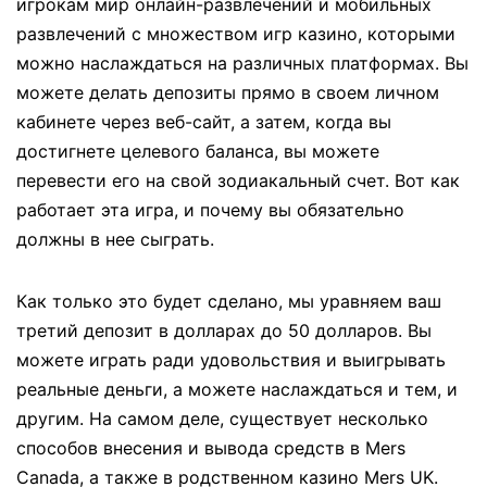
игрокам мир онлайн-развлечений и мобильных
развлечений с множеством игр казино, которыми
можно наслаждаться на различных платформах. Вы
можете делать депозиты прямо в своем личном
кабинете через веб-сайт, а затем, когда вы
достигнете целевого баланса, вы можете
перевести его на свой зодиакальный счет. Вот как
работает эта игра, и почему вы обязательно
должны в нее сыграть.
Как только это будет сделано, мы уравняем ваш
третий депозит в долларах до 50 долларов. Вы
можете играть ради удовольствия и выигрывать
реальные деньги, а можете наслаждаться и тем, и
другим. На самом деле, существует несколько
способов внесения и вывода средств в Mers
Canada, а также в родственном казино Mers UK.