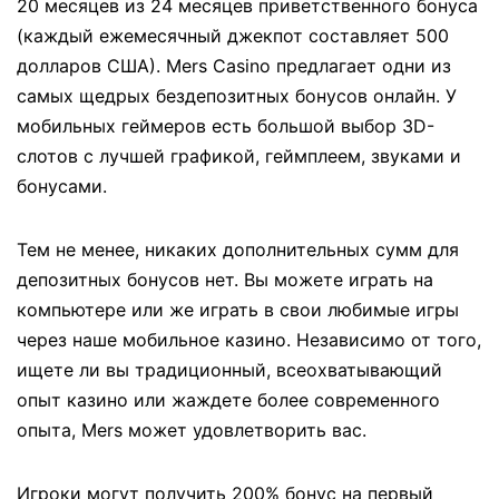
20 месяцев из 24 месяцев приветственного бонуса
(каждый ежемесячный джекпот составляет 500
долларов США). Mers Casino предлагает одни из
самых щедрых бездепозитных бонусов онлайн. У
мобильных геймеров есть большой выбор 3D-
слотов с лучшей графикой, геймплеем, звуками и
бонусами.
Тем не менее, никаких дополнительных сумм для
депозитных бонусов нет. Вы можете играть на
компьютере или же играть в свои любимые игры
через наше мобильное казино. Независимо от того,
ищете ли вы традиционный, всеохватывающий
опыт казино или жаждете более современного
опыта, Mers может удовлетворить вас.
Игроки могут получить 200% бонус на первый