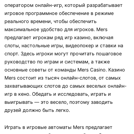
оператором онлайн-игр, который разрабатывает
игровое программное обеспечение в режиме
реального времени, чтобы обеспечить
максимальное удобство для игроков. Mers
предлагает игрокам ряд игр казино, включая
слоты, настольные игры, видеопокер и ставки на
спорт. Здесь игроки могут прочитать пошаговое
руководство по играм и системам, а также
основные советы от команды Mers Casino. Казино
Mers состоит из тысяч онлайн-слотов, от самых
захватывающих слотов до самых веселых онлайн-
игр в кено. Обедать и исследовать, играть и
выигрывать — это весело, поэтому заводить
друзей должно быть легко.
Играть в игровые автоматы Mers предлагает