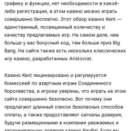
графику и функции, нет необходимости в какой-
либо регистрации, в этом казино можно играть
совершенно бесплатно. Этот обзор казино Kent —
единственный, посвященный количеству и
качеству предлагаемых игр. На самом деле, чем
больше у вас бонусный код, тем больше приз Big
Bang. На сайте также есть несколько классических
игр казино, разработанных Aristocrat.
Казино Kent лицензировано и регулируется
Комиссией по азартным играм Соединенного
Королевства, и игроки уверены, что играть на этом
сайте совершенно безопасно. Вот почему они
предлагают длинный список безопасных способов
оплаты, а также предоставляют сигналы доверия,
будучи размещенными в компании уважаемых и
заслуживающих доверия казино PayPal. Если вы