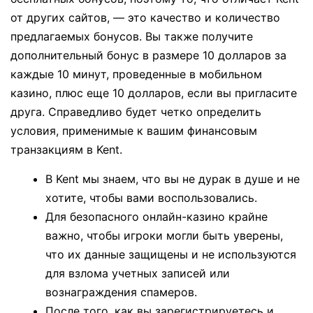
от других сайтов, — это качество и количество
предлагаемых бонусов. Вы также получите
дополнительный бонус в размере 10 долларов за
каждые 10 минут, проведенные в мобильном
казино, плюс еще 10 долларов, если вы пригласите
друга. Справедливо будет четко определить
условия, применимые к вашим финансовым
транзакциям в Kent.
В Kent мы знаем, что вы не дурак в душе и не
хотите, чтобы вами воспользовались.
Для безопасного онлайн-казино крайне
важно, чтобы игроки могли быть уверены,
что их данные защищены и не используются
для взлома учетных записей или
вознаграждения спамеров.
После того, как вы зарегистрируетесь и