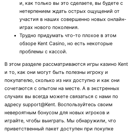
и, как только вы это сделаете, вы будете с
нетерпением ждать острых ощущений от
участия в наших совершенно новых онлайн-
играх нового поколения.
Трудно придумать что-то плохое в этом
обзоре Kent Casino, но есть некоторые
проблемы с кассой.
В этом разделе рассматриваются игры казино Kent
и то, как они могут быть полезны игроку и
покупателю, сколько из них доступно и как они
сочетаются с опытом на месте. А в экстренных
случаях вы всегда можете связаться с нами по
адресу support@Kent. Воспользуйтесь своим
невероятным бонусом для новых игроков и
играйте, чтобы выиграть. Мы обнаружили, что
приветственный пакет доступен при покупке