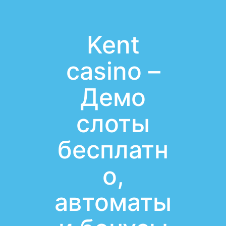
Kent
casino –
Демо
слоты
бесплатн
о,
автоматы