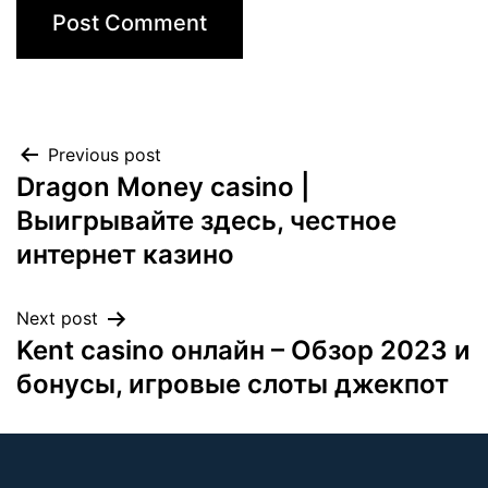
Previous post
Dragon Money casino |
Выигрывайте здесь, честное
интернет казино
Next post
Kent casino онлайн – Обзор 2023 и
бонусы, игровые слоты джекпот