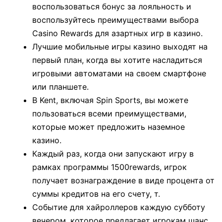
воспользоваться бонус за лояльность и
воспользуйтесь преимуществами выбора
Casino Rewards для азартных игр в казино.
Лучшие мобильные игры казино выходят на
первый план, когда вы хотите насладиться
игровыми автоматами на своем смартфоне
или планшете.
В Kent, включая Spin Sports, вы можете
пользоваться всеми преимуществами,
которые может предложить наземное
казино.
Каждый раз, когда они запускают игру в
рамках программы 1500rewards, игрок
получает вознаграждение в виде процента от
суммы кредитов на его счету, т.
Событие для хайроллеров каждую субботу
вечером, которое предлагает игрокам шанс