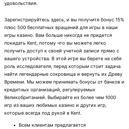
удовольствия.
Зарегистрируйтесь здесь, и вы получите бонус 15%
плюс 500 бесплатных вращений для игры в наши
игры казино. Вам больше никогда не придется
покидать Kent, потому что вы можете легко
получить доступ к своей учетной записи прямо с
вашего устройства. В этой игре вы берете на себя
роль исследователя, перед которым стоит задача
найти легендарные сокровища и вернуть их Древу
Времени. Мы можем принимать бонусы от банков и
кредитных организаций, регулируемых
Великобританией. Выбирайте из более чем 1000
игр из ваших любимых казино и других игр,
которые всегда под рукой в Kent.
Всем клиентам предлагается