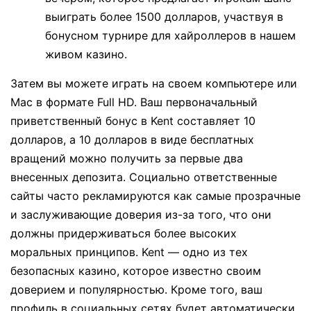
выиграть более 1500 долларов, участвуя в
бонусном турнире для хайроллеров в нашем
живом казино.
Затем вы можете играть на своем компьютере или
Mac в формате Full HD. Ваш первоначальный
приветственный бонус в Kent составляет 10
долларов, а 10 долларов в виде бесплатных
вращений можно получить за первые два
внесенных депозита. Социально ответственные
сайты часто рекламируются как самые прозрачные
и заслуживающие доверия из-за того, что они
должны придерживаться более высоких
моральных принципов. Kent — одно из тех
безопасных казино, которое известно своим
доверием и популярностью. Кроме того, ваш
профиль в социальных сетях будет автоматически