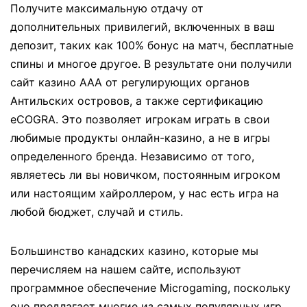
Получите максимальную отдачу от
дополнительных привилегий, включенных в ваш
депозит, таких как 100% бонус на матч, бесплатные
спины и многое другое. В результате они получили
сайт казино AAA от регулирующих органов
Антильских островов, а также сертификацию
eCOGRA. Это позволяет игрокам играть в свои
любимые продукты онлайн-казино, а не в игры
определенного бренда. Независимо от того,
являетесь ли вы новичком, постоянным игроком
или настоящим хайроллером, у нас есть игра на
любой бюджет, случай и стиль.
Большинство канадских казино, которые мы
перечисляем на нашем сайте, используют
программное обеспечение Microgaming, поскольку
оно предлагает многие из самых популярных игр.