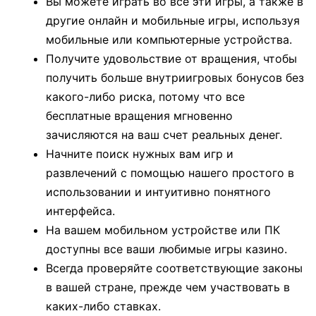
Вы можете играть во все эти игры, а также в
другие онлайн и мобильные игры, используя
мобильные или компьютерные устройства.
Получите удовольствие от вращения, чтобы
получить больше внутриигровых бонусов без
какого-либо риска, потому что все
бесплатные вращения мгновенно
зачисляются на ваш счет реальных денег.
Начните поиск нужных вам игр и
развлечений с помощью нашего простого в
использовании и интуитивно понятного
интерфейса.
На вашем мобильном устройстве или ПК
доступны все ваши любимые игры казино.
Всегда проверяйте соответствующие законы
в вашей стране, прежде чем участвовать в
каких-либо ставках.