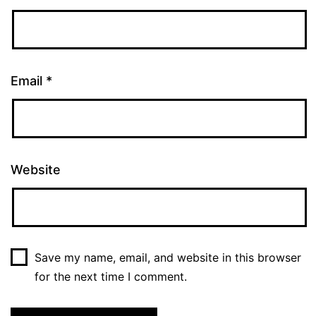
Email
*
Website
Save my name, email, and website in this browser
for the next time I comment.