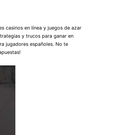
s casinos en línea y juegos de azar
trategias y trucos para ganar en
a jugadores españoles. No te
apuestas!