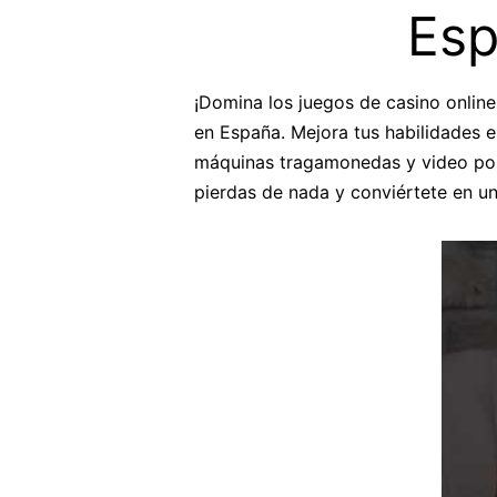
Es
¡Domina los juegos de casino online
en España. Mejora tus habilidades e
máquinas tragamonedas y video pok
pierdas de nada y conviértete en un