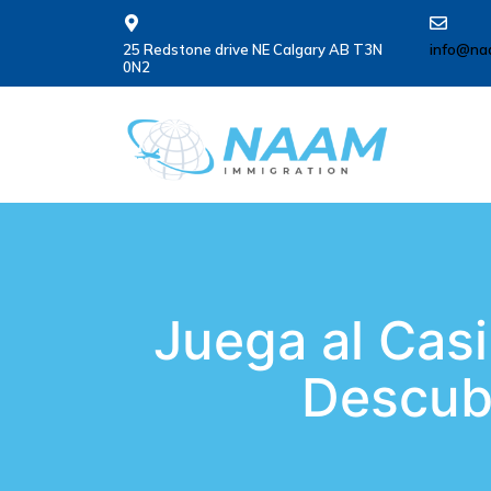
25 Redstone drive NE Calgary AB T3N
info@na
0N2
Juega al Casi
Descub