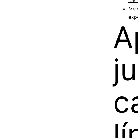
cas
Mejo
exp
A
j
c
l