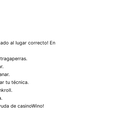
ado al lugar correcto! En
 tragaperras.
r.
anar.
ar tu técnica.
kroll.
a.
ayuda de casinoWino!