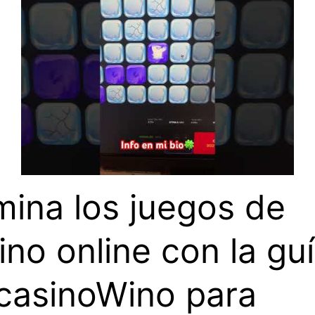
ina los juegos de
ino online con la gu
casinoWino para