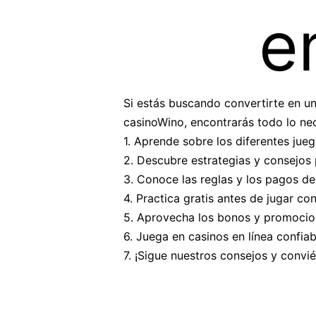
e
Si estás buscando convertirte en un 
casinoWino, encontrarás todo lo ne
1. Aprende sobre los diferentes jueg
2. Descubre estrategias y consejos 
3. Conoce las reglas y los pagos d
4. Practica gratis antes de jugar con
5. Aprovecha los bonos y promocione
6. Juega en casinos en línea confia
7. ¡Sigue nuestros consejos y convi