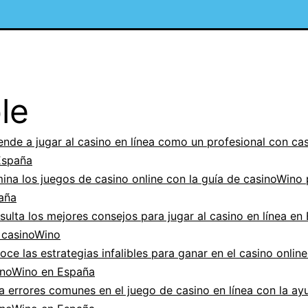
le
ende a jugar al casino en línea como un profesional con ca
España
ina los juegos de casino online con la guía de casinoWino 
aña
ulta los mejores consejos para jugar al casino en línea en
 casinoWino
ce las estrategias infalibles para ganar en el casino onlin
inoWino en España
a errores comunes en el juego de casino en línea con la ay