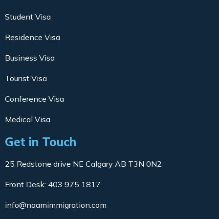
Student Visa
Residence Visa
Business Visa
Tourist Visa
Conference Visa
Medical Visa
Get in Touch
25 Redstone drive NE Calgary AB T3N 0N2
Front Desk: 403 975 1817
info@naamimmigration.com