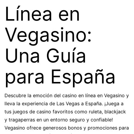
Línea en
Vegasino:
Una Guía
para España
Descubre la emoción del casino en línea en Vegasino y
lleva la experiencia de Las Vegas a España. ¡Juega a
tus juegos de casino favoritos como ruleta, blackjack
y tragaperras en un entorno seguro y confiable!
Vegasino ofrece generosos bonos y promociones para