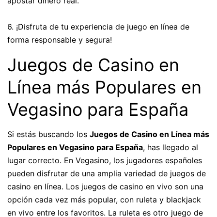
apostar dinero real.
6. ¡Disfruta de tu experiencia de juego en línea de
forma responsable y segura!
Juegos de Casino en
Línea más Populares en
Vegasino para España
Si estás buscando los
Juegos de Casino en Línea más
Populares en Vegasino para España
, has llegado al
lugar correcto. En Vegasino, los jugadores españoles
pueden disfrutar de una amplia variedad de juegos de
casino en línea. Los juegos de casino en vivo son una
opción cada vez más popular, con ruleta y blackjack
en vivo entre los favoritos. La ruleta es otro juego de