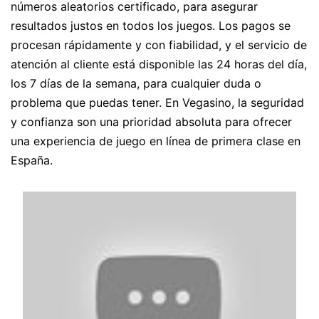
números aleatorios certificado, para asegurar
resultados justos en todos los juegos. Los pagos se
procesan rápidamente y con fiabilidad, y el servicio de
atención al cliente está disponible las 24 horas del día,
los 7 días de la semana, para cualquier duda o
problema que puedas tener. En Vegasino, la seguridad
y confianza son una prioridad absoluta para ofrecer
una experiencia de juego en línea de primera clase en
España.