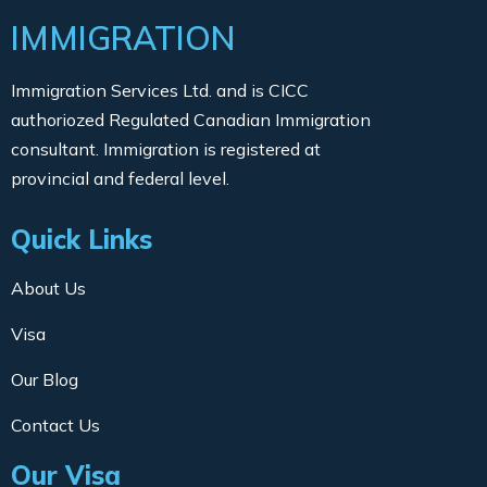
IMMIGRATION
Immigration Services Ltd. and is CICC
authoriozed Regulated Canadian Immigration
consultant. Immigration is registered at
provincial and federal level.
Quick Links
About Us
Visa
Our Blog
Contact Us
Our Visa