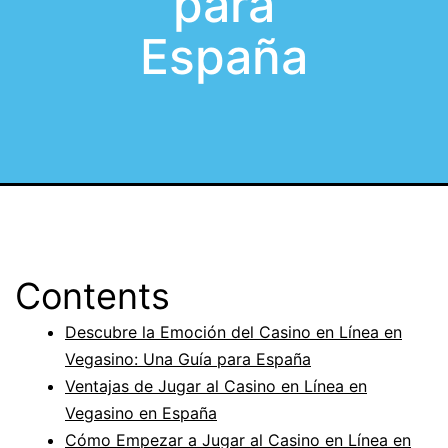
para
España
Contents
Descubre la Emoción del Casino en Línea en
Vegasino: Una Guía para España
Ventajas de Jugar al Casino en Línea en
Vegasino en España
Cómo Empezar a Jugar al Casino en Línea en