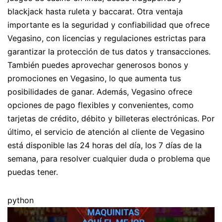
blackjack hasta ruleta y baccarat. Otra ventaja
importante es la seguridad y confiabilidad que ofrece
Vegasino, con licencias y regulaciones estrictas para
garantizar la protección de tus datos y transacciones.
También puedes aprovechar generosos bonos y
promociones en Vegasino, lo que aumenta tus
posibilidades de ganar. Además, Vegasino ofrece
opciones de pago flexibles y convenientes, como
tarjetas de crédito, débito y billeteras electrónicas. Por
último, el servicio de atención al cliente de Vegasino
está disponible las 24 horas del día, los 7 días de la
semana, para resolver cualquier duda o problema que
puedas tener.
python