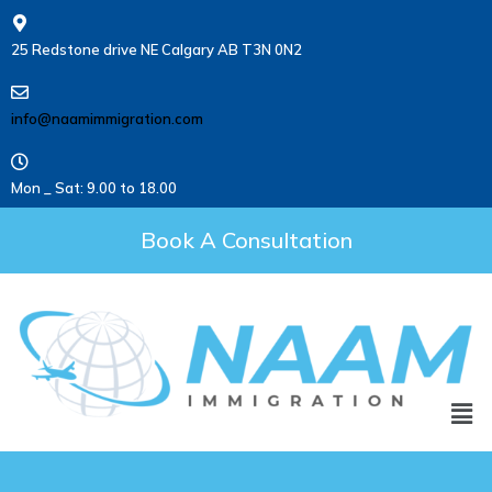
25 Redstone drive NE Calgary AB T3N 0N2
info@naamimmigration.com
Mon _ Sat: 9.00 to 18.00
Book A Consultation