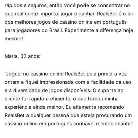
rápidos e seguros, então você pode se concentrar no
que realmente importa: jogar e ganhar. RealsBet é o lar
dos melhores jogos de cassino online em português
para jogadores do Brasil. Experimente a diferença hoje
mesmo!
Maria, 32 anos:
“Joguei no cassino online RealsBet pela primeira vez
ontem e fiquei impressionada com a facilidade de uso
e a diversidade de jogos disponíveis. O suporte ao
cliente foi rápido e eficiente, o que tornou minha
experiência ainda melhor. Eu altamente recomendo
RealsBet a qualquer pessoa que esteja procurando um
cassino online em português confiável e emocionante.”