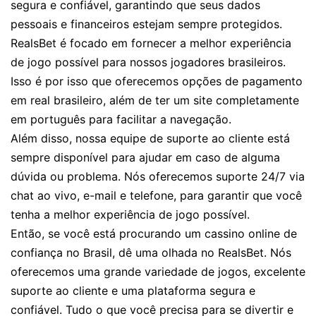
segura e confiável, garantindo que seus dados
pessoais e financeiros estejam sempre protegidos.
RealsBet é focado em fornecer a melhor experiência
de jogo possível para nossos jogadores brasileiros.
Isso é por isso que oferecemos opções de pagamento
em real brasileiro, além de ter um site completamente
em português para facilitar a navegação.
Além disso, nossa equipe de suporte ao cliente está
sempre disponível para ajudar em caso de alguma
dúvida ou problema. Nós oferecemos suporte 24/7 via
chat ao vivo, e-mail e telefone, para garantir que você
tenha a melhor experiência de jogo possível.
Então, se você está procurando um cassino online de
confiança no Brasil, dê uma olhada no RealsBet. Nós
oferecemos uma grande variedade de jogos, excelente
suporte ao cliente e uma plataforma segura e
confiável. Tudo o que você precisa para se divertir e