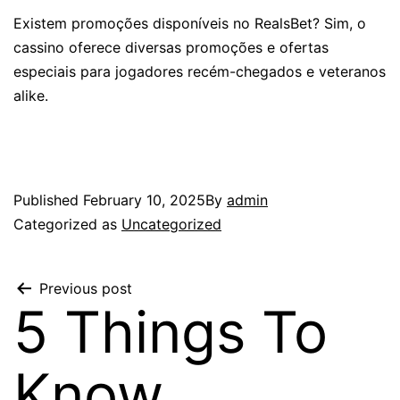
Existem promoções disponíveis no RealsBet? Sim, o
cassino oferece diversas promoções e ofertas
especiais para jogadores recém-chegados e veteranos
alike.
Published
February 10, 2025
By
admin
Categorized as
Uncategorized
Previous post
5 Things To
Know