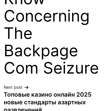
Concerning
The
Backpage
Com Seizure
Next post
Топовые казино онлайн 2025
новые стандарты азартных
развлечений