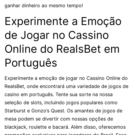
ganhar dinheiro ao mesmo tempo!
Experimente a Emoção
de Jogar no Cassino
Online do RealsBet em
Português
Experimente a emoção de jogar no Cassino Online do
RealsBet, onde encontrará uma variedade de jogos de
casino em português. Tente sua sorte na nossa
seleção de slots, incluindo jogos populares como
Starburst e Gonzo’s Quest. Os amantes de jogos de
mesa podem se divertir com nossas opções de
blackjack, roulette e bacará. Além disso, oferecemos