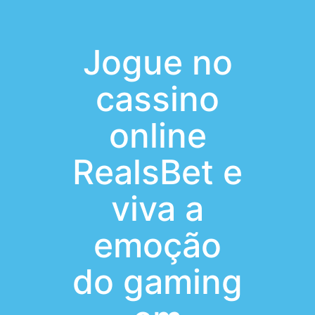
Jogue no
cassino
online
RealsBet e
viva a
emoção
do gaming