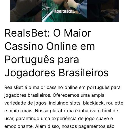
RealsBet: O Maior
Cassino Online em
Português para
Jogadores Brasileiros
RealsBet é o maior cassino online em português para
jogadores brasileiros. Oferecemos uma ampla
variedade de jogos, incluindo slots, blackjack, roulette
e muito mais. Nossa plataforma é intuitiva e fácil de
usar, garantindo uma experiência de jogo suave e
emocionante. Além disso, nossos pagamentos são