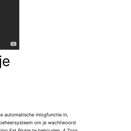
je
de automatische inlogfunctie in,
rdbeheersysteem om je wachtwoord
sino Fat Pirate te behouden. 4 Zorg