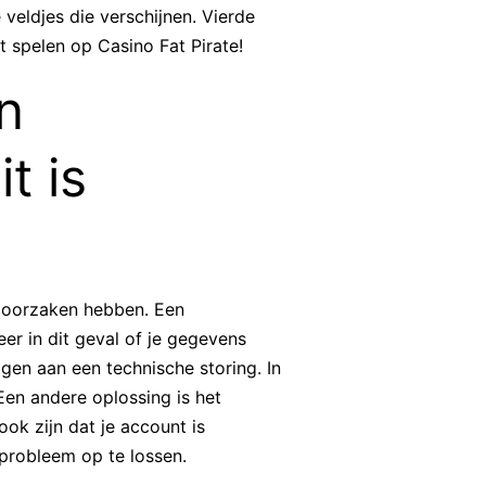
eldjes die verschijnen. Vierde
t spelen op Casino Fat Pirate!
n
t is
e oorzaken hebben. Een
r in dit geval of je gegevens
gen aan een technische storing. In
Een andere oplossing is het
ok zijn dat je account is
probleem op te lossen.