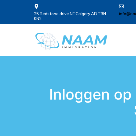
25 Redstone drive NE Calgary AB T3N
info@na
0N2
Inloggen op 