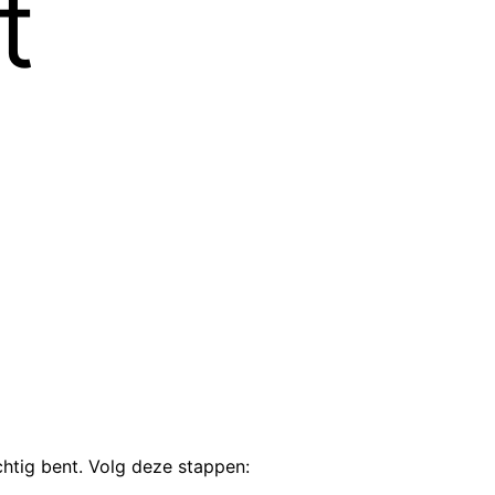
t
htig bent. Volg deze stappen: