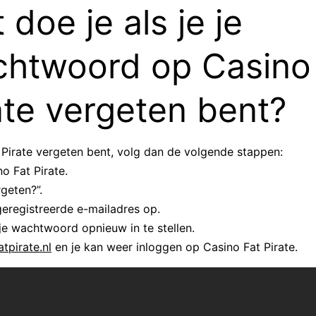
 doe je als je je
htwoord op Casino
ate vergeten bent?
 Pirate vergeten bent, volg dan de volgende stappen:
o Fat Pirate.
geten?”.
geregistreerde e-mailadres op.
 je wachtwoord opnieuw in te stellen.
atpirate.nl
en je kan weer inloggen op Casino Fat Pirate.