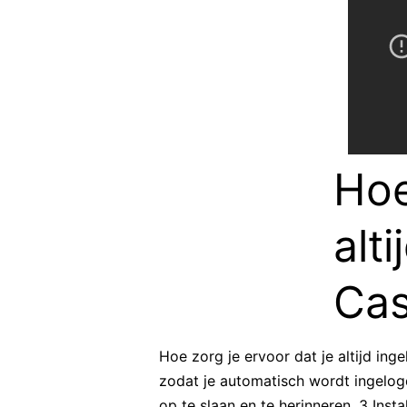
Hoe
alti
Cas
Hoe zorg je ervoor dat je altijd inge
zodat je automatisch wordt ingelo
op te slaan en te herinneren. 3 Ins