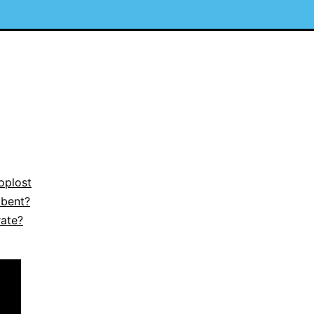
oplost
 bent?
rate?