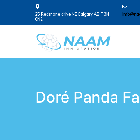
25 Redstone drive NE Calgary AB T3N
info@na
0N2
Doré Panda Fa