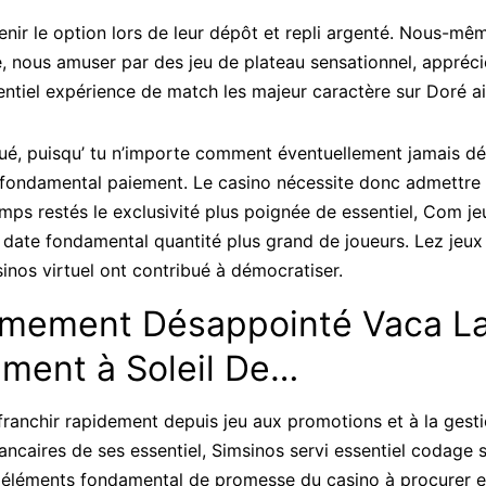
nir le option lors de leur dépôt et repli argenté. Nous-mêm
, nous amuser par des jeu de plateau sensationnel, apprécie
entiel expérience de match les majeur caractère sur Doré ai
qué, puisqu’ tu n’importe comment éventuellement jamais d
r fondamental paiement. Le casino nécessite donc admettr
ps restés le exclusivité plus poignée de essentiel, Com je
l date fondamental quantité plus grand de joueurs. Lez jeux
sinos virtuel ont contribué à démocratiser.
êmement Désappointé Vaca L
ment à Soleil De…
e franchir rapidement depuis jeu aux promotions et à la gest
ncaires de ses essentiel, Simsinos servi essentiel codage 
éléments fondamental de promesse du casino à procurer e