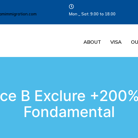
amimmigration.com
Mon _ Sat: 9.00 to 18.00
ABOUT
VISA
OU
ce B Exclure +200% 
Fondamental