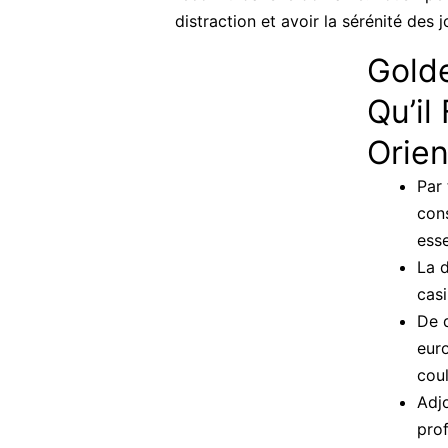
distraction et avoir la sérénité des j
Gold
Qu’il
Orien
Par 
con
ess
La d
cas
De 
euro
coul
Adj
prof