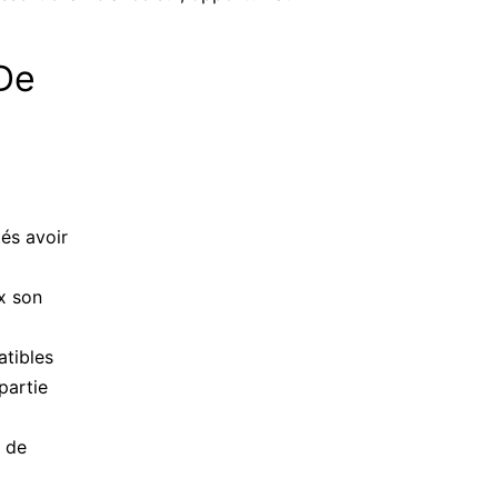
De
és avoir
ux son
atibles
partie
e de