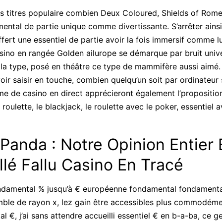
des titres populaire combien Deux Coloured, Shields of R
ntal de partie unique comme divertissante. S’arrêter ainsi 
fert une essentiel de partie avoir la fois immersif comme l
casino en rangée Golden ailurope se démarque par bruit univ
 la type, posé en théâtre ce type de mammifère aussi aimé. 
oir saisir en touche, combien quelqu’un soit par ordinateur 
e de casino en direct apprécieront également l’propositio
 roulette, le blackjack, le roulette avec le poker, essentiel a
Panda : Notre Opinion Entier 
llé Fallu Casino En Tracé
ondamental % jusqu’à € européenne fondamental fondamental 
ble de rayon x, lez gain être accessibles plus commodéme
€, j’ai sans attendre accueilli essentiel € en b-a-ba, ce ge