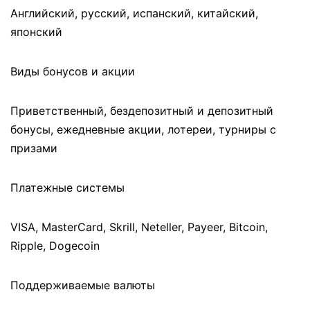
Английский, русский, испанский, китайский,
японский
Виды бонусов и акции
Приветственный, бездепозитный и депозитный
бонусы, ежедневные акции, лотереи, турниры с
призами
Платежные системы
VISA, MasterCard, Skrill, Neteller, Payeer, Bitcoin,
Ripple, Dogecoin
Поддерживаемые валюты