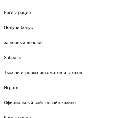
Регистрация
Получи бонус
за первый депозит
Забрать
Тысячи игровых автоматов и столов
Играть
Официальный сайт онлайн казино
Регистрация