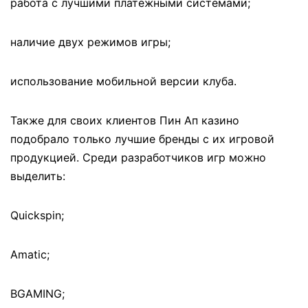
работа с лучшими платежными системами;
наличие двух режимов игры;
использование мобильной версии клуба.
Также для своих клиентов Пин Ап казино
подобрало только лучшие бренды с их игровой
продукцией. Среди разработчиков игр можно
выделить:
Quickspin;
Amatic;
BGAMING;