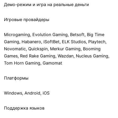
Демо-режим и игра на реальные деньги
Игровые провайдеры
Microgaming, Evolution Gaming, Betsoft, Big Time
Gaming, Habanero, iSoftBet, ELK Studios, Playtech,
Novomatic, Quickspin, Merkur Gaming, Booming
Games, Red Rake Gaming, Wazdan, Nucleus Gaming,
Tom Horn Gaming, Gamomat
Платформы
Windows, Android, iOS
Поддержка языков