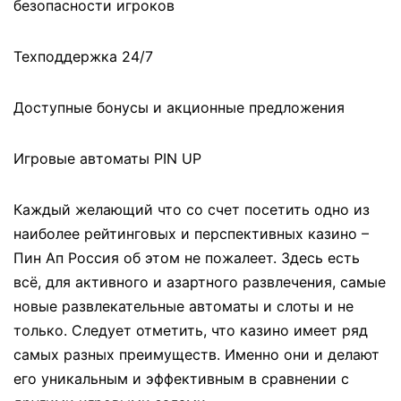
безопасности игроков
Техподдержка 24/7
Доступные бонусы и акционные предложения
Игровые автоматы PIN UP
Каждый желающий что со счет посетить одно из
наиболее рейтинговых и перспективных казино –
Пин Ап Россия об этом не пожалеет. Здесь есть
всё, для активного и азартного развлечения, самые
новые развлекательные автоматы и слоты и не
только. Следует отметить, что казино имеет ряд
самых разных преимуществ. Именно они и делают
его уникальным и эффективным в сравнении с