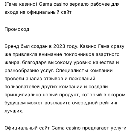
(Гама казино) Gama casino зеркало рабочее для
входа на официальный сайт
Промокод
Бренд был создан в 2023 году. Казино Гама сразу
же привлекла внимание поклонников азартного
жанра, благодаря высокому уровню качества и
разнообразию услуг. Специалисты компании
провели анализ отзывов и пожеланий
пользователей других компании и создали
принципиально новый продукт, который в скором
будущем может возглавить очередной рейтинг
лучших.
Официальный сайт Gama casino предлагает услуги