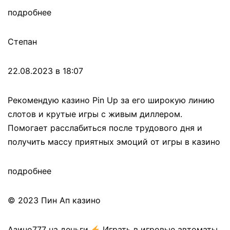
подробнее
Степан
22.08.2023 в 18:07
Рекомендую казино Pin Up за его широкую линию
слотов и крутые игры с живым диллером.
Помогает расслабиться после трудового дня и
получить массу приятных эмоций от игры в казино
подробнее
© 2023 Пин Ап казино
Азино777 на деньги
Играть в игровые автоматы