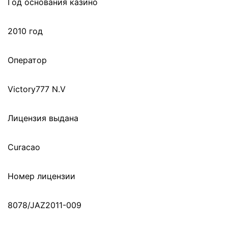
Год основания казино
2010 год
Оператор
Victory777 N.V
Лицензия выдана
Curacao
Номер лицензии
8078/JAZ2011-009