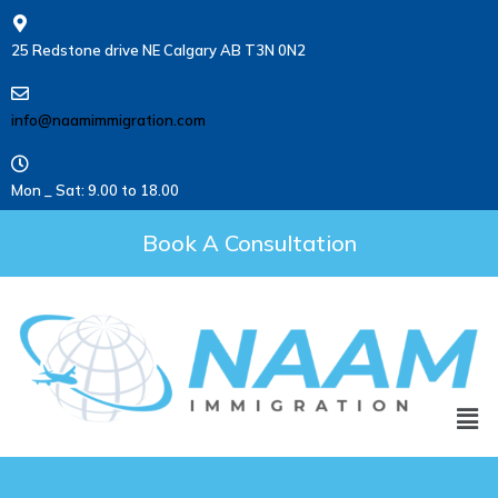
25 Redstone drive NE Calgary AB T3N 0N2
info@naamimmigration.com
Mon _ Sat: 9.00 to 18.00
Book A Consultation