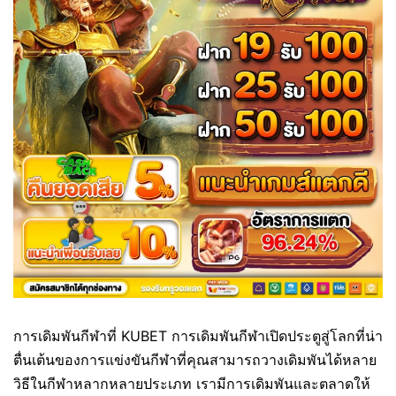
การเดิมพันกีฬาที่ KUBET การเดิมพันกีฬาเปิดประตูสู่โลกที่น่า
ตื่นเต้นของการแข่งขันกีฬาที่คุณสามารถวางเดิมพันได้หลาย
วิธีในกีฬาหลากหลายประเภท เรามีการเดิมพันและตลาดให้