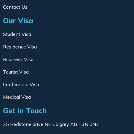
Contact Us
Our Visa
Student Visa
Residence Visa
Business Visa
Tourist Visa
Conference Visa
Medical Visa
Get in Touch
25 Redstone drive NE Calgary AB T3N 0N2