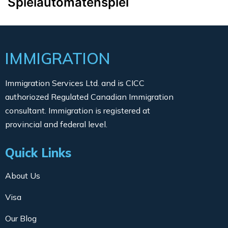
Spielautomatenspiel
IMMIGRATION
Immigration Services Ltd. and is CICC
authoriozed Regulated Canadian Immigration
consultant. Immigration is registered at
provincial and federal level.
Quick Links
About Us
Visa
Our Blog