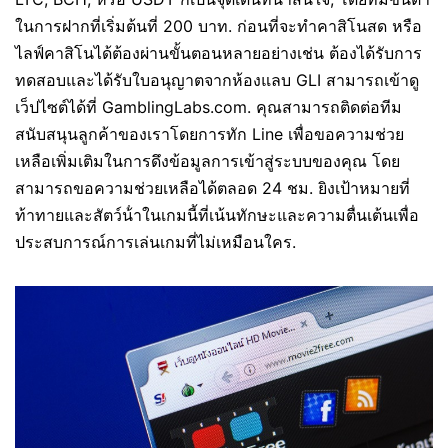
ในการฝากที่เริ่มต้นที่ 200 บาท. ก่อนที่จะทำคาสิโนสด หรือ
ไลฟ์คาสิโนได้ต้องผ่านขั้นตอนหลายอย่างเช่น ต้องได้รับการ
ทดสอบและได้รับใบอนุญาตจากห้องแลบ GLI สามารถเข้าดู
เว็ปไซต์ได้ที่ GamblingLabs.com. คุณสามารถติดต่อทีม
สนับสนุนลูกค้าของเราโดยการทัก Line เพื่อขอความช่วย
เหลือเพิ่มเติมในการดึงข้อมูลการเข้าสู่ระบบของคุณ โดย
สามารถขอความช่วยเหลือได้ตลอด 24 ชม. ยิงเป้าหมายที่
ท้าทายและสัตว์น้ําในเกมนี้ที่เน้นทักษะและความตื่นเต้นเพื่อ
ประสบการณ์การเล่นเกมที่ไม่เหมือนใคร.