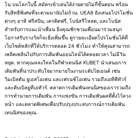
โน บนโลกใบนี้ สมัครเข้าเล่นได้ง่ายดายไม่กี่ขั้นตอน พร้อม
รับสิทธิพิเศษที่จะตามมานับไม่ถ้วน. UEA8 ยังเสนอโปรโมชั่น
ต่างๆ อาทิ ฟรีสปิน, เครดิตฟรี, โบนัสรีโหลด, และโบนัส
สำหรับการแนะนำเพื่อน ยิ่งคุณชักชวนเพื่อนมาร่วมสนุก
โอกาสรับรางวัลก็จะยิ่งเพิ่มขึ้น ดูรายละเอียดโปรโมชั่นได้ที่
เว็บไซต์หลักที่ให้บริการตลอด 24 ชั่วโมง ทำให้คุณสามารถ
เพลิดเพลินไปกับการเดิมพันออนไลน์ได้ตลอดเวลา ไม่มีวัน
หยุด. หากคุณหลงใหลในกีฬาเทนนิส KUBET นําเสนอการ
เดิมพันที่น่าประทับใจมากมายในงานระดับไฮเอนด์ เช่น
วิมเบิลดัน ยูเอสโอเพ่น และเฟรนช์โอเพ่น รวมถึงเอทีพีทัวร์
และดับเบิลยูทีเอทัวร์. ตลาดการเดิมพันเทนนิสของเรารวมถึง
การทํานายการเดิมพัน การแข่งขัน การเดิมพันผลที่ตั้งไว้ล่วง
หน้า และตลาดพิเศษเพื่อปรับปรุงประสบการณ์การเดิมพัน
เทนนิสของคุณ.