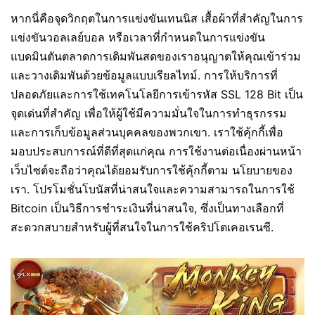
หากนี่คือจุดวิกฤตในการแข่งขันเทนนิส เสื้อผ้าที่สําคัญในการ
แข่งขันวอลเลย์บอล หรือเวลาที่กําหนดในการแข่งขัน
แบดมินตันตลาดการเดิมพันสดของเราอนุญาตให้คุณเข้าร่วม
และวางเดิมพันด้วยข้อมูลแบบเรียลไทม์. การให้บริการที่
ปลอดภัยและการใช้เทคโนโลยีการเข้ารหัส SSL 128 Bit เป็น
จุดเด่นที่สำคัญ เพื่อให้ผู้ใช้มีความมั่นใจในการทำธุรกรรม
และการเก็บข้อมูลส่วนบุคคลของพวกเขา. เราใช้คุ้กกี้เพื่อ
มอบประสบการณ์ที่ดีที่สุดแก่คุณ การใช้งานต่อเนื่องผ่านหน้า
เว็บไซต์จะถือว่าคุณได้ยอมรับการใช้คุ้กกี้ตาม นโยบายของ
เรา. โปรโมชั่นโบนัสที่น่าสนใจและความสามารถในการใช้
Bitcoin เป็นวิธีการชำระเงินที่น่าสนใจ, ซึ่งเป็นทางเลือกที่
สะดวกสบายสำหรับผู้ที่สนใจในการใช้คริปโตเคอเรนซี.