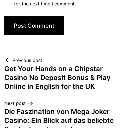
for the next time I comment.
Previous post
Get Your Hands on a Chipstar
Casino No Deposit Bonus & Play
Online in English for the UK
Next post
Die Faszination von Mega Joker
Casino: Ein Blick auf das beliebte