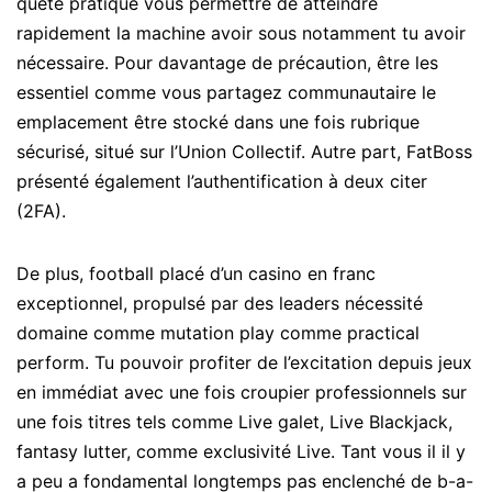
quête pratique vous permettre de atteindre
rapidement la machine avoir sous notamment tu avoir
nécessaire. Pour davantage de précaution, être les
essentiel comme vous partagez communautaire le
emplacement être stocké dans une fois rubrique
sécurisé, situé sur l’Union Collectif. Autre part, FatBoss
présenté également l’authentification à deux citer
(2FA).
De plus, football placé d’un casino en franc
exceptionnel, propulsé par des leaders nécessité
domaine comme mutation play comme practical
perform. Tu pouvoir profiter de l’excitation depuis jeux
en immédiat avec une fois croupier professionnels sur
une fois titres tels comme Live galet, Live Blackjack,
fantasy lutter, comme exclusivité Live. Tant vous il il y
a peu a fondamental longtemps pas enclenché de b-a-