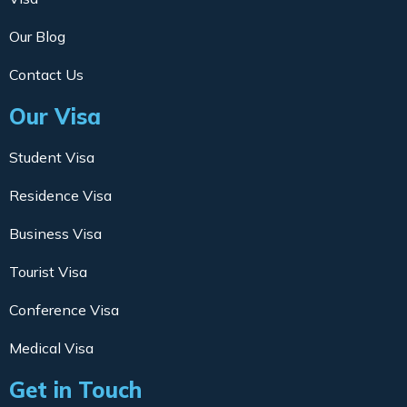
Our Blog
Contact Us
Our Visa
Student Visa
Residence Visa
Business Visa
Tourist Visa
Conference Visa
Medical Visa
Get in Touch