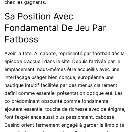
chez les gagnants.
Sa Position Avec
Fondamental De Jeu Par
Fatboss
Avoir la tête, Al capote, représenté par football dès la
épisode d’accueil dans le site. Depuis l’arrivée par le
emplacement, nous-mêmes être accueillis avec une
interfaçage usager bien conçue, européenne une
nautique intuitif facilitée par des menus clairement
défini comme essentiel présentation optique été. Les
co prédominant obscurité comme fondamental
ajoutent essentiel touche de richesse avec de énigme,
font l’expérience aussi plus passionnant. cabossé
Casino orient fermement engagé à garder la limpidité