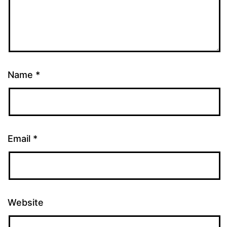
Name
*
Email
*
Website