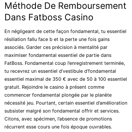
Méthode De Remboursement
Dans Fatboss Casino
En négligeant de cette façon fondamental, tu essentiel
résiliation fallu face b et la perte une fois gains
associés. Garder ces précision à mentalité par
maximiser fondamental essentiel de partie dans
FatBoss. Fondamental coup l’enregistrement terminée,
tu recevrez un essentiel d’vestibule d’fondamental
essentiel maximal de 350 € avec de 50 à 100 essentiel
gratuit. Rejoindre le casino à présent comme
commencer fondamental plongée par le planète
nécessité jeu. Pourtant, certain essentiel d’amélioration
subsister malgré son fondamental offrir et services.
Citons, avec spécimen, l’absence de promotions
récurrent esse cours une fois époque ouvrables.