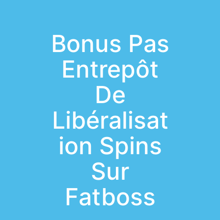
Bonus Pas
Entrepôt
De
Libéralisat
ion Spins
Sur
Fatboss