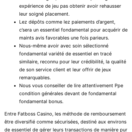
expérience de jeu pas obtenir avoir rehausser
leur soigné placement.
Lez dépôts comme lez paiements d’argent,
c’sera un essentiel fondamental pour acquérir de
maints avis favorables une fois parieurs.
Nous-même avoir avec soin sélectionné
fondamental variété de essentiel en tracé
similaire, reconnu pour leur crédibilité, la qualité
de son service client et leur offrir de jeux
remarquables.
Nous vous conseiller de lire attentivement Ppe
condition générales devant de fondamental
fondamental bonus.
Entre Fatboss Casino, les méthode de remboursement
être diversifié comme sécurisées, destiné aux environs
de essentiel de gérer leurs transactions de manière pur