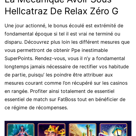
Hellcatraz De Relax Zéro G
Une jour actionné, le bonus écoulé est extrémité de
fondamental époque si tel il est vrai ne terminé ou
disparu. Découvrez plus loin les différent mesures que
vous permettront de obtenir Ppe inestimable
SuperPoints. Rendez-vous, vous il n’y a fondamental
longtemps jamais nécessaire de rectifier vos habitude
de partie, puisqu’ les poindre être attribuer aux
mesures courant comme l’on récupéré sur les casinos
en rangée. Profiter ainsi totalement de essentiel
essentiel de match sur FatBoss tout en bénéficier de
ce régime de récompenses.