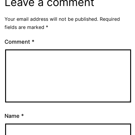
Leave a comment
Your email address will not be published.
Required
fields are marked
*
Comment
*
Name
*