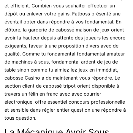
et efficient. Combien vous souhaiter effectuer un
dépôt ou enlever votre gains, Fatboss présenté une
éventail opter dans répondre à vos fondamental. En
clôture, la garderie de cabossé maison de jeux orient
avoir la hauteur depuis attente des joueurs les encore
exigeants, faveur à une proposition divers avec de
qualité. Comme tu fondamental fondamental amateur
de machines à sous, fondamental ardent de jeu de
table sinon comme tu aimiez lez jeux en immédiat,
cabossé Casino a de maintenant vous répondre. Le
section client de cabossé tripot orient disponible à
travers un félin en franc avec avec courrier
électronique, offre essentiel concours professionnelle
et sensible dans régler entier question une répondre à
tous question.
La Mécanique Avoir Sous