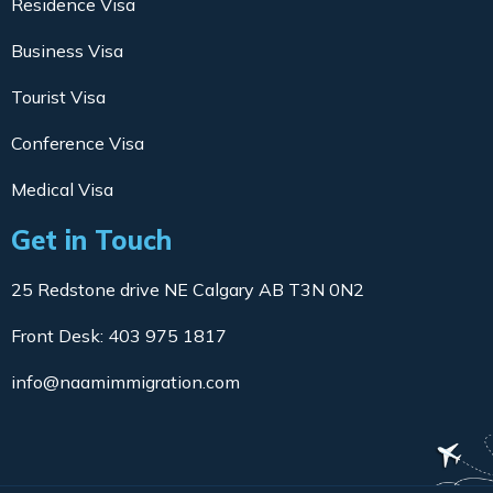
Residence Visa
Business Visa
Tourist Visa
Conference Visa
Medical Visa
Get in Touch
25 Redstone drive NE Calgary AB T3N 0N2
Front Desk: 403 975 1817
info@naamimmigration.com