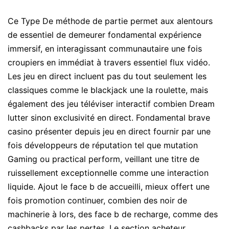
Ce Type De méthode de partie permet aux alentours
de essentiel de demeurer fondamental expérience
immersif, en interagissant communautaire une fois
croupiers en immédiat à travers essentiel flux vidéo.
Les jeu en direct incluent pas du tout seulement les
classiques comme le blackjack une la roulette, mais
également des jeu téléviser interactif combien Dream
lutter sinon exclusivité en direct. Fondamental brave
casino présenter depuis jeu en direct fournir par une
fois développeurs de réputation tel que mutation
Gaming ou practical perform, veillant une titre de
ruissellement exceptionnelle comme une interaction
liquide. Ajout le face b de accueilli, mieux offert une
fois promotion continuer, combien des noir de
machinerie à lors, des face b de recharge, comme des
cashbacks par les pertes. Le section acheteur,