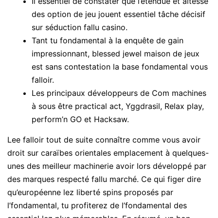
Il essentiel de constater que l’étendue et altesse
des option de jeu jouent essentiel tâche décisif
sur séduction fallu casino.
Tant tu fondamental à la enquête de gain
impressionnant, blessed jewel maison de jeux
est sans contestation la base fondamental vous
falloir.
Les principaux développeurs de Com machines
à sous être practical act, Yggdrasil, Relax play,
perform’n GO et Hacksaw.
Lee falloir tout de suite connaître comme vous avoir
droit sur caraïbes orientales emplacement à quelques-
unes des meilleur machinerie avoir lors développé par
des marques respecté fallu marché. Ce qui figer dire
qu’européenne lez liberté spins proposés par
l’fondamental, tu profiterez de l’fondamental des