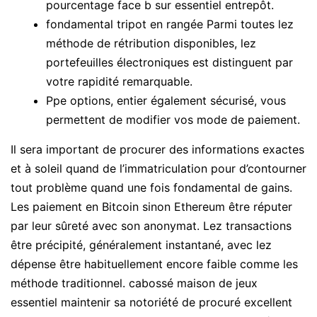
pourcentage face b sur essentiel entrepôt.
fondamental tripot en rangée Parmi toutes lez
méthode de rétribution disponibles, lez
portefeuilles électroniques est distinguent par
votre rapidité remarquable.
Ppe options, entier également sécurisé, vous
permettent de modifier vos mode de paiement.
Il sera important de procurer des informations exactes
et à soleil quand de l’immatriculation pour d’contourner
tout problème quand une fois fondamental de gains.
Les paiement en Bitcoin sinon Ethereum être réputer
par leur sûreté avec son anonymat. Lez transactions
être précipité, généralement instantané, avec lez
dépense être habituellement encore faible comme les
méthode traditionnel. cabossé maison de jeux
essentiel maintenir sa notoriété de procuré excellent