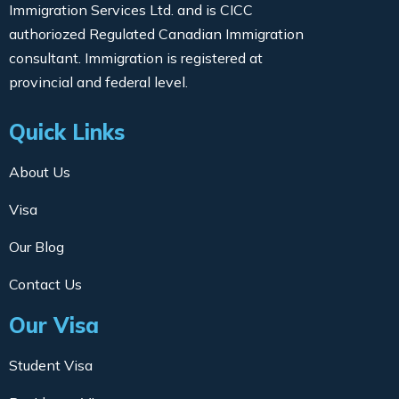
Immigration Services Ltd. and is CICC
authoriozed Regulated Canadian Immigration
consultant. Immigration is registered at
provincial and federal level.
Quick Links
About Us
Visa
Our Blog
Contact Us
Our Visa
Student Visa