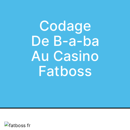
Codage
De B-a-ba
Au Casino
Fatboss