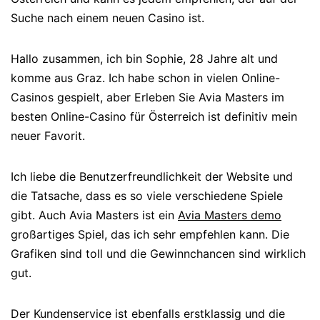
Suche nach einem neuen Casino ist.
Hallo zusammen, ich bin Sophie, 28 Jahre alt und
komme aus Graz. Ich habe schon in vielen Online-
Casinos gespielt, aber Erleben Sie Avia Masters im
besten Online-Casino für Österreich ist definitiv mein
neuer Favorit.
Ich liebe die Benutzerfreundlichkeit der Website und
die Tatsache, dass es so viele verschiedene Spiele
gibt. Auch Avia Masters ist ein
Avia Masters demo
großartiges Spiel, das ich sehr empfehlen kann. Die
Grafiken sind toll und die Gewinnchancen sind wirklich
gut.
Der Kundenservice ist ebenfalls erstklassig und die