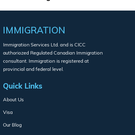
IMMIGRATION
Immigration Services Ltd. and is CICC
authoriozed Regulated Canadian Immigration
consultant. Immigration is registered at
provincial and federal level.
Quick Links
About Us
Visa
Our Blog