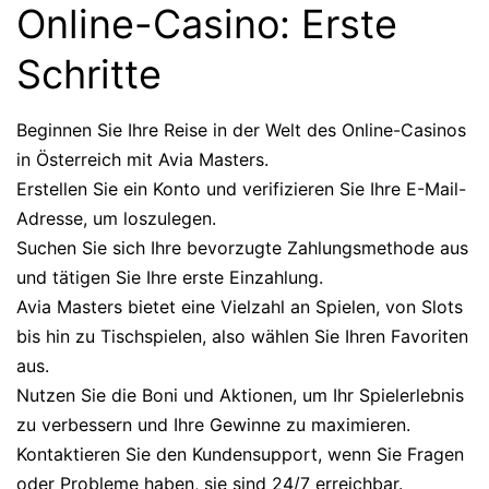
Online-Casino: Erste
Schritte
Beginnen Sie Ihre Reise in der Welt des Online-Casinos
in Österreich mit Avia Masters.
Erstellen Sie ein Konto und verifizieren Sie Ihre E-Mail-
Adresse, um loszulegen.
Suchen Sie sich Ihre bevorzugte Zahlungsmethode aus
und tätigen Sie Ihre erste Einzahlung.
Avia Masters bietet eine Vielzahl an Spielen, von Slots
bis hin zu Tischspielen, also wählen Sie Ihren Favoriten
aus.
Nutzen Sie die Boni und Aktionen, um Ihr Spielerlebnis
zu verbessern und Ihre Gewinne zu maximieren.
Kontaktieren Sie den Kundensupport, wenn Sie Fragen
oder Probleme haben, sie sind 24/7 erreichbar.