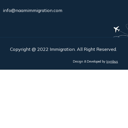
info@naamimmigration.com
Copyright @ 2022 Immigration. All Right Reserved.
Design & Developed by
Isynbus