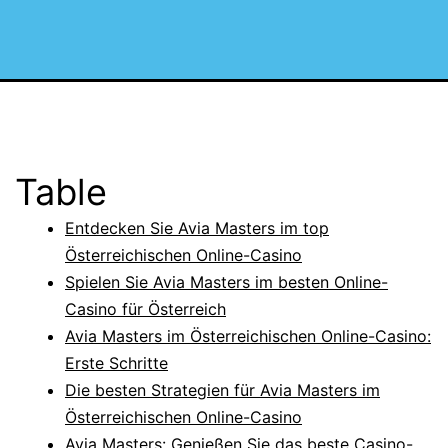
Table
Entdecken Sie Avia Masters im top
Österreichischen Online-Casino
Spielen Sie Avia Masters im besten Online-
Casino für Österreich
Avia Masters im Österreichischen Online-Casino:
Erste Schritte
Die besten Strategien für Avia Masters im
Österreichischen Online-Casino
Avia Masters: Genießen Sie das beste Casino-