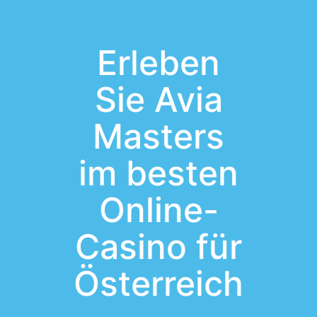
Erleben
Sie Avia
Masters
im besten
Online-
Casino für
Österreich