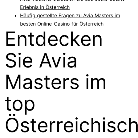
Erlebnis in Österreich
Häufig gestellte Fragen zu Avia Masters im
besten Online-Casino für Österreich
Entdecken
Sie Avia
Masters im
top
Österreichisc