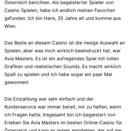
Österreich berichten. Als begeisterter Spieler von
Casino Spielen, habe ich endlich meinen Favoriten
gefunden. Ich bin Hans, 35 Jahre alt und komme aus
Wien.
Das Beste an diesem Casino ist die riesige Auswahl an
Spielen, aber was mich wirklich beeindruckt hat, war
Avia Masters. Es ist ein aufregendes Spiel mit tollen
Grafiken und realistischen Sounds. Es macht wirklich
Spaß zu spielen und ich habe sogar ein paar Mal
gewonnen!
Die Einzahlung war sehr einfach und der
Kundenservice war immer bereit, mir zu helfen, wenn
ich Fragen hatte. Insgesamt bin ich begeistert von
Erleben Sie Avia Masters im besten Online-Casino für
Österreich und kann es jedem empfehlen, der auf der