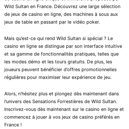
Wild Sultan en France. Découvrez une large sélection
de jeux de casino en ligne, des machines à sous aux
jeux de table en passant par le vidéo poker.
Mais qu’est-ce qui rend Wild Sultan si spécial ? Le
casino en ligne se distingue par son interface intuitive
et sa gamme de fonctionnalités pratiques, telles que
les modes démo et les tours gratuits. De plus, les
joueurs peuvent bénéficier d’offres promotionnelles
régulières pour maximiser leur expérience de jeu.
Alors, n’hésitez plus et plongez dès maintenant dans
l’univers des Sensations Forrestières de Wild Sultan.
Inscrivez-vous dès maintenant sur le casino en ligne et
commencez à jouer à vos jeux de casino préférés en
France !