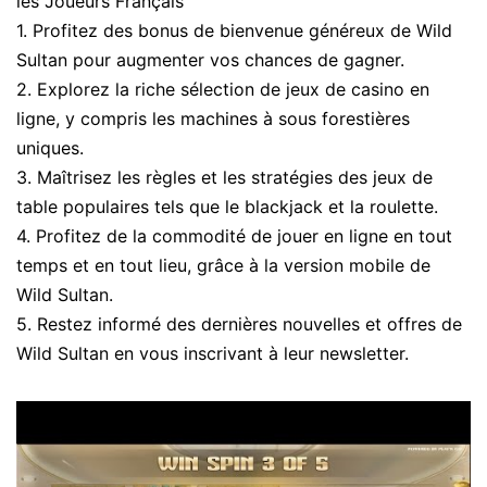
les Joueurs Français
1. Profitez des bonus de bienvenue généreux de Wild
Sultan pour augmenter vos chances de gagner.
2. Explorez la riche sélection de jeux de casino en
ligne, y compris les machines à sous forestières
uniques.
3. Maîtrisez les règles et les stratégies des jeux de
table populaires tels que le blackjack et la roulette.
4. Profitez de la commodité de jouer en ligne en tout
temps et en tout lieu, grâce à la version mobile de
Wild Sultan.
5. Restez informé des dernières nouvelles et offres de
Wild Sultan en vous inscrivant à leur newsletter.