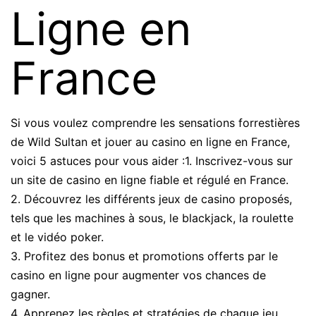
Ligne en
France
Si vous voulez comprendre les sensations forrestières
de Wild Sultan et jouer au casino en ligne en France,
voici 5 astuces pour vous aider :1. Inscrivez-vous sur
un site de casino en ligne fiable et régulé en France.
2. Découvrez les différents jeux de casino proposés,
tels que les machines à sous, le blackjack, la roulette
et le vidéo poker.
3. Profitez des bonus et promotions offerts par le
casino en ligne pour augmenter vos chances de
gagner.
4. Apprenez les règles et stratégies de chaque jeu