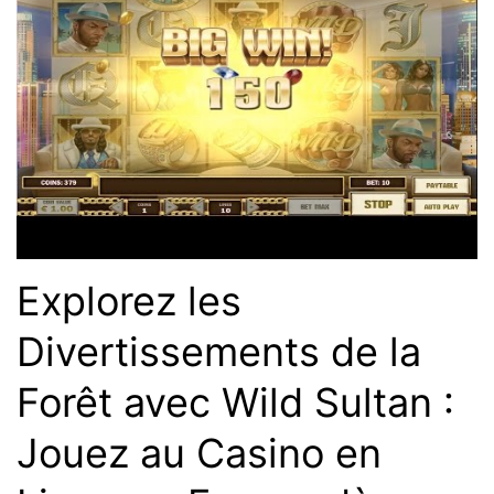
Explorez les
Divertissements de la
Forêt avec Wild Sultan :
Jouez au Casino en