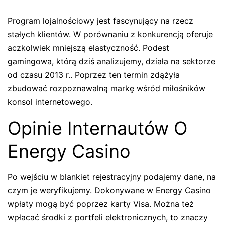
Program lojalnościowy jest fascynujący na rzecz
stałych klientów. W porównaniu z konkurencją oferuje
aczkolwiek mniejszą elastyczność. Podest
gamingowa, którą dziś analizujemy, działa na sektorze
od czasu 2013 r.. Poprzez ten termin zdążyła
zbudować rozpoznawalną markę wśród miłośników
konsol internetowego.
Opinie Internautów O
Energy Casino
Po wejściu w blankiet rejestracyjny podajemy dane, na
czym je weryfikujemy. Dokonywane w Energy Casino
wpłaty mogą być poprzez karty Visa. Można też
wpłacać środki z portfeli elektronicznych, to znaczy