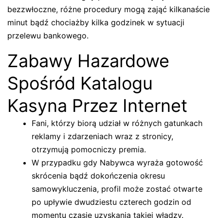
bezzwłoczne, różne procedury mogą zająć kilkanaście
minut bądź chociażby kilka godzinek w sytuacji
przelewu bankowego.
Zabawy Hazardowe
Spośród Katalogu
Kasyna Przez Internet
Fani, którzy biorą udział w różnych gatunkach
reklamy i zdarzeniach wraz z stronicy,
otrzymują pomocniczy premia.
W przypadku gdy Nabywca wyraża gotowość
skrócenia bądź dokończenia okresu
samowykluczenia, profil może zostać otwarte
po upływie dwudziestu czterech godzin od
momentu czasie uzyskania takiej władzy.