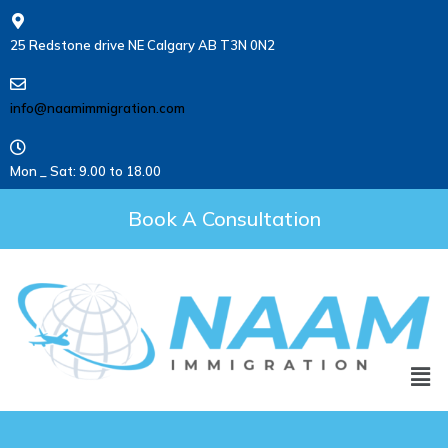
25 Redstone drive NE Calgary AB T3N 0N2
info@naamimmigration.com
Mon _ Sat: 9.00 to 18.00
Book A Consultation