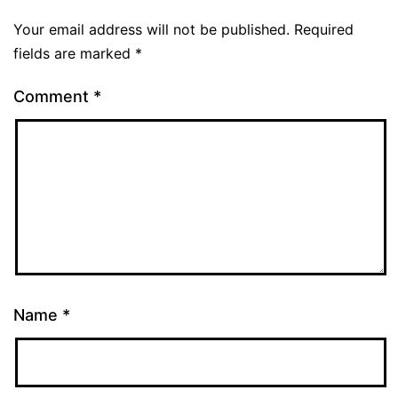
Your email address will not be published.
Required
fields are marked
*
Comment
*
Name
*