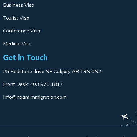
Business Visa
Tourist Visa
Conference Visa
Medical Visa
Get in Touch
25 Redstone drive NE Calgary AB T3N 0N2
Front Desk: 403 975 1817
info@naamimmigration.com