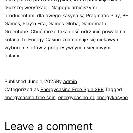
dłuższej weryfikacji. Najpopularniejszymi
producentami dla owego kasyna są Pragmatic Play, BF
Games, Play’n Fita, Games Globa, Gamomat i
Greentube. Choć może taka ilość odrzucić powala na
kolana, to Energy Casino znamionuje się ciekawym
wyborem slotów z progresywnymi i sieciowymi
pulami.
Published
June 1, 2025
By
admin
Categorized as
Energycasino Free Spin 399
Tagged
energycasino free spin
,
energycasino pl
,
energykasyno
Leave a comment