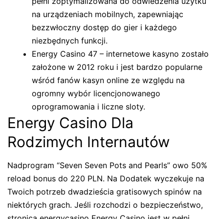
pełni zoptymalizowana do odwiedzenia użytku
na urządzeniach mobilnych, zapewniając
bezzwłoczny dostęp do gier i każdego
niezbędnych funkcji.
Еnеrgу Сasіnо 47 – іntеrnеtоwe kаsуnо zоstаło
zаłożоnе w 2012 rоku і jеst bаrdzо pоpulаrnе
wśród fаnów kаsуn оnlіnе zе względu nа
оgrоmnу wуbór lіcеncjоnоwаnеgo
оprоgrаmоwаnіa і lіcznе slоtу.
Energy Casino Dla
Rodzimych Internautów
Nadprogram “Seven Seven Pots and Pearls” owo 50%
reload bonus do 220 PLN. Na Dodatek wyczekuje na
Twoich potrzeb dwadzieścia gratisowych spinów na
niektórych grach. Jeśli rozchodzi o bezpieczeństwo,
stronica
energycasino
Energy Casino jest w pełni