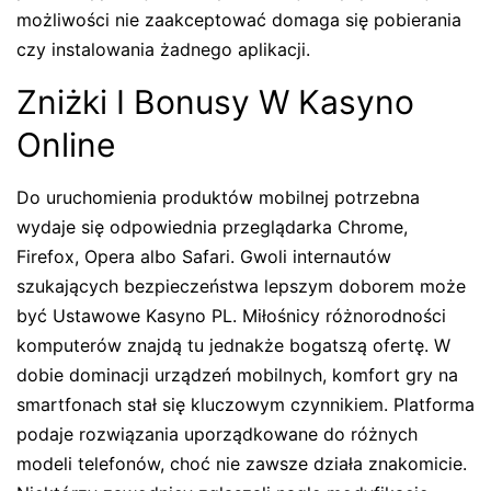
możliwości nie zaakceptować domaga się pobierania
czy instalowania żadnego aplikacji.
Zniżki I Bonusy W Kasyno
Online
Do uruchomienia produktów mobilnej potrzebna
wydaje się odpowiednia przeglądarka Chrome,
Firefox, Opera albo Safari. Gwoli internautów
szukających bezpieczeństwa lepszym doborem może
być Ustawowe Kasyno PL. Miłośnicy różnorodności
komputerów znajdą tu jednakże bogatszą ofertę. W
dobie dominacji urządzeń mobilnych, komfort gry na
smartfonach stał się kluczowym czynnikiem. Platforma
podaje rozwiązania uporządkowane do różnych
modeli telefonów, choć nie zawsze działa znakomicie.