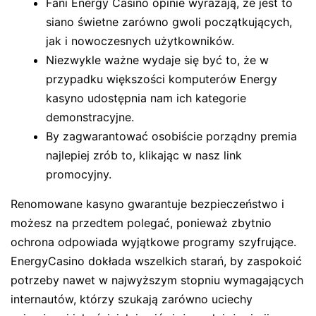
Fani Energy Casino opinie wyrażają, że jest to
siano świetne zarówno gwoli początkujących,
jak i nowoczesnych użytkowników.
Niezwykle ważne wydaje się być to, że w
przypadku większości komputerów Energy
kasyno udostępnia nam ich kategorie
demonstracyjne.
By zagwarantować osobiście porządny premia
najlepiej zrób to, klikając w nasz link
promocyjny.
Renomowane kasyno gwarantuje bezpieczeństwo i
możesz na przedtem polegać, ponieważ zbytnio
ochrona odpowiada wyjątkowe programy szyfrujące.
EnergyCasino dokłada wszelkich starań, by zaspokoić
potrzeby nawet w najwyższym stopniu wymagających
internautów, którzy szukają zarówno uciechy