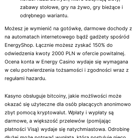
zabawy stołowe, gry na żywo, gry bieżące i
odrębnego wariantu.
Możesz je wymienić na gotówkę, darmowe dochody z
na automatach internetowego bądź gadżety spośród
EnergyShop. Łącznie możesz zyskać 150% do
odwiedzenia kwoty 2000 PLN w ofercie powitalnej.
Ocena konta w Energy Casino wydaje się wymagana
w celu potwierdzenia tożsamości i zgodności wraz z
regułami hazardu.
Kasyno obsługuje bitcoiny, jakie możliwości może
okazać się użyteczne dla osób płacących anonimowo
zbyt pomocą kryptowalut. Wpłaty i wypłaty są
darmowe, a większość przelewów (pomijając
płatności Visą) wydaje się natychmiastowa. Odrobinę
dłużej może potrwać wypłata, która postuluje nieco