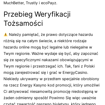
MuchBetter, Trustly i ecoPayz.
Przebieg Weryfikacji
Tożsamości
Należy pamiętać, że prawo dotyczące hazardu
różnią się na całym świecie, a niektóre rodzaje
hazardu online mogą być legalne lub nielegalne w
Twym regionie. Ważne wydaje się być, aby zapoznać
się ze specyficznymi nakazami obowiązującymi w
Twym regionie i przestrzegać ich. Tak, fani z Polski
mogą zarejestrować się i grać w EnergyCasino.
Niekiedy ukrywamy w przedtem specjalnie obrobiony
na rzecz Energy Kasyno kod promocji, który umożliwi
Ci aktywować niesamowitą promocję niedostępną w
żaden odmienny sposób! Powinno Się więc uważnie
czytać zawartość naszego biuletynu, który jednego