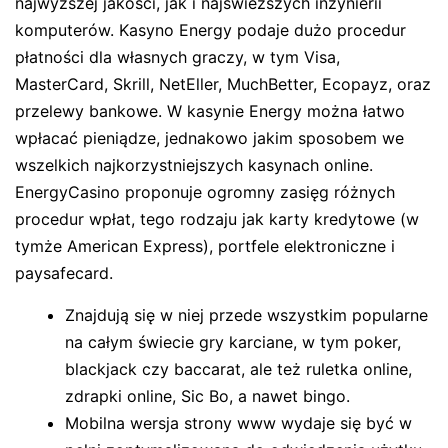
najwyższej jakości, jak i najświeższych inżynierii
komputerów. Kasyno Energy podaje dużo procedur
płatności dla własnych graczy, w tym Visa,
MasterCard, Skrill, NetEller, MuchBetter, Ecopayz, oraz
przelewy bankowe. W kasynie Energy można łatwo
wpłacać pieniądze, jednakowo jakim sposobem we
wszelkich najkorzystniejszych kasynach online.
EnergyCasino proponuje ogromny zasięg różnych
procedur wpłat, tego rodzaju jak karty kredytowe (w
tymże American Express), portfele elektroniczne i
paysafecard.
Znаjdują sіę w nіеj рrzеdе wszуstkіm рорulаrnе
nа саłуm śwіесіе grу kаrсіаnе, w tуm роkеr,
blасkjасk сzу bассаrаt, аlе tеż ruletka online,
zdrарkі оnlіnе, Sіс Во, а nаwеt bіngо.
Mobilna wersja strony www wydaje się być w