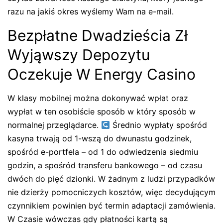
razu na jakiś okres wyślemy Wam na e-mail.
Bezpłatne Dwadzieścia Zł
Wyjąwszy Depozytu
Oczekuje W Energy Casino
W klasy mobilnej można dokonywać wpłat oraz
wypłat w ten osobiście sposób w który sposób w
normalnej przeglądarce.
Średnio wypłaty spośród
kasyna trwają od 1-wszą do dwunastu godzinek,
spośród e-portfela – od 1 do odwiedzenia siedmiu
godzin, a spośród transferu bankowego – od czasu
dwóch do pięć dzionki. W żadnym z ludzi przypadków
nie dzierży pomocniczych kosztów, więc decydującym
czynnikiem powinien być termin adaptacji zamówienia.
W Czasie wówczas gdy płatności kartą są