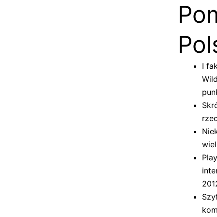
Po
Pol
I f
Wil
pun
Skr
rze
Nie
wie
Pla
int
2012
Szy
kom