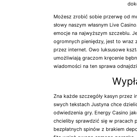
dok
Możesz zrobić sobie przerwę od mo
słowy naszym własnym Live Casino.
emocje na najwyższym szczeblu. Je
ogromnych pieniędzy, jest to wraz
przez internet. Owo luksusowe ksz
umożliwiają graczom kręcenie bębn
wiadomości na ten sprawa odnajdzi
Wypła
Zna każde szczegóły kasyn przez i
swych tekstach Justyna chce dzieli
odwiedzenia gry. Energy Casino ja
chcieliby sprawdzić się w pracach 
bezpłatnych spinów z brakiem dep