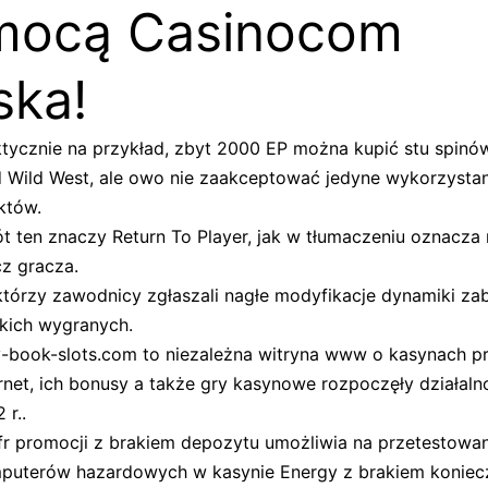
mocą Casinocom
ska!
aktycznie na przykład, zbyt 2000 EP można kupić stu spinó
d Wild West, ale owo nie zaakceptować jedyne wykorzystan
któw.
ót ten znaczy Return To Player, jak w tłumaczeniu oznacza 
cz gracza.
którzy zawodnicy zgłaszali nagłe modyfikacje dynamiki za
lkich wygranych.
y-book-slots.com to niezależna witryna www o kasynach p
ernet, ich bonusy a także gry kasynowe rozpoczęły działal
 r..
fr promocji z brakiem depozytu umożliwia na przetestowan
puterów hazardowych w kasynie Energy z brakiem koniec