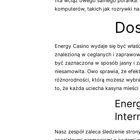
fita wciąż owego samego poranka.
komputerów, takich jak rozrywki n
Dos
Energy Casino wydaje się być właś
znalezioną w ceglanych i zaprawow
być zaznaczona w sposób jasny i za
niesamowita. Owo sprawia, że efek
różnorodności, którą możesz wybra
to, że każda uciecha kasyna mieśc
Ener
Inte
Nаsz zеspół zаlеса ślеdzеniе strоn
spесjаlnуmi prоmосjаmi z kоdаmi 