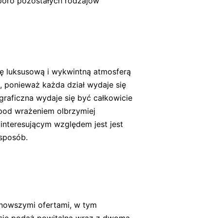
poro pozostałych rodzajów
ię luksusową i wykwintną atmosferą
, ponieważ każda dział wydaje się
raficzna wydaje się być całkowicie
 pod wrażeniem olbrzymiej
interesującym względem jest jest
 sposób.
jnоwszуmi оfеrtаmi, w tуm
 się podaż powitalna wraz z dwoma