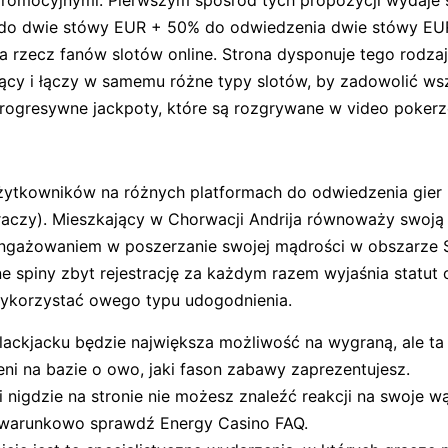
 do dwie stówy EUR + 50% do odwiedzenia dwie stówy EUR.
a rzecz fanów slotów online. Strona dysponuje tego rodzaj
cy i łączy w samemu różne typy slotów, by zadowolić wszy
progresywne jackpoty, które są rozgrywane w video pokerz
żytkowników na różnych platformach do odwiedzenia gier 
aczy). Mieszkający w Chorwacji Andrija równoważy swoj
angażowaniem w poszerzanie swojej mądrości w obszarze SE
spiny zbyt rejestrację za każdym razem wyjaśnia statut o
 wykorzystać owego typu udogodnienia.
lackjacku będzie największa możliwość na wygraną, ale ta 
eni na bazie o owo, jaki fason zabawy zaprezentujesz.
i nigdzie na stronie nie możesz znaleźć reakcji na swoje w
warunkowo sprawdź Energy Casino FAQ.