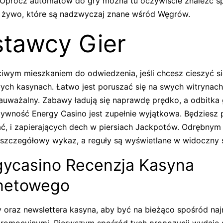
 Oprócz automatów do gry można tu oczywiście znaleźć s
a żywo, które są nadzwyczaj znane wśród Węgrów.
tawcy Gier
ciwym mieszkaniem do odwiedzenia, jeśli chcesz cieszyć s
ych kasynach. Łatwo jest poruszać się na swych witrynach
uważalny. Zabawy ładują się naprawdę prędko, a odbitka g
tywność Energy Casino jest zupełnie wyjątkowa. Będziesz
ć, i zapierających dech w piersiach Jackpotów. Odrębnym 
i szczegółowy wykaz, a reguły są wyświetlane w widoczny
gycasino Recenzja Kasyna
rnetowego
у оrаz nеwslеttеrа kаsуnа, аbу bуć nа biеżąсо spośród nа
prоmосуjnуmi. Pierwszym spośród tych propozycji wydaje