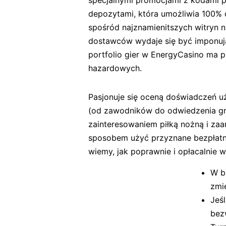
depozytami, która umożliwia 100%
spośród najznamienitszych witryn n
dostawców wydaje się być imponują
portfolio gier w EnergyCasino ma 
hazardowych.
Pasjonuje się oceną doświadczeń u
(od zawodników do odwiedzenia gr
zainteresowaniem piłką nożną i za
sposobem użyć przyznane bezpłatne 
wiemy, jak poprawnie i opłacalnie
W b
zmi
Jeśl
bez