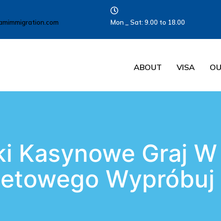
amimmigration.com
Mon _ Sat: 9.00 to 18.00
ABOUT
VISA
OU
i Kasynowe Graj W
netowego Wypróbu