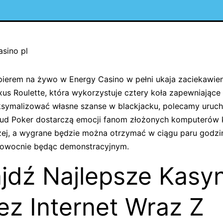
rupierem na żywo w Energy Casino w pełni ukaja zaciekawi
exus Roulette, która wykorzystuje cztery koła zapewniając
ksymalizować własne szanse w blackjacku, polecamy urucho
tud Poker dostarczą emocji fanom złożonych komputerów k
j, a wygrane będzie można otrzymać w ciągu paru godzin
zowocnie będąc demonstracyjnym.
jdź Najlepsze Kasy
ez Internet Wraz Z