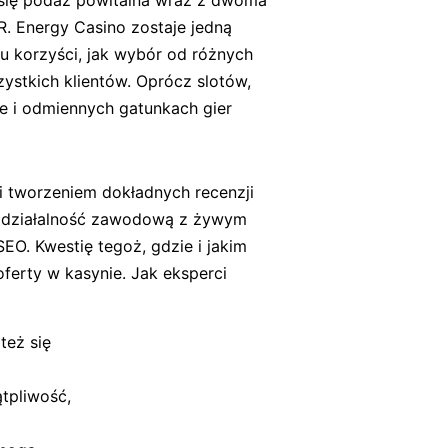
 Energy Casino zostaje jedną
u korzyści, jak wybór od różnych
stkich klientów. Oprócz slotów,
e i odmiennych gatunkach gier
i tworzeniem dokładnych recenzji
ą działalność zawodową z żywym
O. Kwestię tegoż, gdzie i jakim
ferty w kasynie. Jak eksperci
też się
ątpliwość,