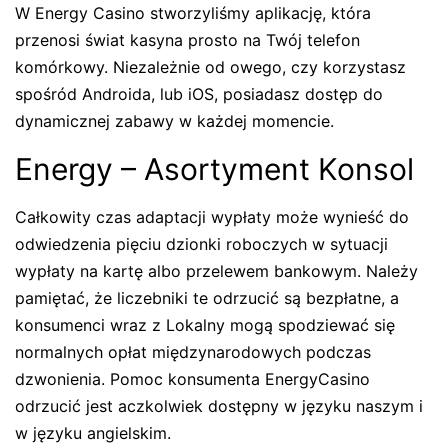
W Energy Casino stworzyliśmy aplikację, która
przenosi świat kasyna prosto na Twój telefon
komórkowy. Niezależnie od owego, czy korzystasz
spośród Androida, lub iOS, posiadasz dostęp do
dynamicznej zabawy w każdej momencie.
Energy – Asortyment Konsol
Całkowity czas adaptacji wypłaty może wynieść do
odwiedzenia pięciu dzionki roboczych w sytuacji
wypłaty na kartę albo przelewem bankowym. Należy
pamiętać, że liczebniki te odrzucić są bezpłatne, a
konsumenci wraz z Lokalny mogą spodziewać się
normalnych opłat międzynarodowych podczas
dzwonienia. Pomoc konsumenta EnergyCasino
odrzucić jest aczkolwiek dostępny w języku naszym i
w języku angielskim.