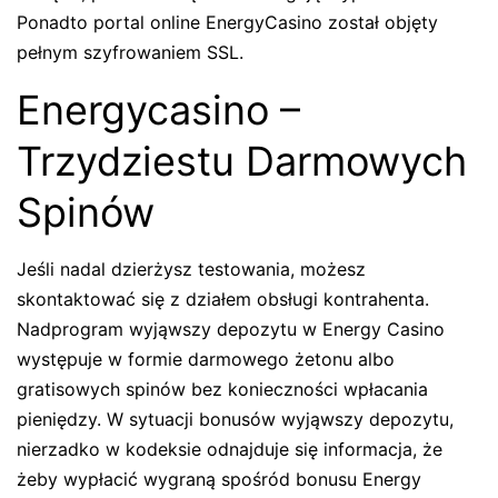
Ponadto portal online EnergyCasino został objęty
pełnym szyfrowaniem SSL.
Energycasino –
Trzydziestu Darmowych
Spinów
Jeśli nadal dzierżysz testowania, możesz
skontaktować się z działem obsługi kontrahenta.
Nadprogram wyjąwszy depozytu w Energy Casino
występuje w formie darmowego żetonu albo
gratisowych spinów bez konieczności wpłacania
pieniędzy. W sytuacji bonusów wyjąwszy depozytu,
nierzadko w kodeksie odnajduje się informacja, że
żeby wypłacić wygraną spośród bonusu Energy