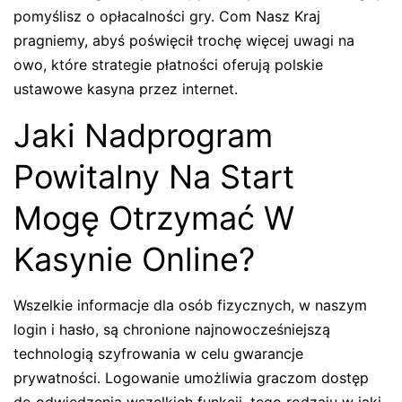
pomyślisz o opłacalności gry. Com Nasz Kraj
pragniemy, abyś poświęcił trochę więcej uwagi na
owo, które strategie płatności oferują polskie
ustawowe kasyna przez internet.
Jaki Nadprogram
Powitalny Na Start
Mogę Otrzymać W
Kasynie Online?
Wszelkie informacje dla osób fizycznych, w naszym
login i hasło, są chronione najnowocześniejszą
technologią szyfrowania w celu gwarancje
prywatności. Logowanie umożliwia graczom dostęp
do odwiedzenia wszelkich funkcji, tego rodzaju w jaki