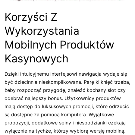
Korzyści Z
Wykorzystania
Mobilnych Produktów
Kasynowych
Dzięki intuicyjnemu interfejsowi nawigacja wydaje się
być dziecinnie nieskomplikowana. Parę kliknięć trzeba,
żeby rozpocząć przygodę, znaleźć kochany slot czy
odebrać najlepszy bonus. Użytkownicy produktów
mają dostęp do luksusowych promocji, które odrzucić
są dostępne za pomocą komputera. Wyjątkowe
propozycji, dodatkowe spiny i niespodzianki czekają
wyłącznie na tychże, którzy wybiorą wersję mobilną.