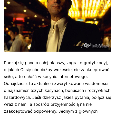
Poczuj się panem całej planszy, zagraj o gratyfikacyj,
o jakich Ci się chociażby wcześniej nie zaakceptować
śniło, a to całość w kasynie internetowego.
Odnajdziesz tu aktualne i zweryfikowane wiadomości
o najznamienitszych kasynach, bonusach i rozrywkach
hazardowych. Jeśli dzierżysz jakieś pytania, połącz się
wraz z nami, a spośród przyjemnością na nie
zaakceptować odpowiemy. Jednym z głównych