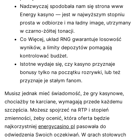
Nadzwyczaj spodobała nam się strona www
Energy kasyno — jest w najwyższym stopniu
prosta w odbiorze i ma ładny image, utrzymany
w czarno-żółtej tonacji.
Co Więcej, układ RNG gwarantuje losowość
wyników, a limity depozytów pomagają
kontrolować budżet.
Istotne wydaje się, czy kasyno przyznaje
bonusy tylko na początku rozrywki, lub też
przyznaje je stałym fanom.
Musisz jednak mieć świadomość, że gry kasynowe,
chociażby te karciane, wymagają przede każdemu
szczęścia. Możesz spojrzeć na RTP i stopień
zmienności, żeby ocenić, która oferta będzie
najkorzystniej
energycasino pl
pasowała do
odwiedzenia Swoich oczekiwań. W grach stołowych