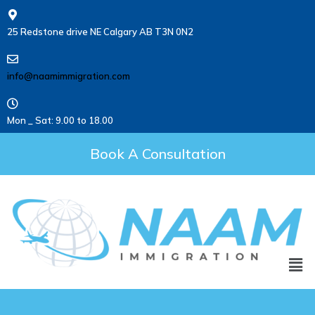
25 Redstone drive NE Calgary AB T3N 0N2
info@naamimmigration.com
Mon _ Sat: 9.00 to 18.00
Book A Consultation