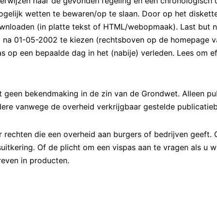
 verwijzen naar de gevonden regeling en een chronologisch o
mogelijk wetten te bewaren/op te slaan. Door op het diskett
ownloaden (in platte tekst of HTML/webopmaak). Last but n
 na 01-05-2002 te kiezen (rechtsboven op de homepage van 
s op een bepaalde dag in het (nabije) verleden. Lees om ef
t geen bekendmaking in de zin van de Grondwet. Alleen publ
ere vanwege de overheid verkrijgbaar gestelde publicatiebl
 rechten die een overheid aan burgers of bedrijven geeft. O
itkering. Of de plicht om een vispas aan te vragen als u wi
even in producten.