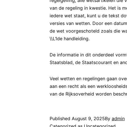
regelgeving, alle wetsartikelen die
van de regeling in kwestie. Het is 
iedere wet staat, kunt u de tekst d
versies van wetten. Door een datum
de wet voorgeschoteld zoals die wa
\\L1de handleiding.
De informatie in dit onderdeel vorm
Staatsblad, de Staatscourant en and
Veel wetten en regelingen gaan over
aan een recht als een werkloosheidsu
van de Rijksoverheid worden beschr
Published
August 9, 2025
By
admin
Categorized as
Uncategorized