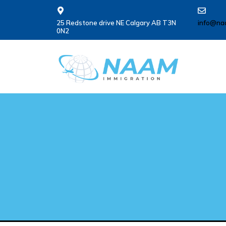
25 Redstone drive NE Calgary AB T3N
info@na
0N2