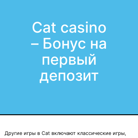
Cat casino
– Бонус на
первый
депозит
Другие игры в Cat включают классические игры,