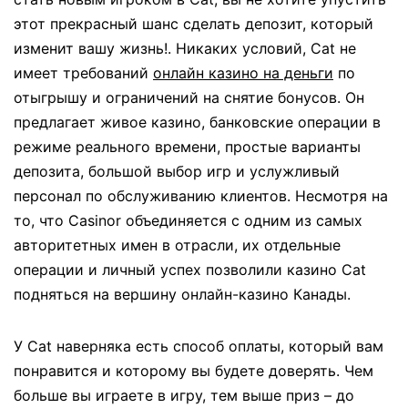
этот прекрасный шанс сделать депозит, который
изменит вашу жизнь!. Никаких условий, Cat не
имеет требований
онлайн казино на деньги
по
отыгрышу и ограничений на снятие бонусов. Он
предлагает живое казино, банковские операции в
режиме реального времени, простые варианты
депозита, большой выбор игр и услужливый
персонал по обслуживанию клиентов. Несмотря на
то, что Casinor объединяется с одним из самых
авторитетных имен в отрасли, их отдельные
операции и личный успех позволили казино Cat
подняться на вершину онлайн-казино Канады.
У Cat наверняка есть способ оплаты, который вам
понравится и которому вы будете доверять. Чем
больше вы играете в игру, тем выше приз – до