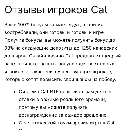
Отзывы игроков Cat
Ваши 100% бонусы за матч ждут, чтобы их
востребовали, они готовы и готовы к игре.
Получив бонусы, вы можете получить бонус до
98% на следующие депозиты до 1250 канадских
долларов. Онлайн-казино Cat предлагает щедрый
пакет приветственных бонусов для всех новых
игроков, а также для существующих игроков,
которые хотят повысить свои шансы на победу.
Система Cat RTP позволяет вам делать
ставки в режиме реального времени,
поэтому вы можете получать
вознаграждение за каждое вращение.
С эстетической точки зрения игры в Cat