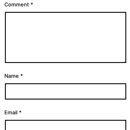
Comment
*
Name
*
Email
*