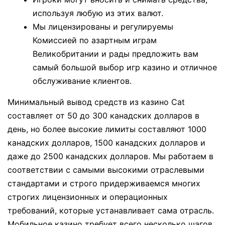
используя любую из этих валют.
Мы лицензированы и регулируемы
Комиссией по азартным играм
Великобритании и рады предложить вам
самый большой выбор игр казино и отличное
обслуживание клиентов.
Минимальный вывод средств из казино Cat
составляет от 50 до 300 канадских долларов в
день, но более высокие лимиты составляют 1000
канадских долларов, 1500 канадских долларов и
даже до 2500 канадских долларов. Мы работаем в
соответствии с самыми высокими отраслевыми
стандартами и строго придерживаемся многих
строгих лицензионных и операционных
требований, которые устанавливает сама отрасль.
Мобильное казино требует всего несколько шагов,