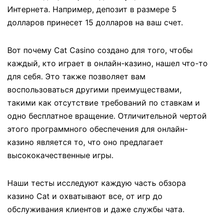
Интернета. Например, депозит в размере 5
долларов принесет 15 долларов на ваш счет.
Вот почему Cat Casino создано для того, чтобы
каждый, кто играет в онлайн-казино, нашел что-то
для себя. Это также позволяет вам
воспользоваться другими преимуществами,
такими как отсутствие требований по ставкам и
одно бесплатное вращение. Отличительной чертой
этого программного обеспечения для онлайн-
казино является то, что оно предлагает
высококачественные игры.
Наши тесты исследуют каждую часть обзора
казино Cat и охватывают все, от игр до
обслуживания клиентов и даже службы чата.