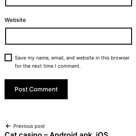
Website
Save my name, email, and website in this browser
for the next time I comment.
Previous post
Cat casino – Android apk, iOS,