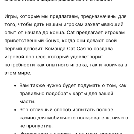
Игры, которые мы предлагаем, предназначены для
того, чтобы дать нашим игрокам захватывающий
опыт от начала до конца. Cat предлагает игрокам
приветственный бонус, когда они делают свой
первый депозит. Команда Cat Casino создала
игровой процесс, который удовлетворит
потребности как опытного игрока, так и новичка в
этом мире.
Вам также нужно будет подумать о том, как
правильно подобрать карты для вашей
масти.
Это отличный способ испытать полное
казино для мобильного пользователя, ничего
не пропустив.
Игроки могут вносить и снимать средства,