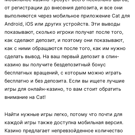
от регистрации до внесения депозита, и все они
выполняются через мобильное приложение Cat для
Android, iOS или других устройств. Эти выводы
показывают, сколько игроки получат после того,
как сделают депозит, и поэтому они показывают,
как с ними обращаются после того, как им нужно
сделать вывод. На ваш первый депозит в спин-
казино вы получите бездепозитный бонус
бесплатных вращений, с которым можно играть
бесплатно и без депозита. Если вы ищете лучшие
игры для онлайн-казино, то вам стоит обратить
внимание на Cat!
Найти нужные игры легко, потому что почти для
каждой игры также доступна мобильная версия.
Казино предлагает непревзойденное количество