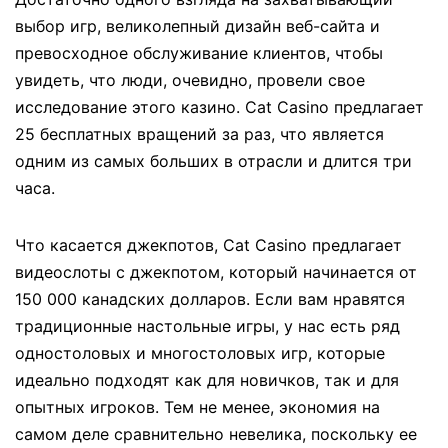
выбор игр, великолепный дизайн веб-сайта и
превосходное обслуживание клиентов, чтобы
увидеть, что люди, очевидно, провели свое
исследование этого казино. Cat Casino предлагает
25 бесплатных вращений за раз, что является
одним из самых больших в отрасли и длится три
часа.
Что касается джекпотов, Cat Casino предлагает
видеослоты с джекпотом, который начинается от
150 000 канадских долларов. Если вам нравятся
традиционные настольные игры, у нас есть ряд
одностоловых и многостоловых игр, которые
идеально подходят как для новичков, так и для
опытных игроков. Тем не менее, экономия на
самом деле сравнительно невелика, поскольку ее