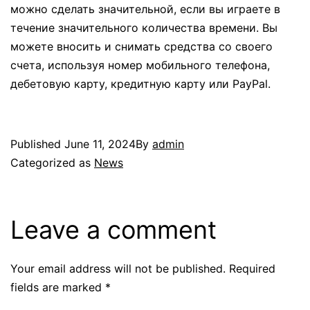
можно сделать значительной, если вы играете в
течение значительного количества времени. Вы
можете вносить и снимать средства со своего
счета, используя номер мобильного телефона,
дебетовую карту, кредитную карту или PayPal.
Published
June 11, 2024
By
admin
Categorized as
News
Leave a comment
Your email address will not be published.
Required
fields are marked
*