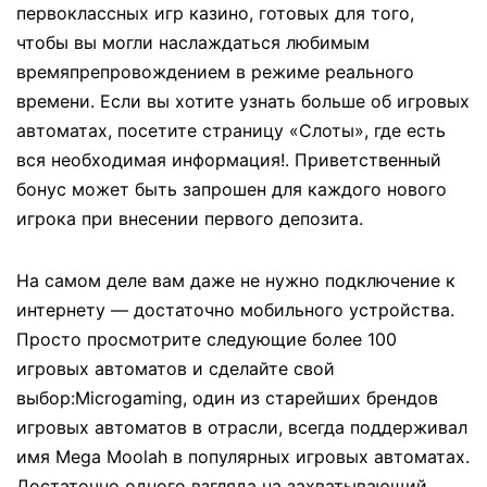
первоклассных игр казино, готовых для того,
чтобы вы могли наслаждаться любимым
времяпрепровождением в режиме реального
времени. Если вы хотите узнать больше об игровых
автоматах, посетите страницу «Слоты», где есть
вся необходимая информация!. Приветственный
бонус может быть запрошен для каждого нового
игрока при внесении первого депозита.
На самом деле вам даже не нужно подключение к
интернету — достаточно мобильного устройства.
Просто просмотрите следующие более 100
игровых автоматов и сделайте свой
выбор:Microgaming, один из старейших брендов
игровых автоматов в отрасли, всегда поддерживал
имя Mega Moolah в популярных игровых автоматах.
Достаточно одного взгляда на захватывающий