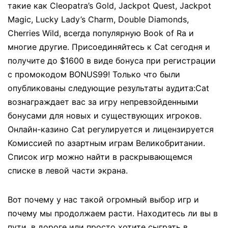
такие как Cleopatra’s Gold, Jackpot Quest, Jackpot
Magic, Lucky Lady’s Charm, Double Diamonds,
Cherries Wild, всегда популярную Book of Ra и
многие другие. Присоединяйтесь к Cat сегодня и
получите до $1600 в виде бонуса при регистрации
с промокодом BONUS99! Только что были
опубликованы следующие результаты аудита:Cat
вознаграждает вас за игру непревзойденными
бонусами для новых и существующих игроков.
Онлайн-казино Cat регулируется и лицензируется
Комиссией по азартным играм Великобритании.
Список игр можно найти в раскрывающемся
списке в левой части экрана.
Вот почему у нас такой огромный выбор игр и
почему мы продолжаем расти. Находитесь ли вы в
пути, в дороге или просто хотите сыграть в