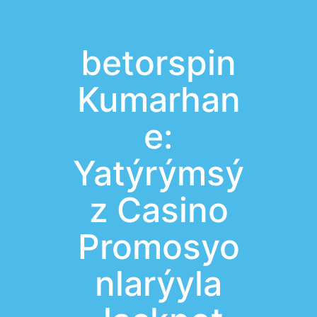
betorspin
Kumarhan
e:
Yatýrýmsý
z Casino
Promosyo
nlarýyla