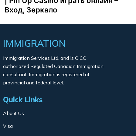
| Pin Up Casino играть онлайн –
Вход, Зеркало
IMMIGRATION
Immigration Services Ltd. and is CICC
authoriozed Regulated Canadian Immigration
consultant. Immigration is registered at
provincial and federal level.
Quick Links
About Us
Visa