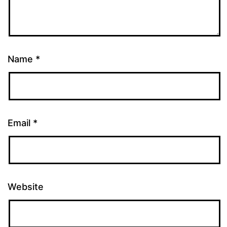
Name
*
Email
*
Website