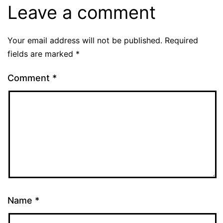
Leave a comment
Your email address will not be published.
Required
fields are marked
*
Comment
*
Name
*