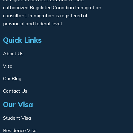
authoriozed Regulated Canadian Immigration
consultant. Immigration is registered at
provincial and federal level.
Quick Links
About Us
Visa
Our Blog
Contact Us
Our Visa
Student Visa
Residence Visa