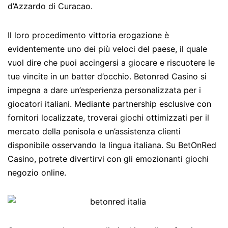
d’Azzardo di Curacao.
Il loro procedimento vittoria erogazione è
evidentemente uno dei più veloci del paese, il quale
vuol dire che puoi accingersi a giocare e riscuotere le
tue vincite in un batter d’occhio. Betonred Casino si
impegna a dare un’esperienza personalizzata per i
giocatori italiani. Mediante partnership esclusive con
fornitori localizzate, troverai giochi ottimizzati per il
mercato della penisola e un’assistenza clienti
disponibile osservando la lingua italiana. Su BetOnRed
Casino, potrete divertirvi con gli emozionanti giochi
negozio online.