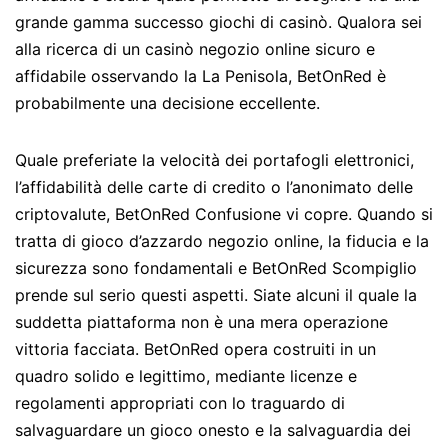
grande gamma successo giochi di casinò. Qualora sei
alla ricerca di un casinò negozio online sicuro e
affidabile osservando la La Penisola, BetOnRed è
probabilmente una decisione eccellente.
Quale preferiate la velocità dei portafogli elettronici,
l’affidabilità delle carte di credito o l’anonimato delle
criptovalute, BetOnRed Confusione vi copre. Quando si
tratta di gioco d’azzardo negozio online, la fiducia e la
sicurezza sono fondamentali e BetOnRed Scompiglio
prende sul serio questi aspetti. Siate alcuni il quale la
suddetta piattaforma non è una mera operazione
vittoria facciata. BetOnRed opera costruiti in un
quadro solido e legittimo, mediante licenze e
regolamenti appropriati con lo traguardo di
salvaguardare un gioco onesto e la salvaguardia dei