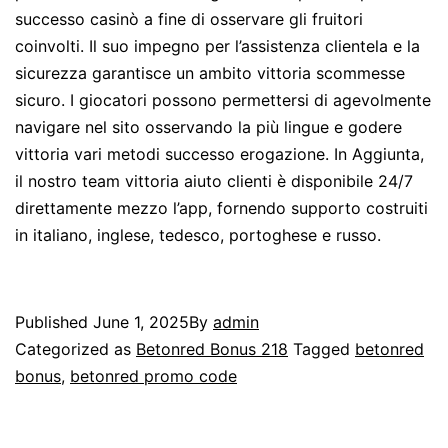
successo casinò a fine di osservare gli fruitori
coinvolti. Il suo impegno per l’assistenza clientela e la
sicurezza garantisce un ambito vittoria scommesse
sicuro. I giocatori possono permettersi di agevolmente
navigare nel sito osservando la più lingue e godere
vittoria vari metodi successo erogazione. In Aggiunta,
il nostro team vittoria aiuto clienti è disponibile 24/7
direttamente mezzo l’app, fornendo supporto costruiti
in italiano, inglese, tedesco, portoghese e russo.
Published
June 1, 2025
By
admin
Categorized as
Betonred Bonus 218
Tagged
betonred
bonus
,
betonred promo code