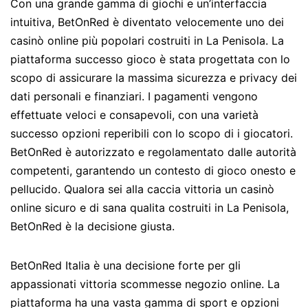
Con una grande gamma di giochi e un’interfaccia
intuitiva, BetOnRed è diventato velocemente uno dei
casinò online più popolari costruiti in La Penisola. La
piattaforma successo gioco è stata progettata con lo
scopo di assicurare la massima sicurezza e privacy dei
dati personali e finanziari. I pagamenti vengono
effettuate veloci e consapevoli, con una varietà
successo opzioni reperibili con lo scopo di i giocatori.
BetOnRed è autorizzato e regolamentato dalle autorità
competenti, garantendo un contesto di gioco onesto e
pellucido. Qualora sei alla caccia vittoria un casinò
online sicuro e di sana qualita costruiti in La Penisola,
BetOnRed è la decisione giusta.
BetOnRed Italia è una decisione forte per gli
appassionati vittoria scommesse negozio online. La
piattaforma ha una vasta gamma di sport e opzioni