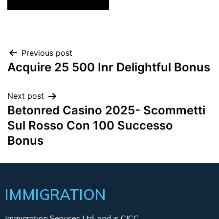
Previous post
Acquire 25 500 Inr Delightful Bonus
Next post
Betonred Casino 2025- Scommetti
Sul Rosso Con 100 Successo
Bonus
IMMIGRATION
Immigration Services Ltd. and is CICC