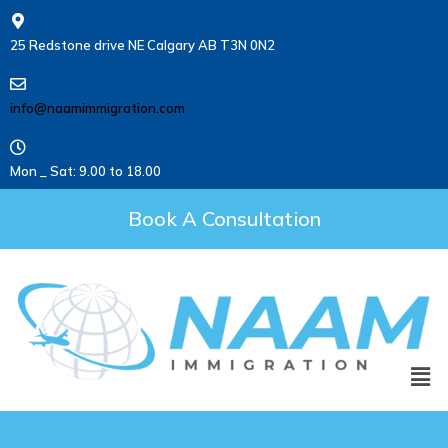
25 Redstone drive NE Calgary AB T3N 0N2
info@naamimmigration.com
Mon _ Sat: 9.00 to 18.00
Book A Consultation