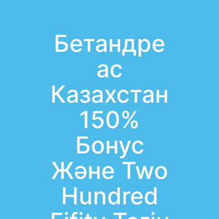
Бетандре
ас
Казахстан
150%
Бонус
Және Two
Hundred