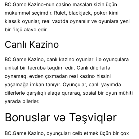
BC.Game Kazino-nun casino masaları sizin üçün
mükəmməl seçimdir. Rulet, blackjack, poker kimi
klassik oyunlar, real vaxtda oynanılır və oyunlara yeni
bir ölçü əlavə edir.
Canlı Kazino
BC.Game Kazino, canlı kazino oyunları ilə oyunçulara
unikal bir təcrübə təqdim edir. Canlı dilerlərlə
oynamaq, evdən çıxmadan real kazino hissini
yaşamağa imkan tanıyır. Oyunçular, canlı yayımda
dilerlərlə qarşılıqlı əlaqə quraraq, sosial bir oyun mühiti
yarada bilərlər.
Bonuslar və Təşviqlər
BC.Game Kazino, oyunçuları cəlb etmək üçün bir çox