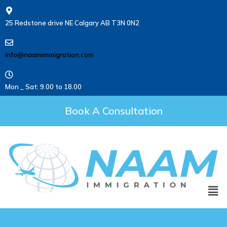
25 Redstone drive NE Calgary AB T3N 0N2
info@naamimmigration.com
Mon _ Sat: 9.00 to 18.00
Book A Consultation