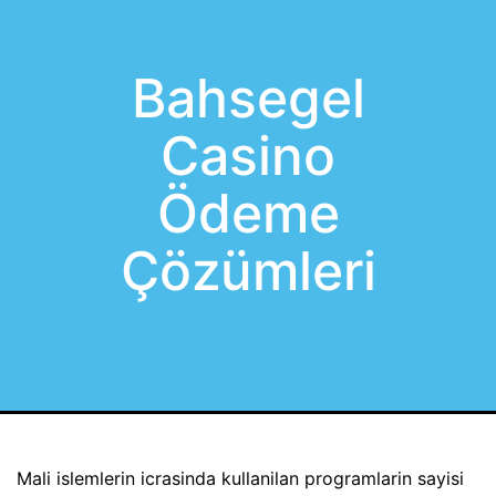
Bahsegel
Casino
Ödeme
Çözümleri
Mali islemlerin icrasinda kullanilan programlarin sayisi