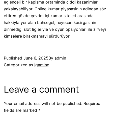
eglenceli bir kapisma ortaminda ciddi kazanimlar
yakalayabiliyor. Online kumar piyasasinin adindan söz
ettiren gözde çevrim içi kumar siteleri arasinda
hakkiyla yer alan bahsegel, heyecan kasirgasinin
dinmedigi slot ligleriyle ve oyun opsiyonlari ile zirveyi
kimselere birakmamayi sürdürüyor.
Published
June 6, 2025
By
admin
Categorized as
Igaming
Leave a comment
Your email address will not be published.
Required
fields are marked
*