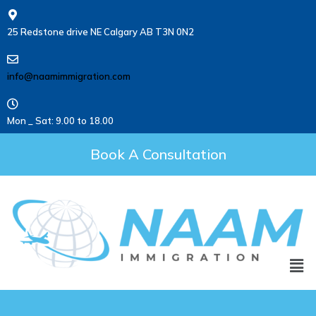
25 Redstone drive NE Calgary AB T3N 0N2
info@naamimmigration.com
Mon _ Sat: 9.00 to 18.00
Book A Consultation