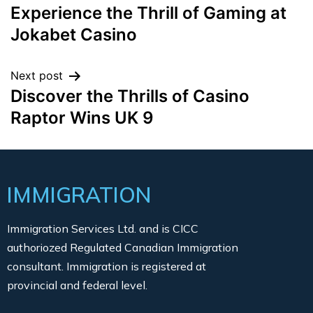
Experience the Thrill of Gaming at
Jokabet Casino
Next post
Discover the Thrills of Casino
Raptor Wins UK 9
IMMIGRATION
Immigration Services Ltd. and is CICC
authoriozed Regulated Canadian Immigration
consultant. Immigration is registered at
provincial and federal level.